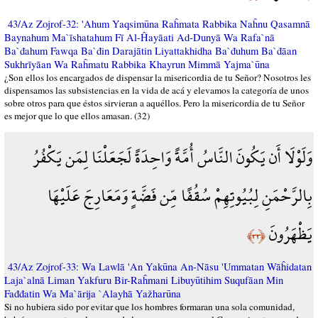
43/Az Zojrof-32: 'Ahum Yaqsimūna Raĥmata Rabbika Naĥnu Qasamnā
Baynahum Ma`īshatahum Fī Al-Ĥayāati Ad-Dunyā Wa Rafa`nā
Ba`đahum Fawqa Ba`đin Darajātin Liyattakhidha Ba`đuhum Ba`đāan
Sukhrīyāan Wa Raĥmatu Rabbika Khayrun Mimmā Yajma`ūna
¿Son ellos los encargados de dispensar la misericordia de tu Señor? Nosotros les
dispensamos las subsistencias en la vida de acá y elevamos la categoría de unos
sobre otros para que éstos sirvieran a aquéllos. Pero la misericordia de tu Señor
es mejor que lo que ellos amasan. (32)
وَلَوْلَا أَن يَكُونَ النَّاسُ أُمَّةً وَاحِدَةً لَجَعَلْنَا لِمَن يَكْفُرُ
بِالرَّحْمَنِ لِبُيُوتِهِمْ سُقُفًا مِّن فَضَّةٍ وَمَعَارِجَ عَلَيْهَا
يَظْهَرُونَ
﴿٣٣﴾
43/Az Zojrof-33: Wa Lawlā 'An Yakūna An-Nāsu 'Ummatan Wāĥidatan
Laja`alnā Liman Yakfuru Bir-Raĥmani Libuyūtihim Suqufāan Min
Fađđatin Wa Ma`ārija `Alayhā Yažharūna
Si no hubiera sido por evitar que los hombres formaran una sola comunidad,