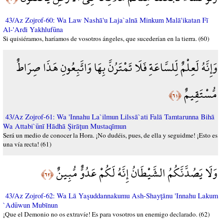
43/Az Zojrof-60: Wa Law Nashā'u Laja`alnā Minkum Malā'ikatan Fī
Al-'Arđi Yakhlufūna
Si quisiéramos, haríamos de vosotros ángeles, que sucederían en la tierra. (60)
وَإِنَّهُ لَعِلْمٌ لِّلسَّاعَةِ فَلَا تَمْتَرُنَّ بِهَا وَاتَّبِعُونِ هَذَا صِرَاطٌ
مُّسْتَقِيمٌ
﴿٦١﴾
43/Az Zojrof-61: Wa 'Innahu La`ilmun Lilssā`ati Falā Tamtarunna Bihā
Wa Attabi`ūnī Hādhā Şirāţun Mustaqīmun
Será un medio de conocer la Hora. ¡No dudéis, pues, de ella y seguidme! ¡Esto es
una vía recta! (61)
وَلَا يَصُدَّنَّكُمُ الشَّيْطَانُ إِنَّهُ لَكُمْ عَدُوٌّ مُّبِينٌ
﴿٦٢﴾
43/Az Zojrof-62: Wa Lā Yaşuddannakumu Ash-Shayţānu 'Innahu Lakum
`Adūwun Mubīnun
¡Que el Demonio no os extravíe! Es para vosotros un enemigo declarado. (62)