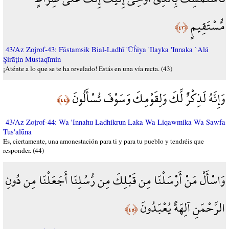
مُّسْتَقِيمٍ
﴿٤٣﴾
43/Az Zojrof-43: Fāstamsik Bial-Ladhī 'Ūĥiya 'Ilayka 'Innaka `Alá
Şirāţin Mustaqīmin
¡Aténte a lo que se te ha revelado! Estás en una vía recta. (43)
وَإِنَّهُ لَذِكْرٌ لَّكَ وَلِقَوْمِكَ وَسَوْفَ تُسْأَلُونَ
﴿٤٤﴾
43/Az Zojrof-44: Wa 'Innahu Ladhikrun Laka Wa Liqawmika Wa Sawfa
Tus'alūna
Es, ciertamente, una amonestación para ti y para tu pueblo y tendréis que
responder. (44)
وَاسْأَلْ مَنْ أَرْسَلْنَا مِن قَبْلِكَ مِن رُّسُلِنَا أَجَعَلْنَا مِن دُونِ
الرَّحْمَنِ آلِهَةً يُعْبَدُونَ
﴿٤٥﴾