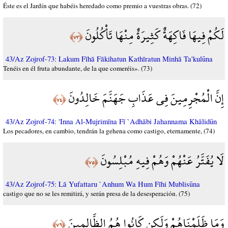
Éste es el Jardín que habéis heredado como premio a vuestras obras. (72)
لَكُمْ فِيهَا فَاكِهَةٌ كَثِيرَةٌ مِنْهَا تَأْكُلُونَ
﴿٧٣﴾
43/Az Zojrof-73: Lakum Fīhā Fākihatun Kathīratun Minhā Ta'kulūna
Tenéis en él fruta abundante, de la que comeréis». (73)
إِنَّ الْمُجْرِمِينَ فِي عَذَابِ جَهَنَّمَ خَالِدُونَ
﴿٧٤﴾
43/Az Zojrof-74: 'Inna Al-Mujrimīna Fī `Adhābi Jahannama Khālidūn
Los pecadores, en cambio, tendrán la gehena como castigo, eternamente, (74)
لَا يُفَتَّرُ عَنْهُمْ وَهُمْ فِيهِ مُبْلِسُونَ
﴿٧٥﴾
43/Az Zojrof-75: Lā Yufattaru `Anhum Wa Hum Fīhi Mublisūna
castigo que no se les remitirá, y serán presa de la desesperación. (75)
وَمَا ظَلَمْنَاهُمْ وَلَكِن كَانُوا هُمُ الظَّالِمِينَ
﴿٧٦﴾