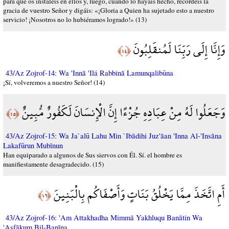
para que os instaléis en ellos y, luego, cuando lo hayáis hecho, recordéis la
gracia de vuestro Señor y digáis: «¡Gloria a Quien ha sujetado esto a nuestro
servicio! ¡Nosotros no lo hubiéramos logrado!» (13)
وَإِنَّا إِلَى رَبِّنَا لَمُنقَلِبُونَ
﴿١٤﴾
43/Az Zojrof-14: Wa 'Innā 'Ilá Rabbinā Lamunqalibūna
¡Sí, volveremos a nuestro Señor! (14)
وَجَعَلُوا لَهُ مِنْ عِبَادِهِ جُزْءًا إِنَّ الْإِنسَانَ لَكَفُورٌ مُّبِينٌ
﴿١٥﴾
43/Az Zojrof-15: Wa Ja`alū Lahu Min `Ibādihi Juz'āan 'Inna Al-'Insāna
Lakafūrun Mubīnun
Han equiparado a algunos de Sus siervos con Él. Sí. el hombre es
manifiestamente desagradecido. (15)
أَمِ اتَّخَذَ مِمَّا يَخْلُقُ بَنَاتٍ وَأَصْفَاكُم بِالْبَنِينَ
﴿١٦﴾
43/Az Zojrof-16: 'Am Attakhadha Mimmā Yakhluqu Banātin Wa
'Aşfākum Bil-Banīna