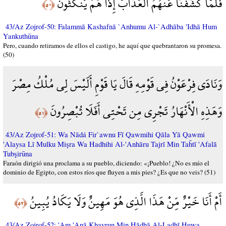
فَلَمَّا كَشَفْنَا عَنْهُمُ الْعَذَابَ إِذَا هُمْ يَنكُثُونَ
﴿٥٠﴾
43/Az Zojrof-50: Falammā Kashafnā `Anhumu Al-`Adhāba 'Idhā Hum
Yankuthūna
Pero, cuando retiramos de ellos el castigo, he aquí que quebrantaron su promesa.
(50)
وَنَادَى فِرْعَوْنُ فِي قَوْمِهِ قَالَ يَا قَوْمِ أَلَيْسَ لِي مُلْكُ مِصْرَ
وَهَذِهِ الْأَنْهَارُ تَجْرِي مِن تَحْتِي أَفَلَا تُبْصِرُونَ
﴿٥١﴾
43/Az Zojrof-51: Wa Nādá Fir`awnu Fī Qawmihi Qāla Yā Qawmi
'Alaysa Lī Mulku Mişra Wa Hadhihi Al-'Anhāru Tajrī Min Taĥtī 'Afalā
Tubşirūna
Faraón dirigió una proclama a su pueblo, diciendo: «¡Pueblo! ¿No es mío el
dominio de Egipto, con estos ríos que fluyen a mis pies? ¿Es que no veis? (51)
أَمْ أَنَا خَيْرٌ مِّنْ هَذَا الَّذِي هُوَ مَهِينٌ وَلَا يَكَادُ يُبِينُ
﴿٥٢﴾
43/Az Zojrof-52: 'Am 'Anā Khayrun Min Hādhā Al-Ladhī Huwa