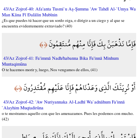
43/Az Zojrof-40: Afa'anta Tusmi`u Aş-Şumma 'Aw Tahdī Al-`Umya Wa
Man Kāna Fī Đalālin Mubīnin
¿Es que puedes tú hacer que un sordo oiga, o dirigir a un ciego y al que se
encuentra evidentemente extraviado? (40)
فَإِمَّا نَذْهَبَنَّ بِكَ فَإِنَّا مِنْهُم مُّنتَقِمُونَ
﴿٤١﴾
43/Az Zojrof-41: Fa'immā Nadh/habanna Bika Fa'innā Minhum
Muntaqimūna
O te hacemos morir y, luego, Nos vengamos de ellos, (41)
أَوْ نُرِيَنَّكَ الَّذِي وَعَدْنَاهُمْ فَإِنَّا عَلَيْهِم مُّقْتَدِرُونَ
﴿٤٢﴾
43/Az Zojrof-42: 'Aw Nuriyannaka Al-Ladhī Wa`adnāhum Fa'innā
`Alayhim Muqtadirūna
o te mostramos aquello con que les amenazamos. Pues les podemos con mucho.
(42)
فَاسْتَمْسِكْ بِالَّذِي أُوحِيَ إِلَيْكَ إِنَّكَ عَلَى صِرَاطٍ