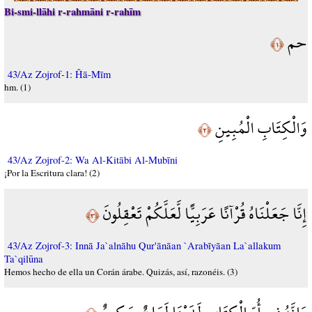
Bi-smi-llāhi r-rahmāni r-rahīm
حم
﴿١﴾
43/Az Zojrof-1: Ĥā-Mīm
hm. (1)
وَالْكِتَابِ الْمُبِينِ
﴿٢﴾
43/Az Zojrof-2: Wa Al-Kitābi Al-Mubīni
¡Por la Escritura clara! (2)
إِنَّا جَعَلْنَاهُ قُرْآنًا عَرَبِيًّا لَّعَلَّكُمْ تَعْقِلُونَ
﴿٣﴾
43/Az Zojrof-3: Innā Ja`alnāhu Qur'ānāan `Arabīyāan La`allakum
Ta`qilūna
Hemos hecho de ella un Corán árabe. Quizás, así, razonéis. (3)