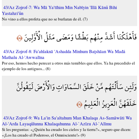
43/Az Zojrof-7: Wa Mā Ya'tīhim Min Nabīyin 'Illā Kānū Bihi
Yastahzi'ūn
No vino a ellos profeta que no se burlaran de él. (7)
فَأَهْلَكْنَا أَشَدَّ مِنْهُم بَطْشًا وَمَضَى مَثَلُ الْأَوَّلِينَ
﴿٨﴾
43/Az Zojrof-8: Fa'ahlaknā 'Ashadda Minhum Baţshāan Wa Mađá
Mathalu Al-'Awwalīna
Por eso, hemos hecho perecer a otros más temibles que ellos. Ya ha precedido el
ejemplo de los antiguos... (8)
وَلَئِن سَأَلْتَهُم مَّنْ خَلَقَ السَّمَاوَاتِ وَالْأَرْضَ لَيَقُولُنَّ
خَلَقَهُنَّ الْعَزِيزُ الْعَلِيمُ
﴿٩﴾
43/Az Zojrof-9: Wa La'in Sa'altahum Man Khalaqa As-Samāwāti Wa
Al-'Arđa Layaqūlunna Khalaqahunna Al-`Azīzu Al-`Alīmu
Si les preguntas: «¿Quién ha creado los cielos y la tierra?», seguro que dicen:
«¡Los ha creado el Poderoso, el Omnisciente!» (9)