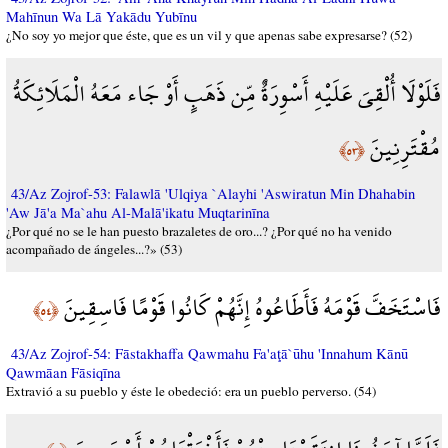
Mahīnun Wa Lā Yakādu Yubīnu
¿No soy yo mejor que éste, que es un vil y que apenas sabe expresarse? (52)
فَلَوْلَا أُلْقِيَ عَلَيْهِ أَسْوِرَةٌ مِّن ذَهَبٍ أَوْ جَاء مَعَهُ الْمَلَائِكَةُ
مُقْتَرِنِينَ
﴿٥٣﴾
43/Az Zojrof-53: Falawlā 'Ulqiya `Alayhi 'Aswiratun Min Dhahabin
'Aw Jā'a Ma`ahu Al-Malā'ikatu Muqtarinīna
¿Por qué no se le han puesto brazaletes de oro...? ¿Por qué no ha venido
acompañado de ángeles...?» (53)
فَاسْتَخَفَّ قَوْمَهُ فَأَطَاعُوهُ إِنَّهُمْ كَانُوا قَوْمًا فَاسِقِينَ
﴿٥٤﴾
43/Az Zojrof-54: Fāstakhaffa Qawmahu Fa'aţā`ūhu 'Innahum Kānū
Qawmāan Fāsiqīna
Extravió a su pueblo y éste le obedeció: era un pueblo perverso. (54)