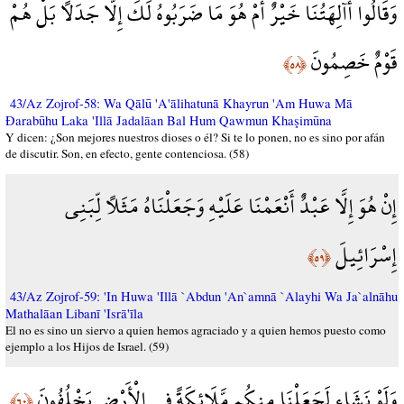
وَقَالُوا أَآلِهَتُنَا خَيْرٌ أَمْ هُوَ مَا ضَرَبُوهُ لَكَ إِلَّا جَدَلًا بَلْ هُمْ
قَوْمٌ خَصِمُونَ
﴿٥٨﴾
43/Az Zojrof-58: Wa Qālū 'A'ālihatunā Khayrun 'Am Huwa Mā
Đarabūhu Laka 'Illā Jadalāan Bal Hum Qawmun Khaşimūna
Y dicen: ¿Son mejores nuestros dioses o él? Si te lo ponen, no es sino por afán
de discutir. Son, en efecto, gente contenciosa. (58)
إِنْ هُوَ إِلَّا عَبْدٌ أَنْعَمْنَا عَلَيْهِ وَجَعَلْنَاهُ مَثَلًا لِّبَنِي
إِسْرَائِيلَ
﴿٥٩﴾
43/Az Zojrof-59: 'In Huwa 'Illā `Abdun 'An`amnā `Alayhi Wa Ja`alnāhu
Mathalāan Libanī 'Isrā'īla
El no es sino un siervo a quien hemos agraciado y a quien hemos puesto como
ejemplo a los Hijos de Israel. (59)
وَلَوْ نَشَاء لَجَعَلْنَا مِنكُم مَّلَائِكَةً فِي الْأَرْضِ يَخْلُفُونَ
﴿٦٠﴾