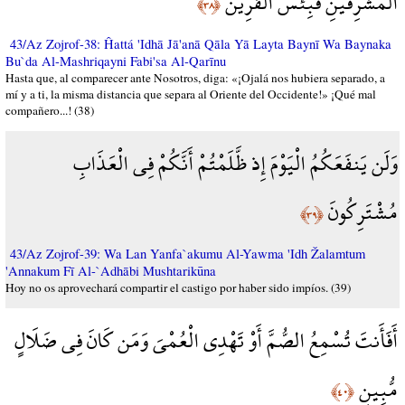
الْمَشْرِقَيْنِ فَبِئْسَ الْقَرِينُ
﴿٣٨﴾
43/Az Zojrof-38: Ĥattá 'Idhā Jā'anā Qāla Yā Layta Baynī Wa Baynaka
Bu`da Al-Mashriqayni Fabi'sa Al-Qarīnu
Hasta que, al comparecer ante Nosotros, diga: «¡Ojalá nos hubiera separado, a
mí y a ti, la misma distancia que separa al Oriente del Occidente!» ¡Qué mal
compañero...! (38)
وَلَن يَنفَعَكُمُ الْيَوْمَ إِذ ظَّلَمْتُمْ أَنَّكُمْ فِي الْعَذَابِ
مُشْتَرِكُونَ
﴿٣٩﴾
43/Az Zojrof-39: Wa Lan Yanfa`akumu Al-Yawma 'Idh Žalamtum
'Annakum Fī Al-`Adhābi Mushtarikūna
Hoy no os aprovechará compartir el castigo por haber sido impíos. (39)
أَفَأَنتَ تُسْمِعُ الصُّمَّ أَوْ تَهْدِي الْعُمْيَ وَمَن كَانَ فِي ضَلَالٍ
مُّبِينٍ
﴿٤٠﴾