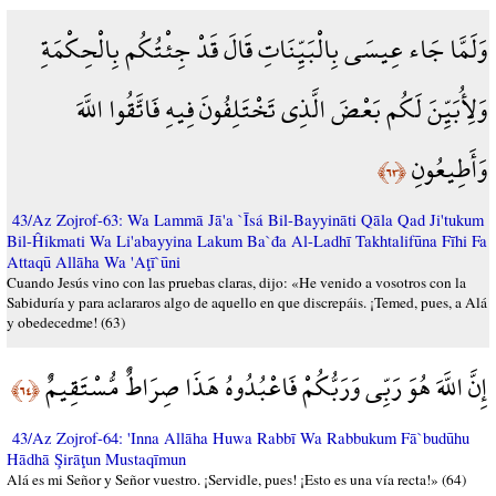
وَلَمَّا جَاء عِيسَى بِالْبَيِّنَاتِ قَالَ قَدْ جِئْتُكُم بِالْحِكْمَةِ
وَلِأُبَيِّنَ لَكُم بَعْضَ الَّذِي تَخْتَلِفُونَ فِيهِ فَاتَّقُوا اللَّهَ
وَأَطِيعُونِ
﴿٦٣﴾
43/Az Zojrof-63: Wa Lammā Jā'a `Īsá Bil-Bayyināti Qāla Qad Ji'tukum
Bil-Ĥikmati Wa Li'abayyina Lakum Ba`đa Al-Ladhī Takhtalifūna Fīhi Fa
Attaqū Allāha Wa 'Aţī`ūni
Cuando Jesús vino con las pruebas claras, dijo: «He venido a vosotros con la
Sabiduría y para aclararos algo de aquello en que discrepáis. ¡Temed, pues, a Alá
y obedecedme! (63)
إِنَّ اللَّهَ هُوَ رَبِّي وَرَبُّكُمْ فَاعْبُدُوهُ هَذَا صِرَاطٌ مُّسْتَقِيمٌ
﴿٦٤﴾
43/Az Zojrof-64: 'Inna Allāha Huwa Rabbī Wa Rabbukum Fā`budūhu
Hādhā Şirāţun Mustaqīmun
Alá es mi Señor y Señor vuestro. ¡Servidle, pues! ¡Esto es una vía recta!» (64)