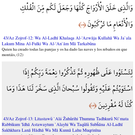
وَالَّذِي خَلَقَ الْأَزْوَاجَ كُلَّهَا وَجَعَلَ لَكُم مِّنَ الْفُلْكِ
وَالْأَنْعَامِ مَا تَرْكَبُونَ
﴿١٢﴾
43/Az Zojrof-12: Wa Al-Ladhī Khalaqa Al-'Azwāja Kullahā Wa Ja`ala
Lakum Mina Al-Fulki Wa Al-'An`ām Mā Tarkabūna
Quien ha creado todas las parejas y os ha dado las naves y los rebaños en que
montáis, (12)
لِتَسْتَوُوا عَلَى ظُهُورِهِ ثُمَّ تَذْكُرُوا نِعْمَةَ رَبِّكُمْ إِذَا
اسْتَوَيْتُمْ عَلَيْهِ وَتَقُولُوا سُبْحانَ الَّذِي سَخَّرَ لَنَا هَذَا وَمَا
كُنَّا لَهُ مُقْرِنِينَ
﴿١٣﴾
43/Az Zojrof-13: Litastawū `Alá Žuhūrihi Thumma Tadhkurū Ni`mata
Rabbikum 'Idhā Astawaytum `Alayhi Wa Taqūlū Subĥāna Al-Ladhī
Sakhkhara Lanā Hādhā Wa Mā Kunnā Lahu Muqrinīna