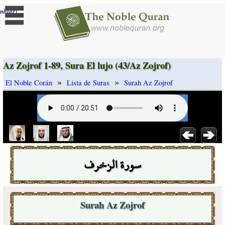
]
mbiar
Az Zojrof 1-89, Sura El lujo (43/Az Zojrof)
»
»
El Noble Corán
Lista de Suras
Surah Az Zojrof
سورة الزخرف
Surah Az Zojrof