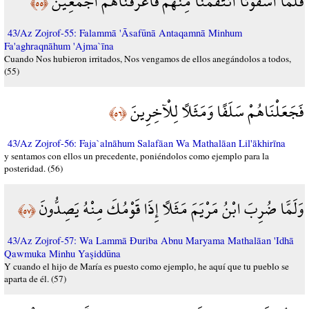
فَلَمَّا آسَفُونَا انتَقَمْنَا مِنْهُمْ فَأَغْرَقْنَاهُمْ أَجْمَعِينَ
﴿٥٥﴾
43/Az Zojrof-55: Falammā 'Āsafūnā Antaqamnā Minhum
Fa'aghraqnāhum 'Ajma`īna
Cuando Nos hubieron irritados, Nos vengamos de ellos anegándolos a todos,
(55)
فَجَعَلْنَاهُمْ سَلَفًا وَمَثَلًا لِلْآخِرِينَ
﴿٥٦﴾
43/Az Zojrof-56: Faja`alnāhum Salafāan Wa Mathalāan Lil'ākhirīna
y sentamos con ellos un precedente, poniéndolos como ejemplo para la
posteridad. (56)
وَلَمَّا ضُرِبَ ابْنُ مَرْيَمَ مَثَلًا إِذَا قَوْمُكَ مِنْهُ يَصِدُّونَ
﴿٥٧﴾
43/Az Zojrof-57: Wa Lammā Đuriba Abnu Maryama Mathalāan 'Idhā
Qawmuka Minhu Yaşiddūna
Y cuando el hijo de María es puesto como ejemplo, he aquí que tu pueblo se
aparta de él. (57)