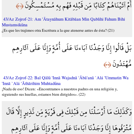
أَمْ آتَيْنَاهُمْ كِتَابًا مِّن قَبْلِهِ فَهُم بِهِ مُسْتَمْسِكُونَ
﴿٢١﴾
43/Az Zojrof-21: Am 'Ātaynāhum Kitābāan Min Qablihi Fahum Bihi
Mustamsikūna
¿Es que les trajimos otra Escritura a la que atenerse antes de ésta? (21)
بَلْ قَالُوا إِنَّا وَجَدْنَا آبَاءنَا عَلَى أُمَّةٍ وَإِنَّا عَلَى آثَارِهِم
مُّهْتَدُونَ
﴿٢٢﴾
43/Az Zojrof-22: Bal Qālū 'Innā Wajadnā 'Ābā'anā `Alá 'Ummatin Wa
'Innā `Alá 'Āthārihim Muhtadūna
¡Nada de eso! Dicen: «Encontramos a nuestros padres en una religión y,
siguiendo sus huellas, estamos bien dirigidos». (22)
وَكَذَلِكَ مَا أَرْسَلْنَا مِن قَبْلِكَ فِي قَرْيَةٍ مِّن نَّذِيرٍ إِلَّا قَالَ
مُتْرَفُوهَا إِنَّا وَجَدْنَا آبَاءنَا عَلَى أُمَّةٍ وَإِنَّا عَلَى آثَارِهِم