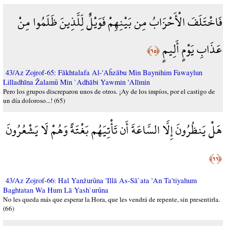
فَاخْتَلَفَ الْأَحْزَابُ مِن بَيْنِهِمْ فَوَيْلٌ لِّلَّذِينَ ظَلَمُوا مِنْ
عَذَابِ يَوْمٍ أَلِيمٍ
﴿٦٥﴾
43/Az Zojrof-65: Fākhtalafa Al-'Aĥzābu Min Baynihim Fawaylun
Lilladhīna Žalamū Min `Adhābi Yawmin 'Alīmin
Pero los grupos discreparon unos de otros. ¡Ay de los impíos, por el castigo de
un día doloroso...! (65)
هَلْ يَنظُرُونَ إِلَّا السَّاعَةَ أَن تَأْتِيَهُم بَغْتَةً وَهُمْ لَا يَشْعُرُونَ
﴿٦٦﴾
43/Az Zojrof-66: Hal Yanžurūna 'Illā As-Sā`ata 'An Ta'tiyahum
Baghtatan Wa Hum Lā Yash`urūna
No les queda más que esperar la Hora, que les vendrá de repente, sin presentirla.
(66)