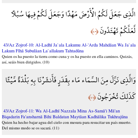
الَّذِي جَعَلَ لَكُمُ الْأَرْضَ مَهْدًا وَجَعَلَ لَكُمْ فِيهَا سُبُلًا
لَّعَلَّكُمْ تَهْتَدُونَ
﴿١٠﴾
43/Az Zojrof-10: Al-Ladhī Ja`ala Lakumu Al-'Arđa Mahdāan Wa Ja`ala
Lakum Fīhā Subulāan La`allakum Tahtadūna
Quien os ha puesto la tierra como cuna y os ha puesto en ella caminos. Quizás,
así, seáis bien dirigidos. (10)
وَالَّذِي نَزَّلَ مِنَ السَّمَاء مَاء بِقَدَرٍ فَأَنشَرْنَا بِهِ بَلْدَةً مَّيْتًا
كَذَلِكَ تُخْرَجُونَ
﴿١١﴾
43/Az Zojrof-11: Wa Al-Ladhī Nazzala Mina As-Samā'i Mā'an
Biqadarin Fa'ansharnā Bihi Baldatan Maytāan Kadhālika Tukhrajūna
Quien ha hecho bajar agua del cielo con mesura para resucitar un país muerto.
Del mismo modo se os sacará. (11)