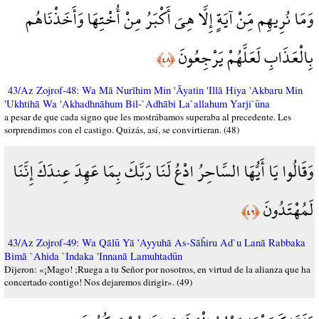
وَمَا نُرِيهِم مِّنْ آيَةٍ إِلَّا هِيَ أَكْبَرُ مِنْ أُخْتِهَا وَأَخَذْنَاهُم
بِالْعَذَابِ لَعَلَّهُمْ يَرْجِعُونَ
﴿٤٨﴾
43/Az Zojrof-48: Wa Mā Nurīhim Min 'Āyatin 'Illā Hiya 'Akbaru Min
'Ukhtihā Wa 'Akhadhnāhum Bil-`Adhābi La`allahum Yarji`ūna
a pesar de que cada signo que les mostrábamos superaba al precedente. Les
sorprendimos con el castigo. Quizás, así, se convirtieran. (48)
وَقَالُوا يَا أَيُّهَا السَّاحِرُ ادْعُ لَنَا رَبَّكَ بِمَا عَهِدَ عِندَكَ إِنَّنَا
لَمُهْتَدُونَ
﴿٤٩﴾
43/Az Zojrof-49: Wa Qālū Yā 'Ayyuhā As-Sāĥiru Ad`u Lanā Rabbaka
Bimā `Ahida `Indaka 'Innanā Lamuhtadūn
Dijeron: «¡Mago! ;Ruega a tu Señor por nosotros, en virtud de la alianza que ha
concertado contigo! Nos dejaremos dirigir». (49)