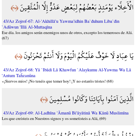
الْأَخِلَّاء يَوْمَئِذٍ بَعْضُهُمْ لِبَعْضٍ عَدُوٌّ إِلَّا الْمُتَّقِينَ
﴿٦٧﴾
43/Az Zojrof-67: Al-'Akhillā'u Yawma'idhin Ba`đuhum Liba`đin
`Adūwun 'Illā Al-Muttaqīna
Ese día. los amigos serán enemigos unos de otros, excepto los temerosos de Alá.
(67)
يَا عِبَادِ لَا خَوْفٌ عَلَيْكُمُ الْيَوْمَ وَلَا أَنتُمْ تَحْزَنُونَ
﴿٦٨﴾
43/Az Zojrof-68: Yā `Ibādi Lā Khawfun `Alaykumu Al-Yawma Wa Lā
'Antum Taĥzanūna
«¡Siervos míos! ¡No tenéis que temer hoy! ¡Y no estaréis tristes! (68)
الَّذِينَ آمَنُوا بِآيَاتِنَا وَكَانُوا مُسْلِمِينَ
﴿٦٩﴾
43/Az Zojrof-69: Al-Ladhīna 'Āmanū Bi'āyātinā Wa Kānū Muslimīna
Los que creísteis en Nuestros signos y os sometisteis a Alá, (69)