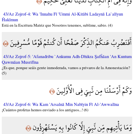
وَإِنَّهُ فِي أُمِّ الْكِتَابِ لَدَيْنَا لَعَلِيٌّ حَكِيمٌ
﴿٤﴾
43/Az Zojrof-4: Wa 'Innahu Fī 'Ummi Al-Kitābi Ladaynā La`alīyun
Ĥakīmun
Está en la Escritura Matriz que Nosotros tenemos, sublime, sabio. (4)
أَفَنَضْرِبُ عَنكُمُ الذِّكْرَ صَفْحًا أَن كُنتُمْ قَوْمًا مُّسْرِفِينَ
﴿٥﴾
43/Az Zojrof-5: 'Afanađribu `Ankumu Adh-Dhikra Şafĥāan 'An Kuntum
Qawmāan Musrifīna
¿Es que, porque seáis gente inmoderada, vamos a privaros de la Amonestación?
(5)
وَكَمْ أَرْسَلْنَا مِن نَّبِيٍّ فِي الْأَوَّلِينَ
﴿٦﴾
43/Az Zojrof-6: Wa Kam 'Arsalnā Min Nabīyin Fī Al-'Awwalīna
¡Cuántos profetas hemos enviado a los antiguos...! (6)
وَمَا يَأْتِيهِم مِّن نَّبِيٍّ إِلَّا كَانُوا بِهِ يَسْتَهْزِؤُون
﴿٧﴾