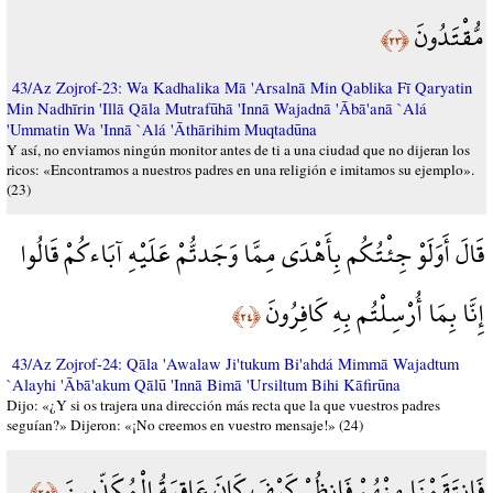
مُّقْتَدُونَ
﴿٢٣﴾
43/Az Zojrof-23: Wa Kadhalika Mā 'Arsalnā Min Qablika Fī Qaryatin
Min Nadhīrin 'Illā Qāla Mutrafūhā 'Innā Wajadnā 'Ābā'anā `Alá
'Ummatin Wa 'Innā `Alá 'Āthārihim Muqtadūna
Y así, no enviamos ningún monitor antes de ti a una ciudad que no dijeran los
ricos: «Encontramos a nuestros padres en una religión e imitamos su ejemplo».
(23)
قَالَ أَوَلَوْ جِئْتُكُم بِأَهْدَى مِمَّا وَجَدتُّمْ عَلَيْهِ آبَاءكُمْ قَالُوا
إِنَّا بِمَا أُرْسِلْتُم بِهِ كَافِرُونَ
﴿٢٤﴾
43/Az Zojrof-24: Qāla 'Awalaw Ji'tukum Bi'ahdá Mimmā Wajadtum
`Alayhi 'Ābā'akum Qālū 'Innā Bimā 'Ursiltum Bihi Kāfirūna
Dijo: «¿Y si os trajera una dirección más recta que la que vuestros padres
seguían?» Dijeron: «¡No creemos en vuestro mensaje!» (24)
فَانتَقَمْنَا مِنْهُمْ فَانظُرْ كَيْفَ كَانَ عَاقِبَةُ الْمُكَذِّبِينَ
﴿٢٥﴾