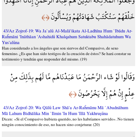
وَجَعَلُوا الْمَلَائِكَةَ الَّذِينَ هُمْ عِبَادُ الرَّحْمَنِ إِنَاثًا أَشَهِدُوا
خَلْقَهُمْ سَتُكْتَبُ شَهَادَتُهُمْ وَيُسْأَلُونَ
﴿١٩﴾
43/Az Zojrof-19: Wa Ja`alū Al-Malā'ikata Al-Ladhīna Hum `Ibādu Ar-
Raĥmāni 'Ināthāan 'Ashahidū Khalqahum Satuktabu Shahādatuhum Wa
Yus'alūna
Han considerado a los ángeles que son siervos del Compasivo, de sexo
femenino. ¿Es que han sido testigos de la creación de éstos? Se hará constar su
testimonio y tendrán que responder del mismo. (19)
وَقَالُوا لَوْ شَاء الرَّحْمَنُ مَا عَبَدْنَاهُم مَّا لَهُم بِذَلِكَ مِنْ
عِلْمٍ إِنْ هُمْ إِلَّا يَخْرُصُونَ
﴿٢٠﴾
43/Az Zojrof-20: Wa Qālū Law Shā'a Ar-Raĥmānu Mā `Abadnāhum
Mā Lahum Bidhālika Min `Ilmin 'In Hum 'Illā Yakhruşūna
Dicen: «Si el Compasivo hubiera querido, no les habríamos servido». No tienen
ningún conocimiento de eso, no hacen sino conjeturar. (20)