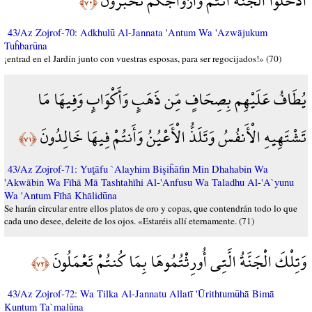
ادْخُلُوا الْجَنَّةَ أَنتُمْ وَأَزْوَاجُكُمْ تُحْبَرُونَ
﴿٧٠﴾
43/Az Zojrof-70: Adkhulū Al-Jannata 'Antum Wa 'Azwājukum
Tuĥbarūna
¡entrad en el Jardín junto con vuestras esposas, para ser regocijados!» (70)
يُطَافُ عَلَيْهِم بِصِحَافٍ مِّن ذَهَبٍ وَأَكْوَابٍ وَفِيهَا مَا
تَشْتَهِيهِ الْأَنفُسُ وَتَلَذُّ الْأَعْيُنُ وَأَنتُمْ فِيهَا خَالِدُونَ
﴿٧١﴾
43/Az Zojrof-71: Yuţāfu `Alayhim Bişiĥāfin Min Dhahabin Wa
'Akwābin Wa Fīhā Mā Tashtahīhi Al-'Anfusu Wa Taladhu Al-'A`yunu
Wa 'Antum Fīhā Khālidūna
Se harán circular entre ellos platos de oro y copas, que contendrán todo lo que
cada uno desee, deleite de los ojos. «Estaréis allí eternamente. (71)
وَتِلْكَ الْجَنَّةُ الَّتِي أُورِثْتُمُوهَا بِمَا كُنتُمْ تَعْمَلُونَ
﴿٧٢﴾
43/Az Zojrof-72: Wa Tilka Al-Jannatu Allatī 'Ūrithtumūhā Bimā
Kuntum Ta`malūna