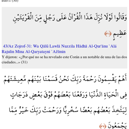
ello!» (30)
وَقَالُوا لَوْلَا نُزِّلَ هَذَا الْقُرْآنُ عَلَى رَجُلٍ مِّنَ الْقَرْيَتَيْنِ
عَظِيمٍ
﴿٣١﴾
43/Az Zojrof-31: Wa Qālū Lawlā Nuzzila Hādhā Al-Qur'ānu `Alá
Rajulin Mina Al-Qaryatayni `Ažīmin
Y dijeron: «¿Por qué no se ha revelado este Corán a un notable de una de las dos
ciudades...» (31)
أَهُمْ يَقْسِمُونَ رَحْمَةَ رَبِّكَ نَحْنُ قَسَمْنَا بَيْنَهُم مَّعِيشَتَهُمْ
فِي الْحَيَاةِ الدُّنْيَا وَرَفَعْنَا بَعْضَهُمْ فَوْقَ بَعْضٍ دَرَجَاتٍ
لِيَتَّخِذَ بَعْضُهُم بَعْضًا سُخْرِيًّا وَرَحْمَتُ رَبِّكَ خَيْرٌ مِّمَّا
يَجْمَعُونَ
﴿٣٢﴾