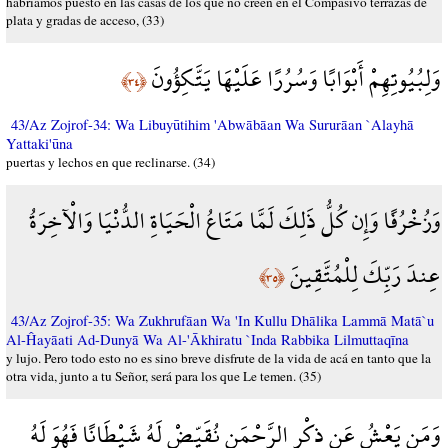
habríamos puesto en las casas de los que no creen en el Compasivo terrazas de
plata y gradas de acceso, (33)
وَلِبُيُوتِهِمْ أَبْوَابًا وَسُرُرًا عَلَيْهَا يَتَّكِؤُونَ
﴿٣٤﴾
43/Az Zojrof-34: Wa Libuyūtihim 'Abwābāan Wa Sururāan `Alayhā
Yattaki'ūna
puertas y lechos en que reclinarse. (34)
وَزُخْرُفًا وَإِن كُلُّ ذَلِكَ لَمَّا مَتَاعُ الْحَيَاةِ الدُّنْيَا وَالْآخِرَةُ
عِندَ رَبِّكَ لِلْمُتَّقِينَ
﴿٣٥﴾
43/Az Zojrof-35: Wa Zukhrufāan Wa 'In Kullu Dhālika Lammā Matā`u
Al-Ĥayāati Ad-Dunyā Wa Al-'Ākhiratu `Inda Rabbika Lilmuttaqīna
y lujo. Pero todo esto no es sino breve disfrute de la vida de acá en tanto que la
otra vida, junto a tu Señor, será para los que Le temen. (35)
وَمَن يَعْشُ عَن ذِكْرِ الرَّحْمَنِ نُقَيِّضْ لَهُ شَيْطَانًا فَهُوَ لَهُ