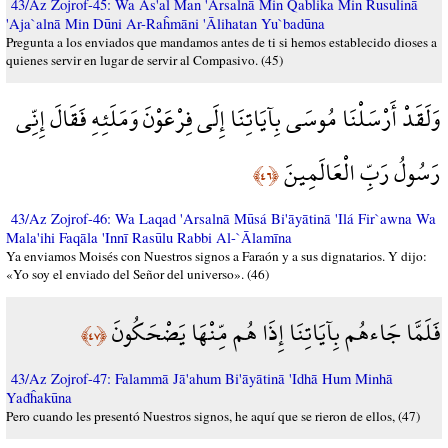
43/Az Zojrof-45: Wa As'al Man 'Arsalnā Min Qablika Min Rusulinā
'Aja`alnā Min Dūni Ar-Raĥmāni 'Ālihatan Yu`badūna
Pregunta a los enviados que mandamos antes de ti si hemos establecido dioses a
quienes servir en lugar de servir al Compasivo. (45)
وَلَقَدْ أَرْسَلْنَا مُوسَى بِآيَاتِنَا إِلَى فِرْعَوْنَ وَمَلَئِهِ فَقَالَ إِنِّي
رَسُولُ رَبِّ الْعَالَمِينَ
﴿٤٦﴾
43/Az Zojrof-46: Wa Laqad 'Arsalnā Mūsá Bi'āyātinā 'Ilá Fir`awna Wa
Mala'ihi Faqāla 'Innī Rasūlu Rabbi Al-`Ālamīna
Ya enviamos Moisés con Nuestros signos a Faraón y a sus dignatarios. Y dijo:
«Yo soy el enviado del Señor del universo». (46)
فَلَمَّا جَاءهُم بِآيَاتِنَا إِذَا هُم مِّنْهَا يَضْحَكُونَ
﴿٤٧﴾
43/Az Zojrof-47: Falammā Jā'ahum Bi'āyātinā 'Idhā Hum Minhā
Yađĥakūna
Pero cuando les presentó Nuestros signos, he aquí que se rieron de ellos, (47)