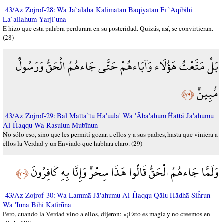
43/Az Zojrof-28: Wa Ja`alahā Kalimatan Bāqiyatan Fī `Aqibihi
La`allahum Yarji`ūna
E hizo que esta palabra perdurara en su posteridad. Quizás, así, se convirtieran.
(28)
بَلْ مَتَّعْتُ هَؤُلَاء وَآبَاءهُمْ حَتَّى جَاءهُمُ الْحَقُّ وَرَسُولٌ
مُّبِينٌ
﴿٢٩﴾
43/Az Zojrof-29: Bal Matta`tu Hā'uulā' Wa 'Ābā'ahum Ĥattá Jā'ahumu
Al-Ĥaqqu Wa Rasūlun Mubīnun
No sólo eso, sino que les permití gozar, a ellos y a sus padres, hasta que viniera a
ellos la Verdad y un Enviado que hablara claro. (29)
وَلَمَّا جَاءهُمُ الْحَقُّ قَالُوا هَذَا سِحْرٌ وَإِنَّا بِهِ كَافِرُونَ
﴿٣٠﴾
43/Az Zojrof-30: Wa Lammā Jā'ahumu Al-Ĥaqqu Qālū Hādhā Siĥrun
Wa 'Innā Bihi Kāfirūna
Pero, cuando la Verdad vino a ellos, dijeron: «¡Esto es magia y no creemos en