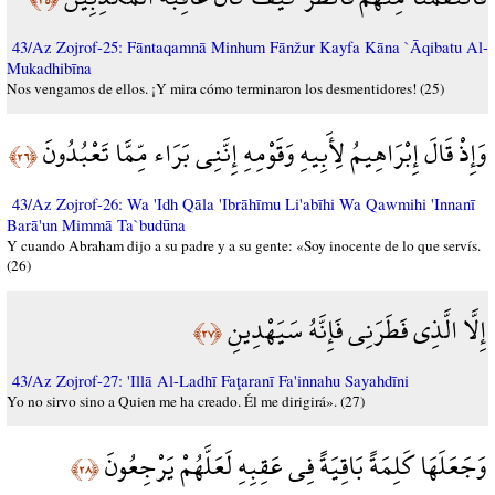
43/Az Zojrof-25: Fāntaqamnā Minhum Fānžur Kayfa Kāna `Āqibatu Al-
Mukadhibīna
Nos vengamos de ellos. ¡Y mira cómo terminaron los desmentidores! (25)
وَإِذْ قَالَ إِبْرَاهِيمُ لِأَبِيهِ وَقَوْمِهِ إِنَّنِي بَرَاء مِّمَّا تَعْبُدُونَ
﴿٢٦﴾
43/Az Zojrof-26: Wa 'Idh Qāla 'Ibrāhīmu Li'abīhi Wa Qawmihi 'Innanī
Barā'un Mimmā Ta`budūna
Y cuando Abraham dijo a su padre y a su gente: «Soy inocente de lo que servís.
(26)
إِلَّا الَّذِي فَطَرَنِي فَإِنَّهُ سَيَهْدِينِ
﴿٢٧﴾
43/Az Zojrof-27: 'Illā Al-Ladhī Faţaranī Fa'innahu Sayahdīni
Yo no sirvo sino a Quien me ha creado. Él me dirigirá». (27)
وَجَعَلَهَا كَلِمَةً بَاقِيَةً فِي عَقِبِهِ لَعَلَّهُمْ يَرْجِعُونَ
﴿٢٨﴾