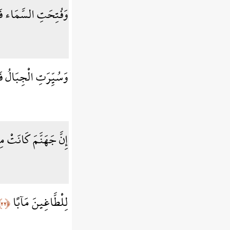
وَفُتِحَتِ السَّمَاء فَك
وَسُيِّرَتِ الْجِبَالُ 
إِنَّ جَهَنَّمَ كَانَتْ 
لِلْطَّاغِينَ مَآبًا
﴿٢٢﴾