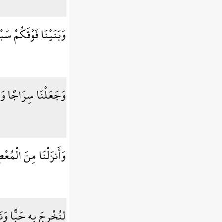
وَبَنَيْنَا فَوْقَكُمْ سَ
وَجَعَلْنَا سِرَاجًا وَ
وَأَنزَلْنَا مِنَ الْمُ
لِنُخْرِجَ بِهِ حَبًّا وَن