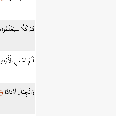
ثُمَّ كَلَّا سَيَعْلَمُونَ
أَلَمْ نَجْعَلِ الْأَرْض
وَالْجِبَالَ أَوْتَادًا
﴿٧﴾