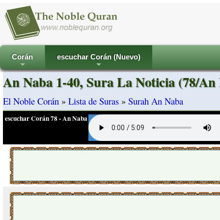
Corán
escuchar Corán (Nuevo)
+
+
An Naba 1-40, Sura La Noticia (78/An
El Noble Corán
»
Lista de Suras
»
Surah An Naba
escuchar Corán 78 - An Naba