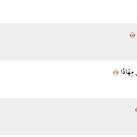
﴿٥﴾
َ مِهَادًا
﴿٦﴾