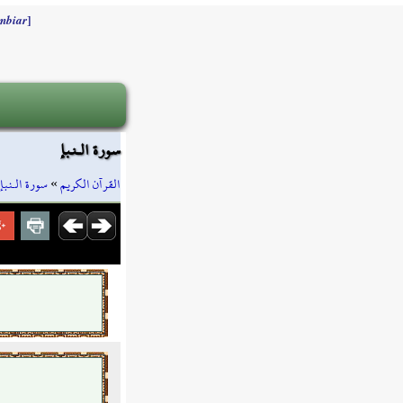
]
mbiar
سورة الـنبإ
سورة الـنبإ
»
القرآن الكريم