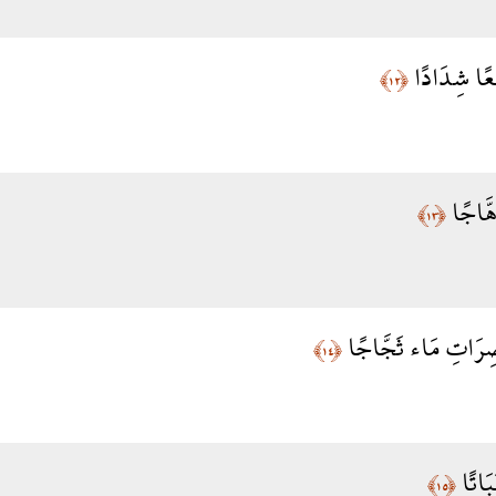
بْعًا شِدَادًا
﴿١٢﴾
هَّاجًا
﴿١٣﴾
عْصِرَاتِ مَاء ثَجَّاجًا
﴿١٤﴾
َبَاتًا
﴿١٥﴾