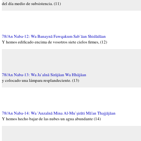
del día medio de subsistencia. (11)
78/An Naba-12: Wa Banaynā Fawqakum Sab`āan Shidādāan
Y hemos edificado encima de vosotros siete cielos firmes, (12)
78/An Naba-13: Wa Ja`alnā Sirājāan Wa Hhājāan
y colocado una lámpara resplandeciente. (13)
78/An Naba-14: Wa 'Anzalnā Mina Al-Mu`şirāti Mā'an Thajjājāan
Y hemos hecho bajar de las nubes un agua abundante (14)