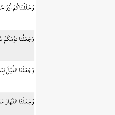
وَخَلَقْنَاكُمْ أَزْوَاج
وَجَعَلْنَا نَوْمَكُمْ س
وَجَعَلْنَا اللَّيْلَ لِب
وَجَعَلْنَا النَّهَارَ م