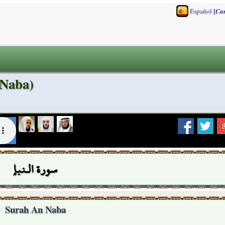
[
Español
Ca
 Naba)
سورة الـنبإ
Surah An Naba