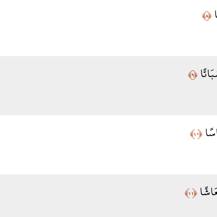
ًا
﴿٨﴾
ُبَاتًا
﴿٩﴾
َاسًا
﴿١٠﴾
َعَاشًا
﴿١١﴾