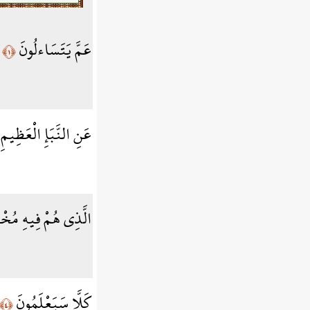
عَمَّ يَتَسَاءلُونَ
﴿١﴾
عَنِ النَّبَإِ الْعَظِيمِ
الَّذِي هُمْ فِيهِ مُخْت
كَلَّا سَيَعْلَمُونَ
﴿٤﴾