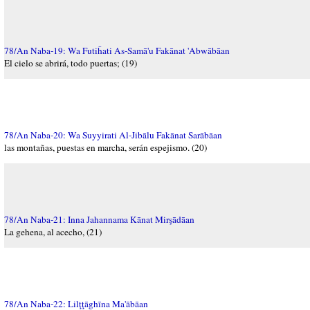
78/An Naba-19: Wa Futiĥati As-Samā'u Fakānat 'Abwābāan
El cielo se abrirá, todo puertas; (19)
78/An Naba-20: Wa Suyyirati Al-Jibālu Fakānat Sarābāan
las montañas, puestas en marcha, serán espejismo. (20)
78/An Naba-21: Inna Jahannama Kānat Mirşādāan
La gehena, al acecho, (21)
78/An Naba-22: Lilţţāghīna Ma'ābāan