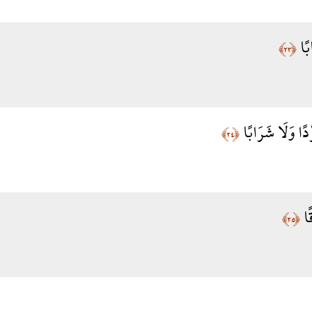
ابًا
﴿٢٣﴾
ْدًا وَلَا شَرَابًا
﴿٢٤﴾
قًا
﴿٢٥﴾