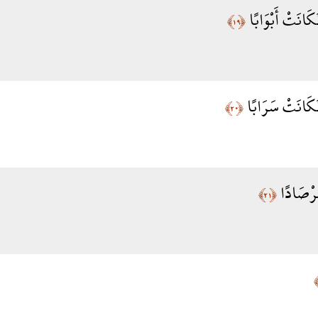
َانَتْ أَبْوَابًا
﴿١٩﴾
فَكَانَتْ سَرَابًا
﴿٢٠﴾
مِرْصَادًا
﴿٢١﴾