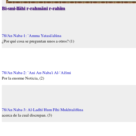
Bi-smi-llāhi r-rahmāni r-rahīm
78/An Naba-1: `Amma Yatasā'alūna
¿Por qué cosa se preguntan unos a otros? (1)
78/An Naba-2: `Ani An-Naba'i Al-`Ažīmi
Por la enorme Noticia, (2)
78/An Naba-3: Al-Ladhī Hum Fīhi Mukhtalifūna
acerca de la cual discrepan. (3)