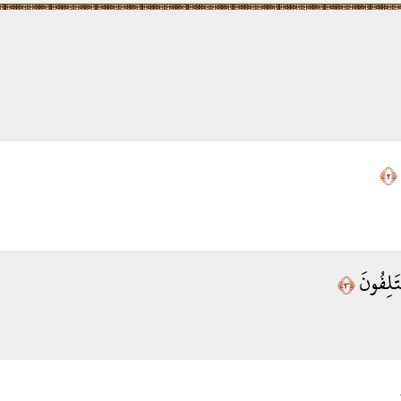
﴿٢﴾
َلِفُونَ
﴿٣﴾