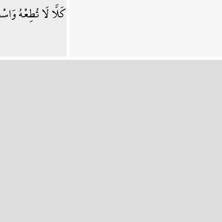
كَلَّا لَا تُطِعْهُ وَا*