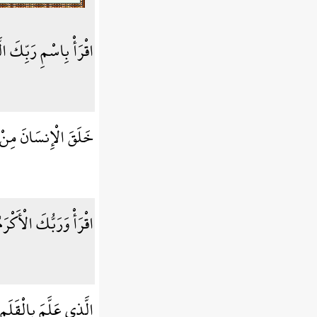
اقْرَأْ بِاسْمِ رَبِّكَ 
خَلَقَ الْإِنسَانَ مِنْ
اقْرَأْ وَرَبُّكَ الْأَكْرَ
الَّذِي عَلَّمَ بِالْقَلَمِ