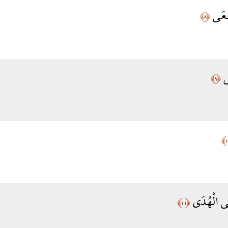
ُجْعَى
﴿٨﴾
َى
﴿٩﴾
لَى الْهُدَى
﴿١١﴾