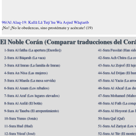
96/Al Alaq-19: Kallā Lā Tuţi`hu Wa Asjud Wāqtarib
¡No! ¡No le obedezcas, sino prostérnate y acércate! (19)
El Noble Corán (Comparar traducciones del Corá
1-Sura Al fatíha (La apertura [Exordio])
41-Sura Fussilat (Han sid
2-Sura Al Báqarah (La vaca)
42-Sura Ach Chúra (La co
3-Sura Alí Imran (La familia de Imran)
43-Sura Az Zojrof (El luj
4-Sura An Nísa (Las mujeres)
44-Sura Ad Dójan (El hu
5-Sura Al Maeda (La mesa servida)
45-Sura Al Yacia (La arrod
6-Sura Al Anam (Los rebaños)
46-Sura Al Ahcaf (Las du
7-Sura Al Araf (Los lugares elevados)
47-Sura Mohamed (Maho
8-Sura Al Anfál (El botín)
48-Sura Al Fath (La conqu
9-Sura At Taueba (El arrepentimiento)
49-Sura Al Hoyorat (Las h
10-Sura Yunus (Jonás)
50-Sura Qaf (Qaf)
11-Sura Hud (Hud)
51-Sura Ad Zariyat (Los v
12-Sura Yúsuf (José)
52-Sura At Túr (El monte