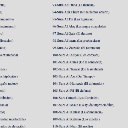
lla)
93-Sura Ad Duha (La manana)
a)
94-Sura Ach Charh (No te hemos abierto)
ompasivo)
95-Sura At Tín (Las higueras)
tecimiento)
96-Sura Al Alaq (La sangre coagulada)
ro)
97-Sura Al Qadr (El destino)
discusión)
98-Sura Al baena (La prueba clara)
nión)
99-Sura Az Zalzalah (El terremoto)
a examinada)
100-Sura Al Adiyat (Los corceles)
101-Sura Al Carea (De la conmocin)
rnes)
102-Sura At Takacir (De la rivalidad)
s hipócritas)
103-Sura Al Asr (Del Tiempo)
ngaño mutuo)
104-Sura Al Humazah (El difamador)
cio)
105-Sura Al Fil (El elefante)
hibición)
106-Sura Coraich (Los Coraixíes)
ranía)
107-Sura Al Maun (La ayuda imprescindible)
amo)
108-Sura Al Kauzar (La abundancia)
erdad indefectible)
109-Sura Al Kafirun (Los infieles)
rados de elevación)
110-Sura Al Nasr (El auxilio)