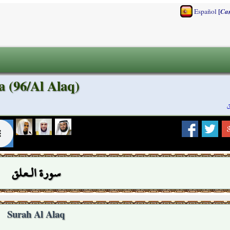
[
Español
Ca
a (96/Al Alaq)
ق
سورة الـعلق
Surah Al Alaq