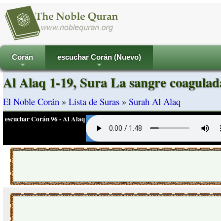
Corán
escuchar Corán (Nuevo)
+
+
Al Alaq 1-19, Sura La sangre coagulad
El Noble Corán
»
Lista de Suras
»
Surah Al Alaq
escuchar Corán 96 - Al Alaq