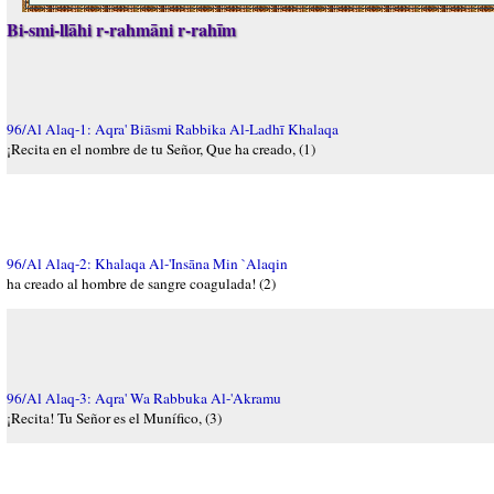
Bi-smi-llāhi r-rahmāni r-rahīm
96/Al Alaq-1: Aqra' Biāsmi Rabbika Al-Ladhī Khalaqa
¡Recita en el nombre de tu Señor, Que ha creado, (1)
96/Al Alaq-2: Khalaqa Al-'Insāna Min `Alaqin
ha creado al hombre de sangre coagulada! (2)
96/Al Alaq-3: Aqra' Wa Rabbuka Al-'Akramu
¡Recita! Tu Señor es el Munífico, (3)