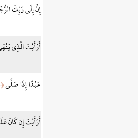
إِنَّ إِلَى رَبِّكَ الرّ
أَرَأَيْتَ الَّذِي يَنْه
عَبْدًا إِذَا صَلَّى
﴿١٠﴾
أَرَأَيْتَ إِن كَانَ عَ