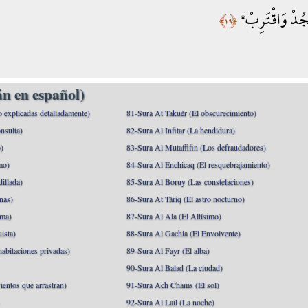
سْجُدْ وَاقْتَرِبْ
﴿١٩﴾
n en español)
o explicadas detalladamente)
81-Sura At Takuér (El obscurecimiento)
nsulta)
82-Sura Al Infitar (La hendidura)
o)
83-Sura Al Mutaffifin (Los defraudadores)
mo)
84-Sura Al Enchicaq (El resquebrajamiento)
illada)
85-Sura Al Boruy (Las constelaciones)
nas)
86-Sura At Táriq (El astro nocturno)
ma)
87-Sura Al Ala (El Altísimo)
ista)
88-Sura Al Gachia (El Envolvente)
abitaciones privadas)
89-Sura Al Fayr (El alba)
90-Sura Al Balad (La ciudad)
ientos que arrastran)
91-Sura Ach Chams (El sol)
)
92-Sura Al Lail (La noche)