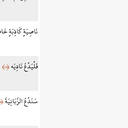
نَاصِيَةٍ كَاذِبَةٍ خَاط
فَلْيَدْعُ نَادِيَه
﴿١٧﴾
سَنَدْعُ الزَّبَانِيَةَ
﴿١٨﴾