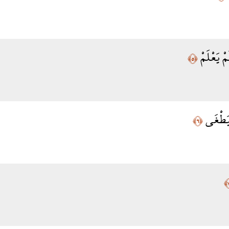
مْ يَعْلَمْ
﴿٥﴾
لَيَطْغَى
﴿٦﴾