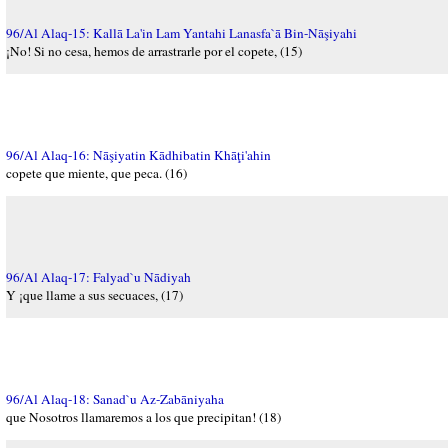
96/Al Alaq-15: Kallā La'in Lam Yantahi Lanasfa`ā Bin-Nāşiyahi
¡No! Si no cesa, hemos de arrastrarle por el copete, (15)
96/Al Alaq-16: Nāşiyatin Kādhibatin Khāţi'ahin
copete que miente, que peca. (16)
96/Al Alaq-17: Falyad`u Nādiyah
Y ¡que llame a sus secuaces, (17)
96/Al Alaq-18: Sanad`u Az-Zabāniyaha
que Nosotros llamaremos a los que precipitan! (18)