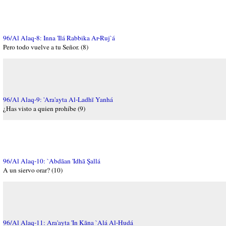
96/Al Alaq-8: Inna 'Ilá Rabbika Ar-Ruj`á
Pero todo vuelve a tu Señor. (8)
96/Al Alaq-9: 'Ara'ayta Al-Ladhī Yanhá
¿Has visto a quien prohíbe (9)
96/Al Alaq-10: `Abdāan 'Idhā Şallá
A un siervo orar? (10)
96/Al Alaq-11: Ara'ayta 'In Kāna `Alá Al-Hudá