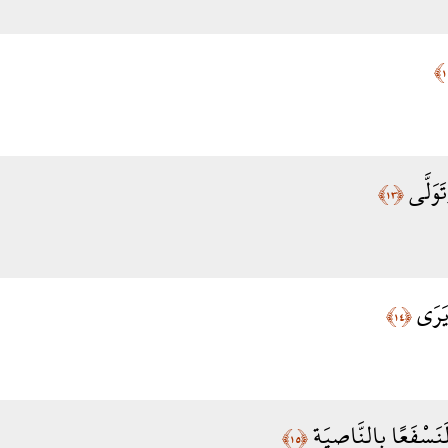
تَوَلَّى
﴿١٣﴾
َ يَرَى
﴿١٤﴾
 لَنَسْفَعًا بِالنَّاصِيَةِ
﴿١٥﴾