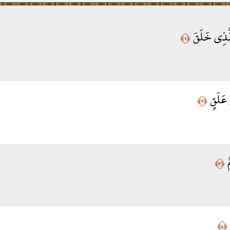
الَّذِي خَلَقَ
﴿١﴾
 عَلَقٍ
﴿٢﴾
مُ
﴿٣﴾
﴿٤﴾