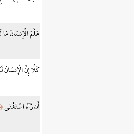
عَلَّمَ الْإِنسَانَ مَا لَ
كَلَّا إِنَّ الْإِنسَانَ 
أَن رَّآهُ اسْتَغْنَى
﴿٧﴾