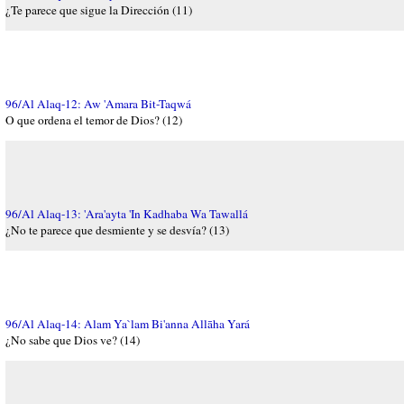
¿Te parece que sigue la Dirección (11)
96/Al Alaq-12: Aw 'Amara Bit-Taqwá
O que ordena el temor de Dios? (12)
96/Al Alaq-13: 'Ara'ayta 'In Kadhaba Wa Tawallá
¿No te parece que desmiente y se desvía? (13)
96/Al Alaq-14: Alam Ya`lam Bi'anna Allāha Yará
¿No sabe que Dios ve? (14)