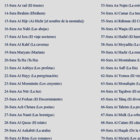
13-Sura Ar rad (El trueno)
53-Sura An Najm (La estre
14-Sura Ibrahim (Ebráhem)
54-Sura Al Camar (La lun
15-Sura Al Hijr (Al-Hichr [el nombre de la montaña])
55-Sura Al Ráhman (El C
16-Sura An Nahl (Las abejas)
56-Sura Al Waqia (El acon
17-Sura Al Isra (El viaje nocturno)
57-Sura Al Hadid (El hier
18-Sura Al Kahf (La caverna)
58-Sura Al Moyadíla (La 
19-Sura Maryam (Maríam)
59-Sura Al Hachr (La reu
20-Sura Ta Ha (Ta Ha)
60-Sura Al Momtahana (L
21-Sura Al Anbiya (Los profetas)
61-Sura As Saff (La fila)
22-Sura Al Hayy (La peregrinación)
62-Sura Al Yomoa (El vie
23-Sura Al Moeminún (Los creyentes)
63-Sura Al Monafiqún (Lo
24-Sura An Núr (La luz)
64-Sura At Tagabon (El e
25-Sura Al Forkan (El Discernimiento)
65-Sura At Tálaq (El divor
26-Sura Ach Chóara (Los poetas)
66-Sura At Tahrim (La pro
27-Sura An Naml (Las hormigas)
67-Sura Al Mulk (La sobe
28-Sura Al Qasas (El relato)
68-Sura Al Calam (El cál
29-Sura Al Ankabút (La araña)
69-Sura Al Haqah (De la v
30-Sura Al Rúm (Los romanos)
70-Sura Al Ma'arij (Los g