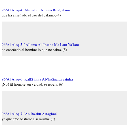
96/Al Alaq-4: Al-Ladhī `Allama Bil-Qalami
que ha enseñado el uso del cálamo, (4)
96/Al Alaq-5: `Allama Al-'Insāna Mā Lam Ya`lam
ha enseñado al hombre lo que no sabía. (5)
96/Al Alaq-6: Kallā 'Inna Al-'Insāna Layaţghá
¡No! El hombre, en verdad, se rebela, (6)
96/Al Alaq-7: 'An Ra'āhu Astaghná
ya que cree bastarse a sí mismo. (7)