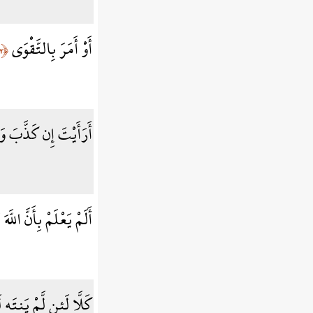
أَوْ أَمَرَ بِالتَّقْوَى
﴿١٢﴾
أَرَأَيْتَ إِن كَذَّبَ وَ
أَلَمْ يَعْلَمْ بِأَنَّ اللَّه
كَلَّا لَئِن لَّمْ يَنتَهِ