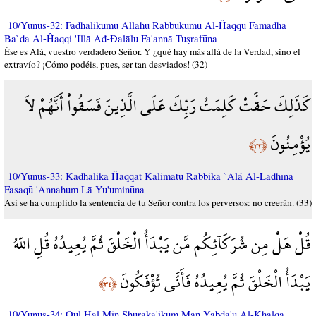
10/Yunus-32: Fadhalikumu Allāhu Rabbukumu Al-Ĥaqqu Famādhā
Ba`da Al-Ĥaqqi 'Illā Ađ-Đalālu Fa'annā Tuşrafūna
Ése es Alá, vuestro verdadero Señor. Y ¿qué hay más allá de la Verdad, sino el
extravío? ¡Cómo podéis, pues, ser tan desviados! (32)
كَذَلِكَ حَقَّتْ كَلِمَتُ رَبِّكَ عَلَى الَّذِينَ فَسَقُواْ أَنَّهُمْ لاَ
يُؤْمِنُونَ
﴿٣٣﴾
10/Yunus-33: Kadhālika Ĥaqqat Kalimatu Rabbika `Alá Al-Ladhīna
Fasaqū 'Annahum Lā Yu'uminūna
Así se ha cumplido la sentencia de tu Señor contra los perversos: no creerán. (33)
قُلْ هَلْ مِن شُرَكَآئِكُم مَّن يَبْدَأُ الْخَلْقَ ثُمَّ يُعِيدُهُ قُلِ اللّهُ
يَبْدَأُ الْخَلْقَ ثُمَّ يُعِيدُهُ فَأَنَّى تُؤْفَكُونَ
﴿٣٤﴾
10/Yunus-34: Qul Hal Min Shurakā'ikum Man Yabda'u Al-Khalqa