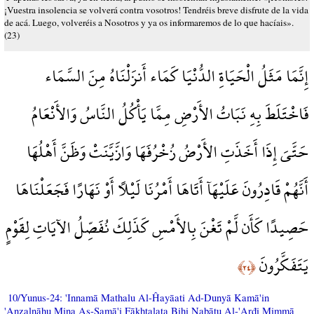
¡Vuestra insolencia se volverá contra vosotros! Tendréis breve disfrute de la vida
de acá. Luego, volveréis a Nosotros y ya os informaremos de lo que hacíais».
(23)
إِنَّمَا مَثَلُ الْحَيَاةِ الدُّنْيَا كَمَاء أَنزَلْنَاهُ مِنَ السَّمَاء
فَاخْتَلَطَ بِهِ نَبَاتُ الأَرْضِ مِمَّا يَأْكُلُ النَّاسُ وَالأَنْعَامُ
حَتَّىَ إِذَا أَخَذَتِ الأَرْضُ زُخْرُفَهَا وَازَّيَّنَتْ وَظَنَّ أَهْلُهَا
أَنَّهُمْ قَادِرُونَ عَلَيْهَآ أَتَاهَا أَمْرُنَا لَيْلاً أَوْ نَهَارًا فَجَعَلْنَاهَا
حَصِيدًا كَأَن لَّمْ تَغْنَ بِالأَمْسِ كَذَلِكَ نُفَصِّلُ الآيَاتِ لِقَوْمٍ
يَتَفَكَّرُونَ
﴿٢٤﴾
10/Yunus-24: 'Innamā Mathalu Al-Ĥayāati Ad-Dunyā Kamā'in
'Anzalnāhu Mina As-Samā'i Fākhtalaţa Bihi Nabātu Al-'Arđi Mimmā