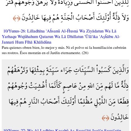
لِّلَّذِينَ أَحْسَنُواْ الْحُسْنَى وَزِيَادَةٌ وَلاَ يَرْهَقُ وُجُوهَهُمْ قَتَرٌ
وَلاَ ذِلَّةٌ أُوْلَئِكَ أَصْحَابُ الْجَنَّةِ هُمْ فِيهَا خَالِدُونَ
﴿٢٦﴾
10/Yunus-26: Lilladhīna 'Aĥsanū Al-Ĥusná Wa Ziyādatun Wa Lā
Yarhaqu Wujūhahum Qatarun Wa Lā Dhillatun 'Ūlā'ika 'Aşĥābu Al-
Jannati Hum Fīhā Khālidūna
Para quienes obren bien, lo mejor y más. Ni el polvo ni la humillación cubrirán
sus rostros. Ésos morarán en el Jardín eternamente. (26)
وَالَّذِينَ كَسَبُواْ السَّيِّئَاتِ جَزَاء سَيِّئَةٍ بِمِثْلِهَا وَتَرْهَقُهُمْ
ذِلَّةٌ مَّا لَهُم مِّنَ اللّهِ مِنْ عَاصِمٍ كَأَنَّمَا أُغْشِيَتْ وُجُوهُهُمْ
قِطَعًا مِّنَ اللَّيْلِ مُظْلِمًا أُوْلَئِكَ أَصْحَابُ النَّارِ هُمْ فِيهَا
خَالِدُونَ
﴿٢٧﴾
10/Yunus-27: Wa Al-Ladhīna Kasabū As-Sayyi'āti Jazā'u Sayyi'atin