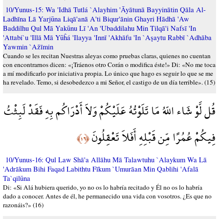
10/Yunus-15: Wa 'Idhā Tutlá `Alayhim 'Āyātunā Bayyinātin Qāla Al-
Ladhīna Lā Yarjūna Liqā'anā A'ti Biqur'ānin Ghayri Hādhā 'Aw
Baddilhu Qul Mā Yakūnu Lī 'An 'Ubaddilahu Min Tilqā'i Nafsī 'In
'Attabi`u 'Illā Mā Yūĥá 'Ilayya 'Innī 'Akhāfu 'In `Aşaytu Rabbī `Adhāba
Yawmin `Ažīmin
Cuando se les recitan Nuestras aleyas como pruebas claras, quienes no cuentan
con encontrarnos dicen: «¡Tráenos otro Corán o modifica éste!» Di: «No me toca
a mí modificarlo por iniciativa propia. Lo único que hago es seguir lo que se me
ha revelado. Temo, si desobedezco a mi Señor, el castigo de un día terrible». (15)
قُل لَّوْ شَاء اللّهُ مَا تَلَوْتُهُ عَلَيْكُمْ وَلاَ أَدْرَاكُم بِهِ فَقَدْ لَبِثْتُ
فِيكُمْ عُمُرًا مِّن قَبْلِهِ أَفَلاَ تَعْقِلُونَ
﴿١٦﴾
10/Yunus-16: Qul Law Shā'a Allāhu Mā Talawtuhu `Alaykum Wa Lā
'Adrākum Bihi Faqad Labithtu Fīkum `Umurāan Min Qablihi 'Afalā
Ta`qilūna
Di: «Si Alá hubiera querido, yo no os lo habría recitado y Él no os lo habría
dado a conocer. Antes de él, he permanecido una vida con vosotros. ¿Es que no
razonáis?» (16)