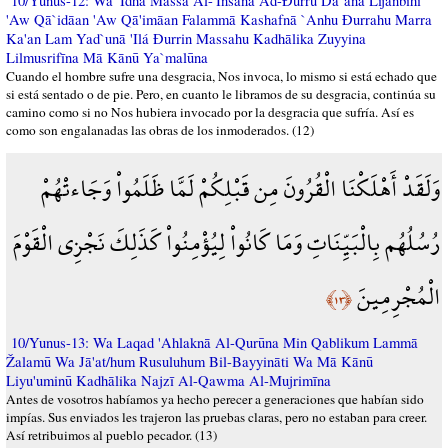
10/Yunus-12: Wa 'Idhā Massa Al-'Insāna Ađ-Đurru Da`ānā Lijanbihi
'Aw Qā`idāan 'Aw Qā'imāan Falammā Kashafnā `Anhu Đurrahu Marra
Ka'an Lam Yad`unā 'Ilá Đurrin Massahu Kadhālika Zuyyina
Lilmusrifīna Mā Kānū Ya`malūna
Cuando el hombre sufre una desgracia, Nos invoca, lo mismo si está echado que
si está sentado o de pie. Pero, en cuanto le libramos de su desgracia, continúa su
camino como si no Nos hubiera invocado por la desgracia que sufría. Así es
como son engalanadas las obras de los inmoderados. (12)
وَلَقَدْ أَهْلَكْنَا الْقُرُونَ مِن قَبْلِكُمْ لَمَّا ظَلَمُواْ وَجَاءتْهُمْ
رُسُلُهُم بِالْبَيِّنَاتِ وَمَا كَانُواْ لِيُؤْمِنُواْ كَذَلِكَ نَجْزِي الْقَوْمَ
الْمُجْرِمِينَ
﴿١٣﴾
10/Yunus-13: Wa Laqad 'Ahlaknā Al-Qurūna Min Qablikum Lammā
Žalamū Wa Jā'at/hum Rusuluhum Bil-Bayyināti Wa Mā Kānū
Liyu'uminū Kadhālika Najzī Al-Qawma Al-Mujrimīna
Antes de vosotros habíamos ya hecho perecer a generaciones que habían sido
impías. Sus enviados les trajeron las pruebas claras, pero no estaban para creer.
Así retribuimos al pueblo pecador. (13)