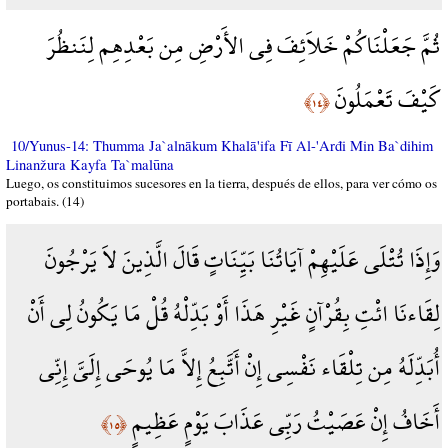
ثُمَّ جَعَلْنَاكُمْ خَلاَئِفَ فِي الأَرْضِ مِن بَعْدِهِم لِنَنظُرَ
كَيْفَ تَعْمَلُونَ
﴿١٤﴾
10/Yunus-14: Thumma Ja`alnākum Khalā'ifa Fī Al-'Arđi Min Ba`dihim
Linanžura Kayfa Ta`malūna
Luego, os constituimos sucesores en la tierra, después de ellos, para ver cómo os
portabais. (14)
وَإِذَا تُتْلَى عَلَيْهِمْ آيَاتُنَا بَيِّنَاتٍ قَالَ الَّذِينَ لاَ يَرْجُونَ
لِقَاءنَا ائْتِ بِقُرْآنٍ غَيْرِ هَذَا أَوْ بَدِّلْهُ قُلْ مَا يَكُونُ لِي أَنْ
أُبَدِّلَهُ مِن تِلْقَاء نَفْسِي إِنْ أَتَّبِعُ إِلاَّ مَا يُوحَى إِلَيَّ إِنِّي
أَخَافُ إِنْ عَصَيْتُ رَبِّي عَذَابَ يَوْمٍ عَظِيمٍ
﴿١٥﴾