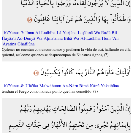
إَنَّ الَّذِينَ لاَ يَرْجُونَ لِقَاءنَا وَرَضُواْ بِالْحَياةِ الدُّنْيَا
وَاطْمَأَنُّواْ بِهَا وَالَّذِينَ هُمْ عَنْ آيَاتِنَا غَافِلُونَ
﴿٧﴾
10/Yunus-7: 'Inna Al-Ladhīna Lā Yarjūna Liqā'anā Wa Rađū Bil-
Ĥayāati Ad-Dunyā Wa Aţma'annū Bihā Wa Al-Ladhīna Hum `An
'Āyātinā Ghāfilūna
Quienes no cuentan con encontrarnos y prefieren la vida de acá, hallando en ella
quietud, así como quienes se despreocupan de Nuestros signos, (7)
أُوْلَئِكَ مَأْوَاهُمُ النُّارُ بِمَا كَانُواْ يَكْسِبُونَ
﴿٨﴾
10/Yunus-8: Ūlā'ika Ma'wāhumu An-Nāru Bimā Kānū Yaksibūna
tendrán el Fuego como morada por lo que han cometido. (8)
إِنَّ الَّذِينَ آمَنُواْ وَعَمِلُواْ الصَّالِحَاتِ يَهْدِيهِمْ رَبُّهُمْ
بِإِيمَانِهِمْ تَجْرِي مِن تَحْتِهِمُ الأَنْهَارُ فِي جَنَّاتِ النَّعِيمِ