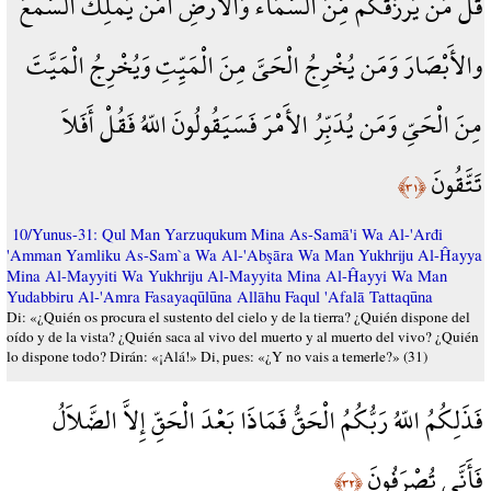
قُلْ مَن يَرْزُقُكُم مِّنَ السَّمَاء وَالأَرْضِ أَمَّن يَمْلِكُ السَّمْعَ
والأَبْصَارَ وَمَن يُخْرِجُ الْحَيَّ مِنَ الْمَيِّتِ وَيُخْرِجُ الْمَيَّتَ
مِنَ الْحَيِّ وَمَن يُدَبِّرُ الأَمْرَ فَسَيَقُولُونَ اللّهُ فَقُلْ أَفَلاَ
تَتَّقُونَ
﴿٣١﴾
10/Yunus-31: Qul Man Yarzuqukum Mina As-Samā'i Wa Al-'Arđi
'Amman Yamliku As-Sam`a Wa Al-'Abşāra Wa Man Yukhriju Al-Ĥayya
Mina Al-Mayyiti Wa Yukhriju Al-Mayyita Mina Al-Ĥayyi Wa Man
Yudabbiru Al-'Amra Fasayaqūlūna Allāhu Faqul 'Afalā Tattaqūna
Di: «¿Quién os procura el sustento del cielo y de la tierra? ¿Quién dispone del
oído y de la vista? ¿Quién saca al vivo del muerto y al muerto del vivo? ¿Quién
lo dispone todo? Dirán: «¡Alá!» Di, pues: «¿Y no vais a temerle?» (31)
فَذَلِكُمُ اللّهُ رَبُّكُمُ الْحَقُّ فَمَاذَا بَعْدَ الْحَقِّ إِلاَّ الضَّلاَلُ
فَأَنَّى تُصْرَفُونَ
﴿٣٢﴾