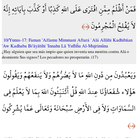
فَمَنْ أَظْلَمُ مِمَّنِ افْتَرَى عَلَى اللّهِ كَذِبًا أَوْ كَذَّبَ بِآيَاتِهِ إِنَّهُ
لاَ يُفْلِحُ الْمُجْرِمُونَ
﴿١٧﴾
10/Yunus-17: Faman 'Ažlamu Mimmani Aftará `Alá Allāhi Kadhibāan
'Aw Kadhaba Bi'āyātihi 'Innahu Lā Yufliĥu Al-Mujrimūna
¿Hay alguien que sea más impío que quien inventa una mentira contra Alá o
desmiente Sus signos? Los pecadores no prosperarán. (17)
وَيَعْبُدُونَ مِن دُونِ اللّهِ مَا لاَ يَضُرُّهُمْ وَلاَ يَنفَعُهُمْ وَيَقُولُونَ
هَؤُلاء شُفَعَاؤُنَا عِندَ اللّهِ قُلْ أَتُنَبِّئُونَ اللّهَ بِمَا لاَ يَعْلَمُ فِي
السَّمَاوَاتِ وَلاَ فِي الأَرْضِ سُبْحَانَهُ وَتَعَالَى عَمَّا يُشْرِكُونَ
﴿١٨﴾