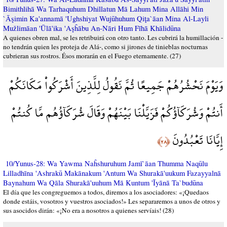
Bimithlihā Wa Tarhaquhum Dhillatun Mā Lahum Mina Allāhi Min
`Āşimin Ka'annamā 'Ughshiyat Wujūhuhum Qiţa`āan Mina Al-Layli
Mužlimāan 'Ūlā'ika 'Aşĥābu An-Nāri Hum Fīhā Khālidūna
A quienes obren mal, se les retribuirá con otro tanto. Les cubrirá la humillación -
no tendrán quien les proteja de Alá-, como si jirones de tinieblas nocturnas
cubrieran sus rostros. Ésos morarán en el Fuego eternamente. (27)
وَيَوْمَ نَحْشُرُهُمْ جَمِيعًا ثُمَّ نَقُولُ لِلَّذِينَ أَشْرَكُواْ مَكَانَكُمْ
أَنتُمْ وَشُرَكَآؤُكُمْ فَزَيَّلْنَا بَيْنَهُمْ وَقَالَ شُرَكَآؤُهُم مَّا كُنتُمْ
إِيَّانَا تَعْبُدُونَ
﴿٢٨﴾
10/Yunus-28: Wa Yawma Naĥshuruhum Jamī`āan Thumma Naqūlu
Lilladhīna 'Ashrakū Makānakum 'Antum Wa Shurakā'uukum Fazayyalnā
Baynahum Wa Qāla Shurakā'uuhum Mā Kuntum 'Īyānā Ta`budūna
El día que les congreguemos a todos, diremos a los asociadores: «¡Quedaos
donde estáis, vosotros y vuestros asociados!» Les separaremos a unos de otros y
sus asocidos dirán: «¡No era a nosotros a quienes servíais! (28)