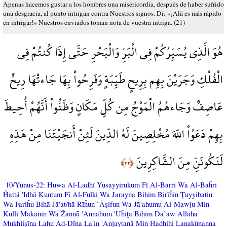
Apenas hacemos gustar a los hombres una misericordia, después de haber sufrido
una desgracia, al punto intrigan contra Nuestros signos. Di: «¡Alá es más rápido
en intrigar!» Nuestros enviados toman nota de vuestra intriga. (21)
هُوَ الَّذِي يُسَيِّرُكُمْ فِي الْبَرِّ وَالْبَحْرِ حَتَّى إِذَا كُنتُمْ فِي
الْفُلْكِ وَجَرَيْنَ بِهِم بِرِيحٍ طَيِّبَةٍ وَفَرِحُواْ بِهَا جَاءتْهَا رِيحٌ
عَاصِفٌ وَجَاءهُمُ الْمَوْجُ مِن كُلِّ مَكَانٍ وَظَنُّواْ أَنَّهُمْ أُحِيطَ
بِهِمْ دَعَوُاْ اللّهَ مُخْلِصِينَ لَهُ الدِّينَ لَئِنْ أَنجَيْتَنَا مِنْ هَذِهِ
لَنَكُونَنِّ مِنَ الشَّاكِرِينَ
﴿٢٢﴾
10/Yunus-22: Huwa Al-Ladhī Yusayyirukum Fī Al-Barri Wa Al-Baĥri
Ĥattá 'Idhā Kuntum Fī Al-Fulki Wa Jarayna Bihim Birīĥin Ţayyibatin
Wa Fariĥū Bihā Jā'at/hā Rīĥun `Āşifun Wa Jā'ahumu Al-Mawju Min
Kulli Makānin Wa Žannū 'Annahum 'Uĥīţa Bihim Da`aw Allāha
Mukhlişīna Lahu Ad-Dīna La'in 'Anjaytanā Min Hadhihi Lanakūnanna