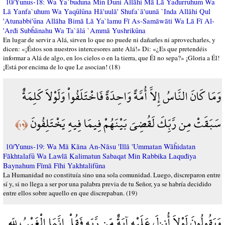
10/Yunus-18: Wa Ya`budūna Min Dūni Allāhi Mā Lā Yađurruhum Wa
Lā Yanfa`uhum Wa Yaqūlūna Hā'uulā' Shufa`ā'uunā `Inda Allāhi Qul
'Atunabbi'ūna Allāha Bimā Lā Ya`lamu Fī As-Samāwāti Wa Lā Fī Al-
'Arđi Subĥānahu Wa Ta`ālá `Ammā Yushrikūna
En lugar de servir a Alá, sirven lo que no puede ni dañarles ni aprovecharles, y
dicen: «¡Éstos son nuestros intercesores ante Alá!» Di: «¿Es que pretendéis
informar a Alá de algo, en los cielos o en la tierra, que Él no sepa?» ¡Gloria a Él!
¡Está por encima de lo que Le asocian! (18)
وَمَا كَانَ النَّاسُ إِلاَّ أُمَّةً وَاحِدَةً فَاخْتَلَفُواْ وَلَوْلاَ كَلِمَةٌ
سَبَقَتْ مِن رَّبِّكَ لَقُضِيَ بَيْنَهُمْ فِيمَا فِيهِ يَخْتَلِفُونَ
﴿١٩﴾
10/Yunus-19: Wa Mā Kāna An-Nāsu 'Illā 'Ummatan Wāĥidatan
Fākhtalafū Wa Lawlā Kalimatun Sabaqat Min Rabbika Laquđiya
Baynahum Fīmā Fīhi Yakhtalifūna
La Humanidad no constituía sino una sola comunidad. Luego, discreparon entre
sí y, si no llega a ser por una palabra previa de tu Señor, ya se habría decidido
entre ellos sobre aquello en que discrepaban. (19)
وَيَقُولُونَ لَوْلاَ أُنزِلَ عَلَيْهِ آيَةٌ مِّن رَّبِّهِ فَقُلْ إِنَّمَا الْغَيْبُ لِلّهِ