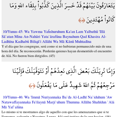
يَتَعَارَفُونَ بَيْنَهُمْ قَدْ خَسِرَ الَّذِينَ كَذَّبُواْ بِلِقَاء اللّهِ وَمَا
كَانُواْ مُهْتَدِينَ
﴿٤٥﴾
10/Yunus-45: Wa Yawma Yaĥshuruhum Ka'an Lam Yalbathū 'Illā
Sā`atan Mina An-Nahāri Yata`ārafūna Baynahum Qad Khasira Al-
Ladhīna Kadhabū Biliqā'i Allāhi Wa Mā Kānū Muhtadīna
Y el día que les congregue, será como si no hubieran permanecido más de una
hora del día. Se reconocerán. Perderán quienes hayan desmentido el encuentro
de Alá. No fueron bien dirigidos. (45)
وَإِمَّا نُرِيَنَّكَ بَعْضَ الَّذِي نَعِدُهُمْ أَوْ نَتَوَفَّيَنَّكَ فَإِلَيْنَا
مَرْجِعُهُمْ ثُمَّ اللّهُ شَهِيدٌ عَلَى مَا يَفْعَلُونَ
﴿٤٦﴾
10/Yunus-46: Wa 'Immā Nuriyannaka Ba`đa Al-Ladhī Na`iduhum 'Aw
Natawaffayannaka Fa'ilaynā Marji`uhum Thumma Allāhu Shahīdun `Alá
Mā Yaf`alūna
Lo mismo si te mostramos algo de aquello con que les amenazamos que si te
llamamos, volverán a Nosotros. Luego, Alá será testigo de lo que hacían. (46)