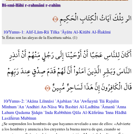
Bi-smi-llāhi r-rahmāni r-rahīm
الر تِلْكَ آيَاتُ الْكِتَابِ الْحَكِيمِ
﴿١﴾
10/Yunus-1: Alif-Lām-Rā Tilka 'Āyātu Al-Kitābi Al-Ĥakīmi
'lr. Éstas son las aleyas de la Escritura sabia. (1)
أَكَانَ لِلنَّاسِ عَجَبًا أَنْ أَوْحَيْنَا إِلَى رَجُلٍ مِّنْهُمْ أَنْ أَنذِرِ
النَّاسَ وَبَشِّرِ الَّذِينَ آمَنُواْ أَنَّ لَهُمْ قَدَمَ صِدْقٍ عِندَ رَبِّهِمْ
قَالَ الْكَافِرُونَ إِنَّ هَذَا لَسَاحِرٌ مُّبِينٌ
﴿٢﴾
10/Yunus-2: 'Akāna Lilnnāsi `Ajabāan 'An 'Awĥaynā 'Ilá Rajulin
Minhum 'An 'Andhiri An-Nāsa Wa Bashiri Al-Ladhīna 'Āmanū 'Anna
Lahum Qadama Şidqin `Inda Rabbihim Qāla Al-Kāfirūna 'Inna Hādhā
Lasāĥirun Mubīnun
¿Se sorprenden los hombres de que hayamos revelado a uno de ellos: «Advierte
a los hombres y anuncia a los creyentes la buena nueva de que, cuando se