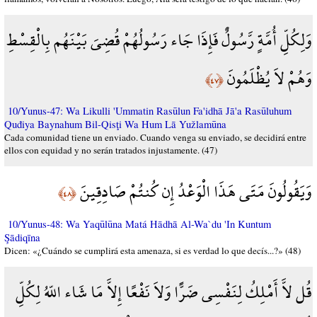
وَلِكُلِّ أُمَّةٍ رَّسُولٌ فَإِذَا جَاء رَسُولُهُمْ قُضِيَ بَيْنَهُم بِالْقِسْطِ
وَهُمْ لاَ يُظْلَمُونَ
﴿٤٧﴾
10/Yunus-47: Wa Likulli 'Ummatin Rasūlun Fa'idhā Jā'a Rasūluhum
Quđiya Baynahum Bil-Qisţi Wa Hum Lā Yužlamūna
Cada comunidad tiene un enviado. Cuando venga su enviado, se decidirá entre
ellos con equidad y no serán tratados injustamente. (47)
وَيَقُولُونَ مَتَى هَذَا الْوَعْدُ إِن كُنتُمْ صَادِقِينَ
﴿٤٨﴾
10/Yunus-48: Wa Yaqūlūna Matá Hādhā Al-Wa`du 'In Kuntum
Şādiqīna
Dicen: «¿Cuándo se cumplirá esta amenaza, si es verdad lo que decís...?» (48)
قُل لاَّ أَمْلِكُ لِنَفْسِي ضَرًّا وَلاَ نَفْعًا إِلاَّ مَا شَاء اللّهُ لِكُلِّ