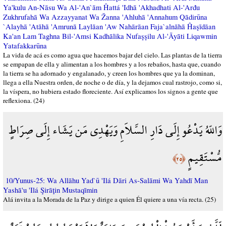
Ya'kulu An-Nāsu Wa Al-'An`ām Ĥattá 'Idhā 'Akhadhati Al-'Arđu
Zukhrufahā Wa Azzayyanat Wa Žanna 'Ahluhā 'Annahum Qādirūna
`Alayhā 'Atāhā 'Amrunā Laylāan 'Aw Nahārāan Faja`alnāhā Ĥaşīdāan
Ka'an Lam Taghna Bil-'Amsi Kadhālika Nufaşşilu Al-'Āyāti Liqawmin
Yatafakkarūna
La vida de acá es como agua que hacemos bajar del cielo. Las plantas de la tierra
se empapan de ella y alimentan a los hombres y a los rebaños, hasta que, cuando
la tierra se ha adornado y engalanado, y creen los hombres que ya la dominan,
llega a ella Nuestra orden, de noche o de día, y la dejamos cual rastrojo, como si,
la víspera, no hubiera estado floreciente. Así explicamos los signos a gente que
reflexiona. (24)
وَاللّهُ يَدْعُو إِلَى دَارِ السَّلاَمِ وَيَهْدِي مَن يَشَاء إِلَى صِرَاطٍ
مُّسْتَقِيمٍ
﴿٢٥﴾
10/Yunus-25: Wa Allāhu Yad`ū 'Ilá Dāri As-Salāmi Wa Yahdī Man
Yashā'u 'Ilá Şirāţin Mustaqīmin
Alá invita a la Morada de la Paz y dirige a quien Él quiere a una vía recta. (25)