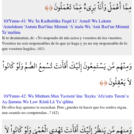
مِمَّا أَعْمَلُ وَأَنَاْ بَرِيءٌ مِّمَّا تَعْمَلُونَ
﴿٤١﴾
10/Yunus-41: Wa 'In Kadhabūka Faqul Lī `Amalī Wa Lakum
`Amalukum 'Antum Barī'ūna Mimmā 'A`malu Wa 'Anā Barī'un Mimmā
Ta`malūna
Si te desmienten, di: «Yo respondo de mis actos y vosotros de los vuestros.
Vosotros no sois responsables de lo que yo haga y yo no soy responsable de lo
que vosotros hagáis». (41)
وَمِنْهُم مَّن يَسْتَمِعُونَ إِلَيْكَ أَفَأَنتَ تُسْمِعُ الصُّمَّ وَلَوْ كَانُواْ
لاَ يَعْقِلُونَ
﴿٤٢﴾
10/Yunus-42: Wa Minhum Man Yastami`ūna 'Ilayka 'Afa'anta Tusmi`u
Aş-Şumma Wa Law Kānū Lā Ya`qilūna
De ellos hay quienes te escuchan. Pero ¿puedes tú hacer que los sordos oigan,
aun cuando no comprendan...? (42)
وَمِنهُم مَّن يَنظُرُ إِلَيْكَ أَفَأَنتَ تَهْدِي الْعُمْيَ وَلَوْ كَانُواْ لاَ