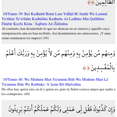
الظَّالِمِينَ
﴿٣٩﴾
10/Yunus-39: Bal Kadhabū Bimā Lam Yuĥīţū Bi`ilmihi Wa Lammā
Ya'tihim Ta'wīluhu Kadhālika Kadhaba Al-Ladhīna Min Qablihim
Fānžur Kayfa Kāna `Āqibatu Až-Žālimīna
Al contrario, han desmentido lo que no abarcan en su ciencia y aquello cuya
interpretación aún no han recibido. Así desmintieron sus antecesores. ¡Y mira
cómo terminaron los impíos! (39)
وَمِنهُم مَّن يُؤْمِنُ بِهِ وَمِنْهُم مَّن لاَّ يُؤْمِنُ بِهِ وَرَبُّكَ أَعْلَمُ
بِالْمُفْسِدِينَ
﴿٤٠﴾
10/Yunus-40: Wa Minhum Man Yu'uminu Bihi Wa Minhum Man Lā
Yu'uminu Bihi Wa Rabbuka 'A`lamu Bil-Mufsidīna
De ellos hay quien cree en él y quien no, pero tu Señor conoce mejor que nadie a
los corruptores. (40)
وَإِن كَذَّبُوكَ فَقُل لِّي عَمَلِي وَلَكُمْ عَمَلُكُمْ أَنتُمْ بَرِيئُونَ