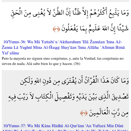
وَمَا يَتَّبِعُ أَكْثَرُهُمْ إِلاَّ ظَنًّا إَنَّ الظَّنَّ لاَ يُغْنِي مِنَ الْحَقِّ
شَيْئًا إِنَّ اللّهَ عَلَيمٌ بِمَا يَفْعَلُونَ
﴿٣٦﴾
10/Yunus-36: Wa Mā Yattabi`u 'Aktharuhum 'Illā Žannāan 'Inna Až-
Žanna Lā Yughnī Mina Al-Ĥaqqi Shay'āan 'Inna Allāha `Alīmun Bimā
Yaf`alūna
Pero la mayoría no siguen sino conjeturas, y, ante la Verdad, las conjeturas no
sirven de nada. Alá sabe bien lo que y hacen. (36)
وَمَا كَانَ هَذَا الْقُرْآنُ أَن يُفْتَرَى مِن دُونِ اللّهِ وَلَكِن
تَصْدِيقَ الَّذِي بَيْنَ يَدَيْهِ وَتَفْصِيلَ الْكِتَابِ لاَ رَيْبَ فِيهِ
مِن رَّبِّ الْعَالَمِينَ
﴿٣٧﴾
10/Yunus-37: Wa Mā Kāna Hādhā Al-Qur'ānu 'An Yuftará Min Dūni