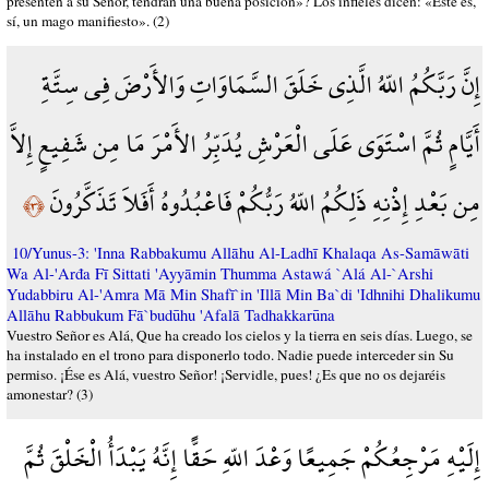
presenten a su Señor, tendrán una buena posición»? Los infieles dicen: «Éste es,
sí, un mago manifiesto». (2)
إِنَّ رَبَّكُمُ اللّهُ الَّذِي خَلَقَ السَّمَاوَاتِ وَالأَرْضَ فِي سِتَّةِ
أَيَّامٍ ثُمَّ اسْتَوَى عَلَى الْعَرْشِ يُدَبِّرُ الأَمْرَ مَا مِن شَفِيعٍ إِلاَّ
مِن بَعْدِ إِذْنِهِ ذَلِكُمُ اللّهُ رَبُّكُمْ فَاعْبُدُوهُ أَفَلاَ تَذَكَّرُونَ
﴿٣﴾
10/Yunus-3: 'Inna Rabbakumu Allāhu Al-Ladhī Khalaqa As-Samāwāti
Wa Al-'Arđa Fī Sittati 'Ayyāmin Thumma Astawá `Alá Al-`Arshi
Yudabbiru Al-'Amra Mā Min Shafī`in 'Illā Min Ba`di 'Idhnihi Dhalikumu
Allāhu Rabbukum Fā`budūhu 'Afalā Tadhakkarūna
Vuestro Señor es Alá, Que ha creado los cielos y la tierra en seis días. Luego, se
ha instalado en el trono para disponerlo todo. Nadie puede interceder sin Su
permiso. ¡Ése es Alá, vuestro Señor! ¡Servidle, pues! ¿Es que no os dejaréis
amonestar? (3)
إِلَيْهِ مَرْجِعُكُمْ جَمِيعًا وَعْدَ اللّهِ حَقًّا إِنَّهُ يَبْدَأُ الْخَلْقَ ثُمَّ