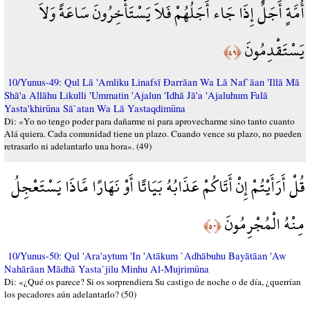
أُمَّةٍ أَجَلٌ إِذَا جَاء أَجَلُهُمْ فَلاَ يَسْتَأْخِرُونَ سَاعَةً وَلاَ
يَسْتَقْدِمُونَ
﴿٤٩﴾
10/Yunus-49: Qul Lā 'Amliku Linafsī Đarrāan Wa Lā Naf`āan 'Illā Mā
Shā'a Allāhu Likulli 'Ummatin 'Ajalun 'Idhā Jā'a 'Ajaluhum Falā
Yasta'khirūna Sā`atan Wa Lā Yastaqdimūna
Di: «Yo no tengo poder para dañarme ni para aprovecharme sino tanto cuanto
Alá quiera. Cada comunidad tiene un plazo. Cuando vence su plazo, no pueden
retrasarlo ni adelantarlo una hora». (49)
قُلْ أَرَأَيْتُمْ إِنْ أَتَاكُمْ عَذَابُهُ بَيَاتًا أَوْ نَهَارًا مَّاذَا يَسْتَعْجِلُ
مِنْهُ الْمُجْرِمُونَ
﴿٥٠﴾
10/Yunus-50: Qul 'Ara'aytum 'In 'Atākum `Adhābuhu Bayātāan 'Aw
Nahārāan Mādhā Yasta`jilu Minhu Al-Mujrimūna
Di: «¿Qué os parece? Si os sorprendiera Su castigo de noche o de día, ¿querrían
los pecadores aún adelantarlo? (50)