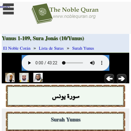
]
mbiar
Yunus 1-109, Sura Jonás (10/Yunus)
»
»
El Noble Corán
Lista de Suras
Surah Yunus
سورة يونس
Surah Yunus