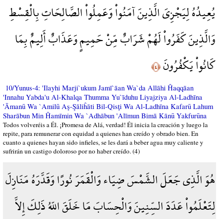
يُعِيدُهُ لِيَجْزِيَ الَّذِينَ آمَنُواْ وَعَمِلُواْ الصَّالِحَاتِ بِالْقِسْطِ
وَالَّذِينَ كَفَرُواْ لَهُمْ شَرَابٌ مِّنْ حَمِيمٍ وَعَذَابٌ أَلِيمٌ بِمَا
كَانُواْ يَكْفُرُونَ
﴿٤﴾
10/Yunus-4: 'Ilayhi Marji`ukum Jamī`āan Wa`da Allāhi Ĥaqqāan
'Innahu Yabda'u Al-Khalqa Thumma Yu`īduhu Liyajziya Al-Ladhīna
'Āmanū Wa `Amilū Aş-Şāliĥāti Bil-Qisţi Wa Al-Ladhīna Kafarū Lahum
Sharābun Min Ĥamīmin Wa `Adhābun 'Alīmun Bimā Kānū Yakfurūna
Todos volveréis a Él. ¡Promesa de Alá, verdad! Él inicia la creación y luego la
repite, para remunerar con equidad a quienes han creído y obrado bien. En
cuanto a quienes hayan sido infieles, se les dará a beber agua muy caliente y
sufrirán un castigo doloroso por no haber creído. (4)
هُوَ الَّذِي جَعَلَ الشَّمْسَ ضِيَاء وَالْقَمَرَ نُورًا وَقَدَّرَهُ مَنَازِلَ
لِتَعْلَمُواْ عَدَدَ السِّنِينَ وَالْحِسَابَ مَا خَلَقَ اللّهُ ذَلِكَ إِلاَّ