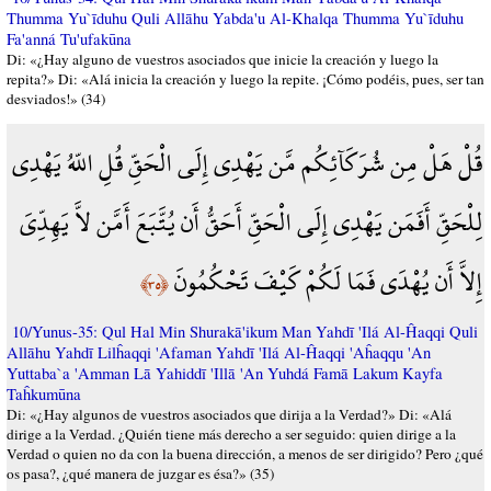
Thumma Yu`īduhu Quli Allāhu Yabda'u Al-Khalqa Thumma Yu`īduhu
Fa'anná Tu'ufakūna
Di: «¿Hay alguno de vuestros asociados que inicie la creación y luego la
repita?» Di: «Alá inicia la creación y luego la repite. ¡Cómo podéis, pues, ser tan
desviados!» (34)
قُلْ هَلْ مِن شُرَكَآئِكُم مَّن يَهْدِي إِلَى الْحَقِّ قُلِ اللّهُ يَهْدِي
لِلْحَقِّ أَفَمَن يَهْدِي إِلَى الْحَقِّ أَحَقُّ أَن يُتَّبَعَ أَمَّن لاَّ يَهِدِّيَ
إِلاَّ أَن يُهْدَى فَمَا لَكُمْ كَيْفَ تَحْكُمُونَ
﴿٣٥﴾
10/Yunus-35: Qul Hal Min Shurakā'ikum Man Yahdī 'Ilá Al-Ĥaqqi Quli
Allāhu Yahdī Lilĥaqqi 'Afaman Yahdī 'Ilá Al-Ĥaqqi 'Aĥaqqu 'An
Yuttaba`a 'Amman Lā Yahiddī 'Illā 'An Yuhdá Famā Lakum Kayfa
Taĥkumūna
Di: «¿Hay algunos de vuestros asociados que dirija a la Verdad?» Di: «Alá
dirige a la Verdad. ¿Quién tiene más derecho a ser seguido: quien dirige a la
Verdad o quien no da con la buena dirección, a menos de ser dirigido? Pero ¿qué
os pasa?, ¿qué manera de juzgar es ésa?» (35)