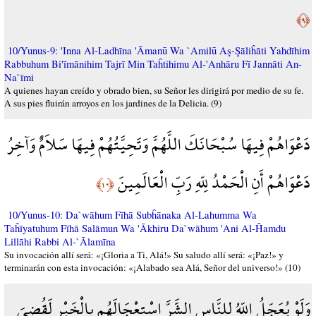
﴿٩﴾
10/Yunus-9: 'Inna Al-Ladhīna 'Āmanū Wa `Amilū Aş-Şāliĥāti Yahdīhim
Rabbuhum Bi'īmānihim Tajrī Min Taĥtihimu Al-'Anhāru Fī Jannāti An-
Na`īmi
A quienes hayan creído y obrado bien, su Señor les dirigirá por medio de su fe.
A sus pies fluirán arroyos en los jardines de la Delicia. (9)
دَعْوَاهُمْ فِيهَا سُبْحَانَكَ اللَّهُمَّ وَتَحِيَّتُهُمْ فِيهَا سَلاَمٌ وَآخِرُ
دَعْوَاهُمْ أَنِ الْحَمْدُ لِلّهِ رَبِّ الْعَالَمِينَ
﴿١٠﴾
10/Yunus-10: Da`wāhum Fīhā Subĥānaka Al-Lahumma Wa
Taĥīyatuhum Fīhā Salāmun Wa 'Ākhiru Da`wāhum 'Ani Al-Ĥamdu
Lillāhi Rabbi Al-`Ālamīna
Su invocación allí será: «¡Gloria a Ti, Alá!» Su saludo allí será: «¡Paz!» y
terminarán con esta invocación: «¡Alabado sea Alá, Señor del universo!» (10)
وَلَوْ يُعَجِّلُ اللّهُ لِلنَّاسِ الشَّرَّ اسْتِعْجَالَهُم بِالْخَيْرِ لَقُضِيَ