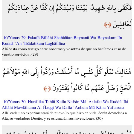
فَكَفَى بِاللّهِ شَهِيدًا بَيْنَنَا وَبَيْنَكُمْ إِن كُنَّا عَنْ عِبَادَتِكُمْ
لَغَافِلِينَ
﴿٢٩﴾
10/Yunus-29: Fakafá Billāhi Shahīdāan Baynanā Wa Baynakum 'In
Kunnā `An `Ibādatikum Laghāfilīna
Alá basta como testigo entre nosotros y vosotros de que no hacíamos caso de
vuestro servicio». (29)
هُنَالِكَ تَبْلُو كُلُّ نَفْسٍ مَّا أَسْلَفَتْ وَرُدُّواْ إِلَى اللّهِ مَوْلاَهُمُ
الْحَقِّ وَضَلَّ عَنْهُم مَّا كَانُواْ يَفْتَرُونَ
﴿٣٠﴾
10/Yunus-30: Hunālika Tablū Kullu Nafsin Mā 'Aslafat Wa Ruddū 'Ilá
Allāhi Mawlāhumu Al-Ĥaqqi Wa Đalla `Anhum Mā Kānū Yaftarūna
Allí, cada uno experimentará de nuevo lo que hizo en vida. Serán devueltos a
Alá, su verdadero Dueño, y se esfumarán sus invenciones. (30)