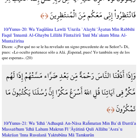
فَانْتَظِرُواْ إِنِّي مَعَكُم مِّنَ الْمُنتَظِرِينَ
﴿٢٠﴾
10/Yunus-20: Wa Yaqūlūna Lawlā 'Unzila `Alayhi 'Āyatun Min Rabbihi
Faqul 'Innamā Al-Ghaybu Lillāhi Fāntažirū 'Innī Ma`akum Mina Al-
Muntažirīna
Dicen: «¡Por qué no se le ha revelado un signo procedente de su Señor?» Di,
pues: «Lo oculto pertenece sólo a Alá. ¡Esperad, pues! Yo también soy de los
que esperan». (20)
وَإِذَا أَذَقْنَا النَّاسَ رَحْمَةً مِّن بَعْدِ ضَرَّاء مَسَّتْهُمْ إِذَا لَهُم
مَّكْرٌ فِي آيَاتِنَا قُلِ اللّهُ أَسْرَعُ مَكْرًا إِنَّ رُسُلَنَا يَكْتُبُونَ مَا
تَمْكُرُونَ
﴿٢١﴾
10/Yunus-21: Wa 'Idhā 'Adhaqnā An-Nāsa Raĥmatan Min Ba`di Đarrā'a
Massat/hum 'Idhā Lahum Makrun Fī 'Āyātinā Quli Allāhu 'Asra`u
Makrāan 'Inna Rusulanā Yaktubūna Mā Tamkurūn