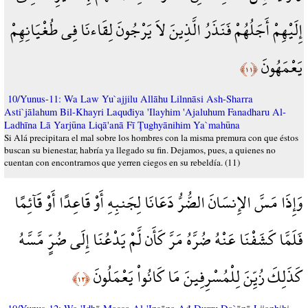
إِلَيْهِمْ أَجَلُهُمْ فَنَذَرُ الَّذِينَ لاَ يَرْجُونَ لِقَاءنَا فِي طُغْيَانِهِمْ
يَعْمَهُونَ
﴿١١﴾
10/Yunus-11: Wa Law Yu`ajjilu Allāhu Lilnnāsi Ash-Sharra
Asti`jālahum Bil-Khayri Laquđiya 'Ilayhim 'Ajaluhum Fanadharu Al-
Ladhīna Lā Yarjūna Liqā'anā Fī Ţughyānihim Ya`mahūna
Si Alá precipitara el mal sobre los hombres con la misma premura con que éstos
buscan su bienestar, habría ya llegado su fin. Dejamos, pues, a quienes no
cuentan con encontrarnos que yerren ciegos en su rebeldía. (11)
وَإِذَا مَسَّ الإِنسَانَ الضُّرُّ دَعَانَا لِجَنبِهِ أَوْ قَاعِدًا أَوْ قَآئِمًا
فَلَمَّا كَشَفْنَا عَنْهُ ضُرَّهُ مَرَّ كَأَن لَّمْ يَدْعُنَا إِلَى ضُرٍّ مَّسَّهُ
كَذَلِكَ زُيِّنَ لِلْمُسْرِفِينَ مَا كَانُواْ يَعْمَلُونَ
﴿١٢﴾