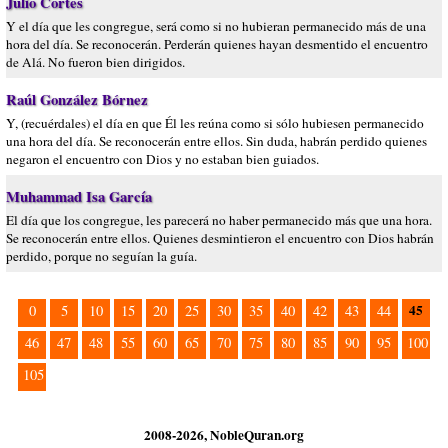
Julio Cortes
Y el día que les congregue, será como si no hubieran permanecido más de una
hora del día. Se reconocerán. Perderán quienes hayan desmentido el encuentro
de Alá. No fueron bien dirigidos.
Raúl González Bórnez
Y, (recuérdales) el día en que Él les reúna como si sólo hubiesen permanecido
una hora del día. Se reconocerán entre ellos. Sin duda, habrán perdido quienes
negaron el encuentro con Dios y no estaban bien guiados.
Muhammad Isa García
El día que los congregue, les parecerá no haber permanecido más que una hora.
Se reconocerán entre ellos. Quienes desmintieron el encuentro con Dios habrán
perdido, porque no seguían la guía.
45
0
5
10
15
20
25
30
35
40
42
43
44
46
47
48
55
60
65
70
75
80
85
90
95
100
105
2008-2026, NobleQuran.org