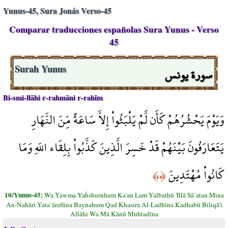
Yunus-45, Sura Jonás Verso-45
Comparar traducciones españolas Sura Yunus - Verso
45
سورة يونس
Surah Yunus
Bi-smi-llāhi r-rahmāni r-rahīm
وَيَوْمَ يَحْشُرُهُمْ كَأَن لَّمْ يَلْبَثُواْ إِلاَّ سَاعَةً مِّنَ النَّهَارِ
يَتَعَارَفُونَ بَيْنَهُمْ قَدْ خَسِرَ الَّذِينَ كَذَّبُواْ بِلِقَاء اللّهِ وَمَا
كَانُواْ مُهْتَدِينَ
﴿٤٥﴾
10/Yunus-45:
Wa Yawma Yaĥshuruhum Ka'an Lam Yalbathū 'Illā Sā`atan Mina
An-Nahāri Yata`ārafūna Baynahum Qad Khasira Al-Ladhīna Kadhabū Biliqā'i
Allāhi Wa Mā Kānū Muhtadīna