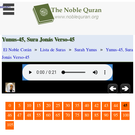
]
mbiar
Yunus-45, Sura Jonás Verso-45
»
»
»
El Noble Corán
Lista de Suras
Surah Yunus
Yunus-45, Sura
Jonás Verso-45
45
0
5
10
15
20
25
30
35
40
42
43
44
46
47
48
55
60
65
70
75
80
85
90
95
100
105