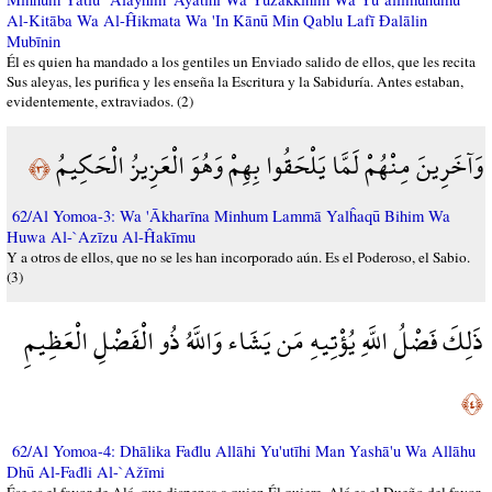
Al-Kitāba Wa Al-Ĥikmata Wa 'In Kānū Min Qablu Lafī Đalālin
Mubīnin
Él es quien ha mandado a los gentiles un Enviado salido de ellos, que les recita
Sus aleyas, les purifica y les enseña la Escritura y la Sabiduría. Antes estaban,
evidentemente, extraviados. (2)
وَآخَرِينَ مِنْهُمْ لَمَّا يَلْحَقُوا بِهِمْ وَهُوَ الْعَزِيزُ الْحَكِيمُ
﴿٣﴾
62/Al Yomoa-3: Wa 'Ākharīna Minhum Lammā Yalĥaqū Bihim Wa
Huwa Al-`Azīzu Al-Ĥakīmu
Y a otros de ellos, que no se les han incorporado aún. Es el Poderoso, el Sabio.
(3)
ذَلِكَ فَضْلُ اللَّهِ يُؤْتِيهِ مَن يَشَاء وَاللَّهُ ذُو الْفَضْلِ الْعَظِيمِ
﴿٤﴾
62/Al Yomoa-4: Dhālika Fađlu Allāhi Yu'utīhi Man Yashā'u Wa Allāhu
Dhū Al-Fađli Al-`Ažīmi