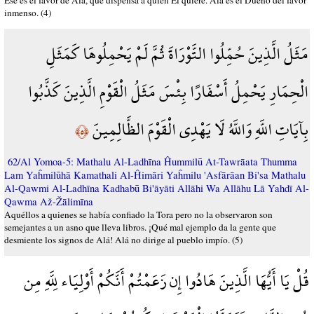
Ése es el favor de Alá, que dispensa a quien Él quiere. Alá es el Dueño del favor
inmenso. (4)
مَثَلُ الَّذِينَ حُمِّلُوا التَّوْرَاةَ ثُمَّ لَمْ يَحْمِلُوهَا كَمَثَلِ
الْحِمَارِ يَحْمِلُ أَسْفَارًا بِئْسَ مَثَلُ الْقَوْمِ الَّذِينَ كَذَّبُوا
بِآيَاتِ اللَّهِ وَاللَّهُ لَا يَهْدِي الْقَوْمَ الظَّالِمِينَ
﴿٥﴾
62/Al Yomoa-5: Mathalu Al-Ladhīna Ĥummilū At-Tawrāata Thumma
Lam Yaĥmilūhā Kamathali Al-Ĥimāri Yaĥmilu 'Asfārāan Bi'sa Mathalu
Al-Qawmi Al-Ladhīna Kadhabū Bi'āyāti Allāhi Wa Allāhu Lā Yahdī Al-
Qawma Až-Žālimīna
Aquéllos a quienes se había confiado la Tora pero no la observaron son
semejantes a un asno que lleva libros. ¡Qué mal ejemplo da la gente que
desmiente los signos de Alá! Alá no dirige al pueblo impío. (5)
قُلْ يَا أَيُّهَا الَّذِينَ هَادُوا إِن زَعَمْتُمْ أَنَّكُمْ أَوْلِيَاء لِلَّهِ مِن