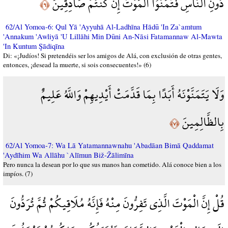
دُونِ النَّاسِ فَتَمَنَّوُا الْمَوْتَ إِن كُنتُمْ صَادِقِينَ
﴿٦﴾
62/Al Yomoa-6: Qul Yā 'Ayyuhā Al-Ladhīna Hādū 'In Za`amtum
'Annakum 'Awliyā 'U Lillāhi Min Dūni An-Nāsi Fatamannaw Al-Mawta
'In Kuntum Şādiqīna
Di: «¡Judíos! Si pretendéis ser los amigos de Alá, con exclusión de otras gentes,
entonces, ¡desead la muerte, si sois consecuentes!» (6)
وَلَا يَتَمَنَّوْنَهُ أَبَدًا بِمَا قَدَّمَتْ أَيْدِيهِمْ وَاللَّهُ عَلِيمٌ
بِالظَّالِمِينَ
﴿٧﴾
62/Al Yomoa-7: Wa Lā Yatamannawnahu 'Abadāan Bimā Qaddamat
'Aydīhim Wa Allāhu `Alīmun Biž-Žālimīna
Pero nunca la desean por lo que sus manos han cometido. Alá conoce bien a los
impíos. (7)
قُلْ إِنَّ الْمَوْتَ الَّذِي تَفِرُّونَ مِنْهُ فَإِنَّهُ مُلَاقِيكُمْ ثُمَّ تُرَدُّونَ