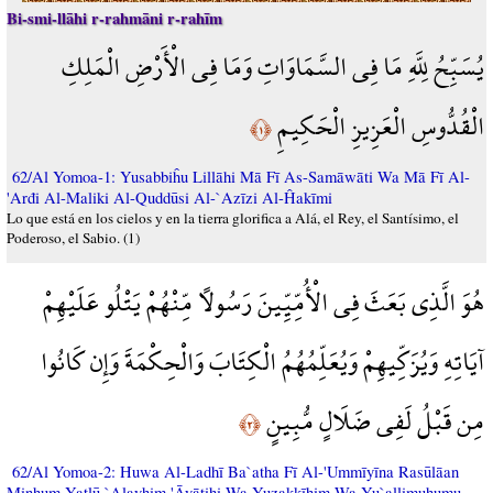
Bi-smi-llāhi r-rahmāni r-rahīm
يُسَبِّحُ لِلَّهِ مَا فِي السَّمَاوَاتِ وَمَا فِي الْأَرْضِ الْمَلِكِ
الْقُدُّوسِ الْعَزِيزِ الْحَكِيمِ
﴿١﴾
62/Al Yomoa-1: Yusabbiĥu Lillāhi Mā Fī As-Samāwāti Wa Mā Fī Al-
'Arđi Al-Maliki Al-Quddūsi Al-`Azīzi Al-Ĥakīmi
Lo que está en los cielos y en la tierra glorifica a Alá, el Rey, el Santísimo, el
Poderoso, el Sabio. (1)
هُوَ الَّذِي بَعَثَ فِي الْأُمِّيِّينَ رَسُولًا مِّنْهُمْ يَتْلُو عَلَيْهِمْ
آيَاتِهِ وَيُزَكِّيهِمْ وَيُعَلِّمُهُمُ الْكِتَابَ وَالْحِكْمَةَ وَإِن كَانُوا
مِن قَبْلُ لَفِي ضَلَالٍ مُّبِينٍ
﴿٢﴾
62/Al Yomoa-2: Huwa Al-Ladhī Ba`atha Fī Al-'Ummīyīna Rasūlāan
Minhum Yatlū `Alayhim 'Āyātihi Wa Yuzakkīhim Wa Yu`allimuhumu