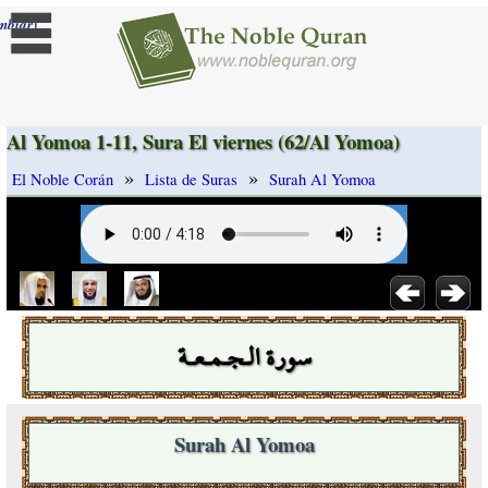
]
mbiar
Al Yomoa 1-11, Sura El viernes (62/Al Yomoa)
»
»
El Noble Corán
Lista de Suras
Surah Al Yomoa
سورة الـجـمـعـة
Surah Al Yomoa