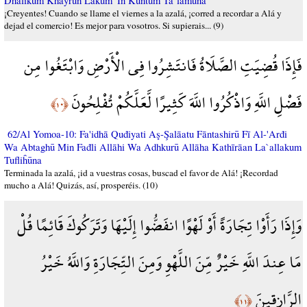
Dhālikum Khayrun Lakum 'In Kuntum Ta`lamūna
¡Creyentes! Cuando se llame el viernes a la azalá, ¡corred a recordar a Alá y
dejad el comercio! Es mejor para vosotros. Si supierais... (9)
فَإِذَا قُضِيَتِ الصَّلَاةُ فَانتَشِرُوا فِي الْأَرْضِ وَابْتَغُوا مِن
فَضْلِ اللَّهِ وَاذْكُرُوا اللَّهَ كَثِيرًا لَّعَلَّكُمْ تُفْلِحُونَ
﴿١٠﴾
62/Al Yomoa-10: Fa'idhā Quđiyati Aş-Şalāatu Fāntashirū Fī Al-'Arđi
Wa Abtaghū Min Fađli Allāhi Wa Adhkurū Allāha Kathīrāan La`allakum
Tufliĥūna
Terminada la azalá, ¡id a vuestras cosas, buscad el favor de Alá! ¡Recordad
mucho a Alá! Quizás, así, prosperéis. (10)
وَإِذَا رَأَوْا تِجَارَةً أَوْ لَهْوًا انفَضُّوا إِلَيْهَا وَتَرَكُوكَ قَائِمًا قُلْ
مَا عِندَ اللَّهِ خَيْرٌ مِّنَ اللَّهْوِ وَمِنَ التِّجَارَةِ وَاللَّهُ خَيْرُ
الرَّازِقِينَ
﴿١١﴾