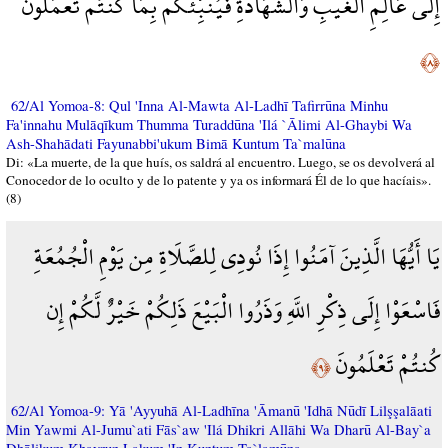
إِلَى عَالِمِ الْغَيْبِ وَالشَّهَادَةِ فَيُنَبِّئُكُم بِمَا كُنتُمْ تَعْمَلُونَ
﴿٨﴾
62/Al Yomoa-8: Qul 'Inna Al-Mawta Al-Ladhī Tafirrūna Minhu
Fa'innahu Mulāqīkum Thumma Turaddūna 'Ilá `Ālimi Al-Ghaybi Wa
Ash-Shahādati Fayunabbi'ukum Bimā Kuntum Ta`malūna
Di: «La muerte, de la que huís, os saldrá al encuentro. Luego, se os devolverá al
Conocedor de lo oculto y de lo patente y ya os informará Él de lo que hacíais».
(8)
يَا أَيُّهَا الَّذِينَ آمَنُوا إِذَا نُودِي لِلصَّلَاةِ مِن يَوْمِ الْجُمُعَةِ
فَاسْعَوْا إِلَى ذِكْرِ اللَّهِ وَذَرُوا الْبَيْعَ ذَلِكُمْ خَيْرٌ لَّكُمْ إِن
كُنتُمْ تَعْلَمُونَ
﴿٩﴾
62/Al Yomoa-9: Yā 'Ayyuhā Al-Ladhīna 'Āmanū 'Idhā Nūdī Lilşşalāati
Min Yawmi Al-Jumu`ati Fās`aw 'Ilá Dhikri Allāhi Wa Dharū Al-Bay`a