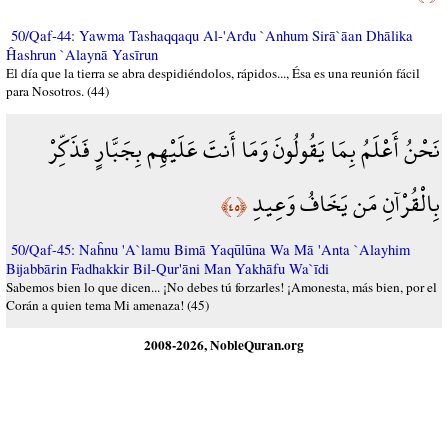
50/Qaf-44: Yawma Tashaqqaqu Al-'Arđu `Anhum Sirā`āan Dhālika
Ĥashrun `Alaynā Yasīrun
El día que la tierra se abra despidiéndolos, rápidos..., Ésa es una reunión fácil
para Nosotros. (44)
نَحْنُ أَعْلَمُ بِمَا يَقُولُونَ وَمَا أَنتَ عَلَيْهِم بِجَبَّارٍ فَذَكِّرْ
بِالْقُرْآنِ مَن يَخَافُ وَعِيدِ
﴿٤٥﴾
50/Qaf-45: Naĥnu 'A`lamu Bimā Yaqūlūna Wa Mā 'Anta `Alayhim
Bijabbārin Fadhakkir Bil-Qur'āni Man Yakhāfu Wa`īdi
Sabemos bien lo que dicen... ¡No debes tú forzarles! ¡Amonesta, más bien, por el
Corán a quien tema Mi amenaza! (45)
2008-2026, NobleQuran.org