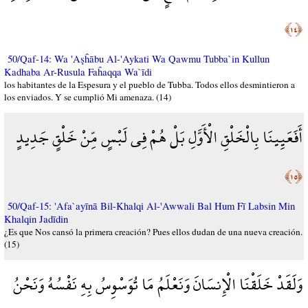
﴿١٤﴾
50/Qaf-14: Wa 'Aşĥābu Al-'Aykati Wa Qawmu Tubba`in Kullun
Kadhaba Ar-Rusula Faĥaqqa Wa`īdi
los habitantes de la Espesura y el pueblo de Tubba. Todos ellos desmintieron a
los enviados. Y se cumplió Mi amenaza. (14)
أَفَعَيِينَا بِالْخَلْقِ الْأَوَّلِ بَلْ هُمْ فِي لَبْسٍ مِّنْ خَلْقٍ جَدِيدٍ
﴿١٥﴾
50/Qaf-15: 'Afa`ayīnā Bil-Khalqi Al-'Awwali Bal Hum Fī Labsin Min
Khalqin Jadīdin
¿Es que Nos cansó la primera creación? Pues ellos dudan de una nueva creación.
(15)
وَلَقَدْ خَلَقْنَا الْإِنسَانَ وَنَعْلَمُ مَا تُوَسْوِسُ بِهِ نَفْسُهُ وَنَحْنُ