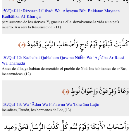
50/Qaf-11: Rizqāan Lil`ibādi Wa 'Aĥyaynā Bihi Baldatan Maytāan
Kadhālika Al-Khurūju
para sustento de los siervos. Y, gracias a ella, devolvemos la vida a un país
muerto. Así será la Resurrección. (11)
كَذَّبَتْ قَبْلَهُمْ قَوْمُ نُوحٍ وَأَصْحَابُ الرَّسِّ وَثَمُودُ
﴿١٢﴾
50/Qaf-12: Kadhabat Qablahum Qawmu Nūĥin Wa 'Aşĥābu Ar-Rassi
Wa Thamūdu
Antes de ello, ya habían desmentido el pueblo de Noé, los habitantes de ar-Ras,
los tamudeos, (12)
وَعَادٌ وَفِرْعَوْنُ وَإِخْوَانُ لُوطٍ
﴿١٣﴾
50/Qaf-13: Wa `Ādun Wa Fir`awnu Wa 'Ikhwānu Lūţin
los aditas, Faraón, los hermanos de Lot, (13)
وَأَصْحَابُ الْأَيْكَةِ وَقَوْمُ تُبَّعٍ كُلٌّ كَذَّبَ الرُّسُلَ فَحَقَّ وَعِيدِ