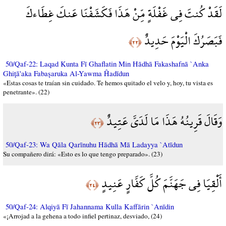
لَقَدْ كُنتَ فِي غَفْلَةٍ مِّنْ هَذَا فَكَشَفْنَا عَنكَ غِطَاءكَ
فَبَصَرُكَ الْيَوْمَ حَدِيدٌ
﴿٢٢﴾
50/Qaf-22: Laqad Kunta Fī Ghaflatin Min Hādhā Fakashafnā `Anka
Ghiţā'aka Fabaşaruka Al-Yawma Ĥadīdun
«Estas cosas te traían sin cuidado. Te hemos quitado el velo y, hoy, tu vista es
penetrante». (22)
وَقَالَ قَرِينُهُ هَذَا مَا لَدَيَّ عَتِيدٌ
﴿٢٣﴾
50/Qaf-23: Wa Qāla Qarīnuhu Hādhā Mā Ladayya `Atīdun
Su compañero dirá: «Esto es lo que tengo preparado». (23)
أَلْقِيَا فِي جَهَنَّمَ كُلَّ كَفَّارٍ عَنِيدٍ
﴿٢٤﴾
50/Qaf-24: Alqiyā Fī Jahannama Kulla Kaffārin `Anīdin
«¡Arrojad a la gehena a todo infiel pertinaz, desviado, (24)