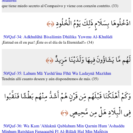
Munībin
que tiene miedo secreto al Compasivo y viene con corazón contrito. (33)
ادْخُلُوهَا بِسَلَامٍ ذَلِكَ يَوْمُ الْخُلُودِ
﴿٣٤﴾
50/Qaf-34: Adkhulūhā Bisalāmin Dhālika Yawmu Al-Khulūdi
¡Entrad en él en paz! ¡Éste es el día de la Eternidad!» (34)
لَهُم مَّا يَشَاؤُونَ فِيهَا وَلَدَيْنَا مَزِيدٌ
﴿٣٥﴾
50/Qaf-35: Lahum Mā Yashā'ūna Fīhā Wa Ladaynā Mazīdun
Tendrán allí cuanto deseen y aún dispondremos de más. (35)
وَكَمْ أَهْلَكْنَا قَبْلَهُم مِّن قَرْنٍ هُمْ أَشَدُّ مِنْهُم بَطْشًا فَنَقَّبُوا
فِي الْبِلَادِ هَلْ مِن مَّحِيصٍ
﴿٣٦﴾
50/Qaf-36: Wa Kam 'Ahlaknā Qablahum Min Qarnin Hum 'Ashaddu
Minhum Baţshāan Fanaqqabū Fī Al-Bilādi Hal Min Maĥīşin