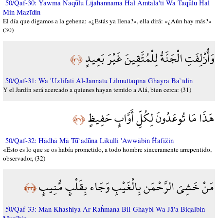
50/Qaf-30: Yawma Naqūlu Lijahannama Hal Amtala'ti Wa Taqūlu Hal
Min Mazīdin
El día que digamos a la gehena: «¿Estás ya llena?», ella dirá: «¿Aún hay más?»
(30)
وَأُزْلِفَتِ الْجَنَّةُ لِلْمُتَّقِينَ غَيْرَ بَعِيدٍ
﴿٣١﴾
50/Qaf-31: Wa 'Uzlifati Al-Jannatu Lilmuttaqīna Ghayra Ba`īdin
Y el Jardín será acercado a quienes hayan temido a Alá, bien cerca: (31)
هَذَا مَا تُوعَدُونَ لِكُلِّ أَوَّابٍ حَفِيظٍ
﴿٣٢﴾
50/Qaf-32: Hādhā Mā Tū`adūna Likulli 'Awwābin Ĥafīžin
«Esto es lo que se os había prometido, a todo hombre sinceramente arrepentido,
observador, (32)
مَنْ خَشِيَ الرَّحْمَن بِالْغَيْبِ وَجَاء بِقَلْبٍ مُّنِيبٍ
﴿٣٣﴾
50/Qaf-33: Man Khashiya Ar-Raĥmana Bil-Ghaybi Wa Jā'a Biqalbin