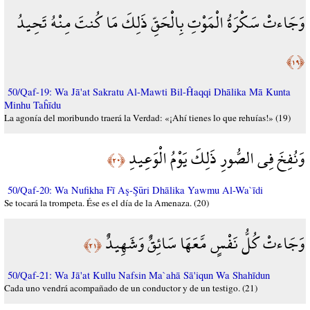
وَجَاءتْ سَكْرَةُ الْمَوْتِ بِالْحَقِّ ذَلِكَ مَا كُنتَ مِنْهُ تَحِيدُ
﴿١٩﴾
50/Qaf-19: Wa Jā'at Sakratu Al-Mawti Bil-Ĥaqqi Dhālika Mā Kunta
Minhu Taĥīdu
La agonía del moribundo traerá la Verdad: «¡Ahí tienes lo que rehuías!» (19)
وَنُفِخَ فِي الصُّورِ ذَلِكَ يَوْمُ الْوَعِيدِ
﴿٢٠﴾
50/Qaf-20: Wa Nufikha Fī Aş-Şūri Dhālika Yawmu Al-Wa`īdi
Se tocará la trompeta. Ése es el día de la Amenaza. (20)
وَجَاءتْ كُلُّ نَفْسٍ مَّعَهَا سَائِقٌ وَشَهِيدٌ
﴿٢١﴾
50/Qaf-21: Wa Jā'at Kullu Nafsin Ma`ahā Sā'iqun Wa Shahīdun
Cada uno vendrá acompañado de un conductor y de un testigo. (21)