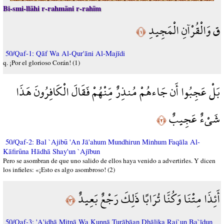
Bi-smi-llāhi r-rahmāni r-rahīm
ق وَالْقُرْآنِ الْمَجِيدِ
﴿١﴾
50/Qaf-1: Qāf Wa Al-Qur'āni Al-Majīdi
q. ¡Por el glorioso Corán! (1)
بَلْ عَجِبُوا أَن جَاءهُمْ مُنذِرٌ مِّنْهُمْ فَقَالَ الْكَافِرُونَ هَذَا
شَيْءٌ عَجِيبٌ
﴿٢﴾
50/Qaf-2: Bal `Ajibū 'An Jā'ahum Mundhirun Minhum Faqāla Al-
Kāfirūna Hādhā Shay'un `Ajībun
Pero se asombran de que uno salido de ellos haya venido a advertirles. Y dicen
los infieles: «¡Esto es algo asombroso! (2)
أَئِذَا مِتْنَا وَكُنَّا تُرَابًا ذَلِكَ رَجْعٌ بَعِيدٌ
﴿٣﴾
50/Qaf-3: 'A'idhā Mitnā Wa Kunnā Turābāan Dhālika Raj`un Ba`īdun