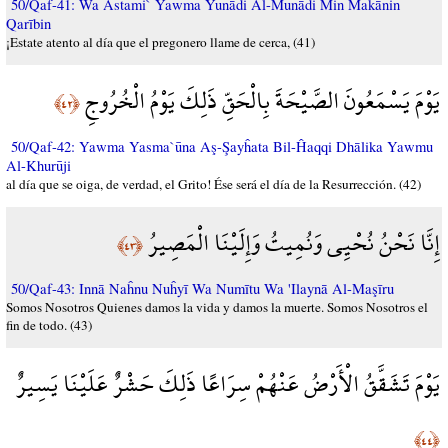
50/Qaf-41: Wa Astami` Yawma Yunādi Al-Munādi Min Makānin
Qarībin
¡Estate atento al día que el pregonero llame de cerca, (41)
يَوْمَ يَسْمَعُونَ الصَّيْحَةَ بِالْحَقِّ ذَلِكَ يَوْمُ الْخُرُوجِ
﴿٤٢﴾
50/Qaf-42: Yawma Yasma`ūna Aş-Şayĥata Bil-Ĥaqqi Dhālika Yawmu
Al-Khurūji
al día que se oiga, de verdad, el Grito! Ése será el día de la Resurrección. (42)
إِنَّا نَحْنُ نُحْيِي وَنُمِيتُ وَإِلَيْنَا الْمَصِيرُ
﴿٤٣﴾
50/Qaf-43: Innā Naĥnu Nuĥyī Wa Numītu Wa 'Ilaynā Al-Maşīru
Somos Nosotros Quienes damos la vida y damos la muerte. Somos Nosotros el
fin de todo. (43)
يَوْمَ تَشَقَّقُ الْأَرْضُ عَنْهُمْ سِرَاعًا ذَلِكَ حَشْرٌ عَلَيْنَا يَسِيرٌ
﴿٤٤﴾