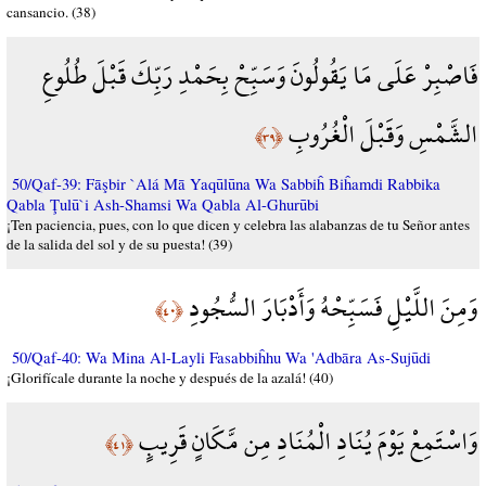
cansancio. (38)
فَاصْبِرْ عَلَى مَا يَقُولُونَ وَسَبِّحْ بِحَمْدِ رَبِّكَ قَبْلَ طُلُوعِ
الشَّمْسِ وَقَبْلَ الْغُرُوبِ
﴿٣٩﴾
50/Qaf-39: Fāşbir `Alá Mā Yaqūlūna Wa Sabbiĥ Biĥamdi Rabbika
Qabla Ţulū`i Ash-Shamsi Wa Qabla Al-Ghurūbi
¡Ten paciencia, pues, con lo que dicen y celebra las alabanzas de tu Señor antes
de la salida del sol y de su puesta! (39)
وَمِنَ اللَّيْلِ فَسَبِّحْهُ وَأَدْبَارَ السُّجُودِ
﴿٤٠﴾
50/Qaf-40: Wa Mina Al-Layli Fasabbiĥhu Wa 'Adbāra As-Sujūdi
¡Glorifícale durante la noche y después de la azalá! (40)
وَاسْتَمِعْ يَوْمَ يُنَادِ الْمُنَادِ مِن مَّكَانٍ قَرِيبٍ
﴿٤١﴾