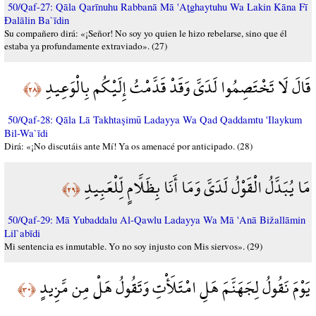
50/Qaf-27: Qāla Qarīnuhu Rabbanā Mā 'Aţghaytuhu Wa Lakin Kāna Fī
Đalālin Ba`īdin
Su compañero dirá: «¡Señor! No soy yo quien le hizo rebelarse, sino que él
estaba ya profundamente extraviado». (27)
قَالَ لَا تَخْتَصِمُوا لَدَيَّ وَقَدْ قَدَّمْتُ إِلَيْكُم بِالْوَعِيدِ
﴿٢٨﴾
50/Qaf-28: Qāla Lā Takhtaşimū Ladayya Wa Qad Qaddamtu 'Ilaykum
Bil-Wa`īdi
Dirá: «¡No discutáis ante Mí! Ya os amenacé por anticipado. (28)
مَا يُبَدَّلُ الْقَوْلُ لَدَيَّ وَمَا أَنَا بِظَلَّامٍ لِّلْعَبِيدِ
﴿٢٩﴾
50/Qaf-29: Mā Yubaddalu Al-Qawlu Ladayya Wa Mā 'Anā Bižallāmin
Lil`abīdi
Mi sentencia es inmutable. Yo no soy injusto con Mis siervos». (29)
يَوْمَ نَقُولُ لِجَهَنَّمَ هَلِ امْتَلَأْتِ وَتَقُولُ هَلْ مِن مَّزِيدٍ
﴿٣٠﴾