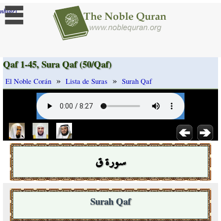
]
mbiar
Qaf 1-45, Sura Qaf (50/Qaf)
»
»
El Noble Corán
Lista de Suras
Surah Qaf
سورة ق
Surah Qaf