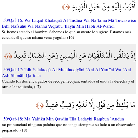
أَقْرَبُ إِلَيْهِ مِنْ حَبْلِ الْوَرِيدِ
﴿١٦﴾
50/Qaf-16: Wa Laqad Khalaqnā Al-'Insāna Wa Na`lamu Mā Tuwaswisu
Bihi Nafsuhu Wa Naĥnu 'Aqrabu 'Ilayhi Min Ĥabli Al-Warīdi
Sí, hemos creado al hombre. Sabemos lo que su mente le sugiere. Estamos más
cerca de él que su misma vena yugular. (16)
إِذْ يَتَلَقَّى الْمُتَلَقِّيَانِ عَنِ الْيَمِينِ وَعَنِ الشِّمَالِ قَعِيدٌ
﴿١٧﴾
50/Qaf-17: 'Idh Yatalaqqá Al-Mutalaqqiyāni `Ani Al-Yamīni Wa `Ani
Ash-Shimāli Qa`īdun
Cuando los dos encargados de recoger recojan, sentados el uno a la derecha y el
otro a la izquierda, (17)
مَا يَلْفِظُ مِن قَوْلٍ إِلَّا لَدَيْهِ رَقِيبٌ عَتِيدٌ
﴿١٨﴾
50/Qaf-18: Mā Yalfižu Min Qawlin 'Illā Ladayhi Raqībun `Atīdun
no pronunciará ninguna palabra que no tenga siempre a su lado a un observador
preparado. (18)