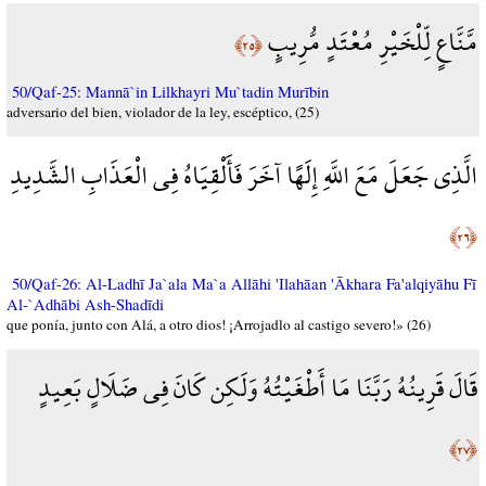
مَّنَّاعٍ لِّلْخَيْرِ مُعْتَدٍ مُّرِيبٍ
﴿٢٥﴾
50/Qaf-25: Mannā`in Lilkhayri Mu`tadin Murībin
adversario del bien, violador de la ley, escéptico, (25)
الَّذِي جَعَلَ مَعَ اللَّهِ إِلَهًا آخَرَ فَأَلْقِيَاهُ فِي الْعَذَابِ الشَّدِيدِ
﴿٢٦﴾
50/Qaf-26: Al-Ladhī Ja`ala Ma`a Allāhi 'Ilahāan 'Ākhara Fa'alqiyāhu Fī
Al-`Adhābi Ash-Shadīdi
que ponía, junto con Alá, a otro dios! ¡Arrojadlo al castigo severo!» (26)
قَالَ قَرِينُهُ رَبَّنَا مَا أَطْغَيْتُهُ وَلَكِن كَانَ فِي ضَلَالٍ بَعِيدٍ
﴿٢٧﴾