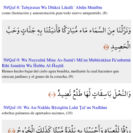
50/Qaf-8: Tabşiratan Wa Dhikrá Likulli `Abdin Munībin
como ilustración y amonestación para todo siervo arrepentido. (8)
وَنَزَّلْنَا مِنَ السَّمَاء مَاء مُّبَارَكًا فَأَنبَتْنَا بِهِ جَنَّاتٍ وَحَبَّ
الْحَصِيدِ
﴿٩﴾
50/Qaf-9: Wa Nazzalnā Mina As-Samā'i Mā'an Mubārakāan Fa'anbatnā
Bihi Jannātin Wa Ĥabba Al-Ĥaşīdi
Hemos hecho bajar del cielo agua bendita, mediante la cual hacemos que
crezcan jardines y el grano de la cosecha, (9)
وَالنَّخْلَ بَاسِقَاتٍ لَّهَا طَلْعٌ نَّضِيدٌ
﴿١٠﴾
50/Qaf-10: Wa An-Nakhla Bāsiqātin Lahā Ţal`un Nađīdun
esbeltas palmeras de apretados racimos, (10)
رِزْقًا لِّلْعِبَادِ وَأَحْيَيْنَا بِهِ بَلْدَةً مَّيْتًا كَذَلِكَ الْخُرُوجُ
﴿١١﴾