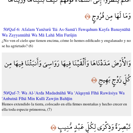
وَمَا لَهَا مِن فُرُوجٍ
﴿٦﴾
50/Qaf-6: Afalam Yanžurū 'Ilá As-Samā'i Fawqahum Kayfa Banaynāhā
Wa Zayyannāhā Wa Mā Lahā Min Furūjin
¿No ven el cielo que tienen encima, cómo lo hemos edificado y engalanado y no
se ha agrietado? (6)
وَالْأَرْضَ مَدَدْنَاهَا وَأَلْقَيْنَا فِيهَا رَوَاسِيَ وَأَنبَتْنَا فِيهَا مِن
كُلِّ زَوْجٍ بَهِيجٍ
﴿٧﴾
50/Qaf-7: Wa Al-'Arđa Madadnāhā Wa 'Alqaynā Fīhā Rawāsiya Wa
'Anbatnā Fīhā Min Kulli Zawjin Bahījin
Hemos extendido la tierra, colocado en ella firmes montañas y hecho crecer en
ella toda especie primorosa, (7)
تَبْصِرَةً وَذِكْرَى لِكُلِّ عَبْدٍ مُّنِيبٍ
﴿٨﴾