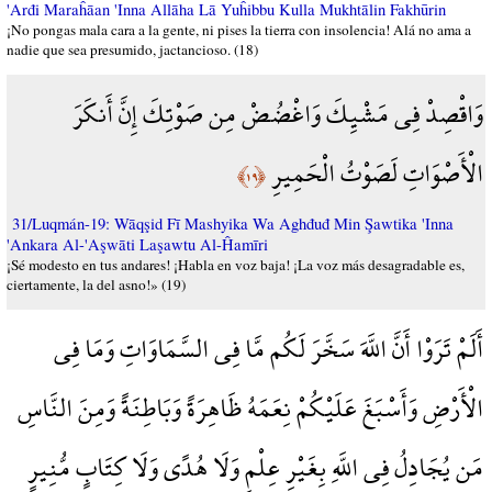
'Arđi Maraĥāan 'Inna Allāha Lā Yuĥibbu Kulla Mukhtālin Fakhūrin
¡No pongas mala cara a la gente, ni pises la tierra con insolencia! Alá no ama a
nadie que sea presumido, jactancioso. (18)
وَاقْصِدْ فِي مَشْيِكَ وَاغْضُضْ مِن صَوْتِكَ إِنَّ أَنكَرَ
الْأَصْوَاتِ لَصَوْتُ الْحَمِيرِ
﴿١٩﴾
31/Luqmán-19: Wāqşid Fī Mashyika Wa Aghđuđ Min Şawtika 'Inna
'Ankara Al-'Aşwāti Laşawtu Al-Ĥamīri
¡Sé modesto en tus andares! ¡Habla en voz baja! ¡La voz más desagradable es,
ciertamente, la del asno!» (19)
أَلَمْ تَرَوْا أَنَّ اللَّهَ سَخَّرَ لَكُم مَّا فِي السَّمَاوَاتِ وَمَا فِي
الْأَرْضِ وَأَسْبَغَ عَلَيْكُمْ نِعَمَهُ ظَاهِرَةً وَبَاطِنَةً وَمِنَ النَّاسِ
مَن يُجَادِلُ فِي اللَّهِ بِغَيْرِ عِلْمٍ وَلَا هُدًى وَلَا كِتَابٍ مُّنِيرٍ