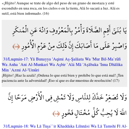
«¡Hijito! Aunque se trate de algo del peso de un grano de mostaza y esté
escondido en una roca, en los cielos o en la tierra, Alá lo sacará a luz. Alá es
sutil, está bien informado. (16)
يَا بُنَيَّ أَقِمِ الصَّلَاةَ وَأْمُرْ بِالْمَعْرُوفِ وَانْهَ عَنِ الْمُنكَرِ
وَاصْبِرْ عَلَى مَا أَصَابَكَ إِنَّ ذَلِكَ مِنْ عَزْمِ الْأُمُورِ
﴿١٧﴾
31/Luqmán-17: Yā Bunayya 'Aqimi Aş-Şalāata Wa 'Mur Bil-Ma`rūfi
Wa Anha `Ani Al-Munkari Wa Aşbir `Alá Mā 'Aşābaka 'Inna Dhālika
Min `Azmi Al-'Umūri
¡Hijito! ¡Haz la azalá! ¡Ordena lo que está bien y prohíbe lo que está mal! ¡Ten
paciencia ante la adversidad! ¡Eso sí que es dar muestras de resolución! (17)
وَلَا تُصَعِّرْ خَدَّكَ لِلنَّاسِ وَلَا تَمْشِ فِي الْأَرْضِ مَرَحًا إِنَّ
اللَّهَ لَا يُحِبُّ كُلَّ مُخْتَالٍ فَخُورٍ
﴿١٨﴾
31/Luqmán-18: Wa Lā Tuşa``ir Khaddaka Lilnnāsi Wa Lā Tamshi Fī Al-