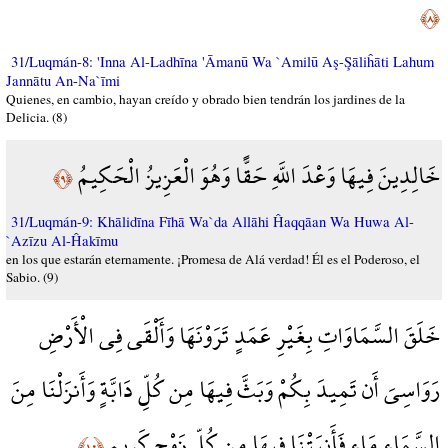
﴿٨﴾
31/Luqmán-8: 'Inna Al-Ladhīna 'Āmanū Wa `Amilū Aş-Şāliĥāti Lahum
Jannātu An-Na`īmi
Quienes, en cambio, hayan creído y obrado bien tendrán los jardines de la
Delicia. (8)
خَالِدِينَ فِيهَا وَعْدَ اللَّهِ حَقًّا وَهُوَ الْعَزِيزُ الْحَكِيمُ
﴿٩﴾
31/Luqmán-9: Khālidīna Fīhā Wa`da Allāhi Ĥaqqāan Wa Huwa Al-
`Azīzu Al-Ĥakīmu
en los que estarán eternamente. ¡Promesa de Alá verdad! Él es el Poderoso, el
Sabio. (9)
خَلَقَ السَّمَاوَاتِ بِغَيْرِ عَمَدٍ تَرَوْنَهَا وَأَلْقَى فِي الْأَرْضِ
رَوَاسِيَ أَن تَمِيدَ بِكُمْ وَبَثَّ فِيهَا مِن كُلِّ دَابَّةٍ وَأَنزَلْنَا مِنَ
السَّمَاء مَاء فَأَنبَتْنَا فِيهَا مِن كُلِّ زَوْجٍ كَرِيمٍ
﴿١٠﴾