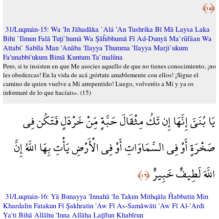
﴿١٥﴾
31/Luqmán-15: Wa 'In Jāhadāka `Alá 'An Tushrika Bī Mā Laysa Laka
Bihi `Ilmun Falā Tuţi`humā Wa Şāĥibhumā Fī Ad-Dunyā Ma`rūfāan Wa
Attabi` Sabīla Man 'Anāba 'Ilayya Thumma 'Ilayya Marji`ukum
Fa'unabbi'ukum Bimā Kuntum Ta`malūna
Pero, si te insisten en que Me asocies aquello de que no tienes conocimiento, ¡no
les obedezcas! En la vida de acá ¡pórtate amablemente con ellos! ¡Sigue el
camino de quien vuelve a Mí arrepentido! Luego, volveréis a Mí y ya os
informaré de lo que hacíais». (15)
يَا بُنَيَّ إِنَّهَا إِن تَكُ مِثْقَالَ حَبَّةٍ مِّنْ خَرْدَلٍ فَتَكُن فِي
صَخْرَةٍ أَوْ فِي السَّمَاوَاتِ أَوْ فِي الْأَرْضِ يَأْتِ بِهَا اللَّهُ إِنَّ
اللَّهَ لَطِيفٌ خَبِيرٌ
﴿١٦﴾
31/Luqmán-16: Yā Bunayya 'Innahā 'In Takun Mithqāla Ĥabbatin Min
Khardalin Fatakun Fī Şakhratin 'Aw Fī As-Samāwāti 'Aw Fī Al-'Arđi
Ya'ti Bihā Allāhu 'Inna Allāha Laţīfun Khabīrun