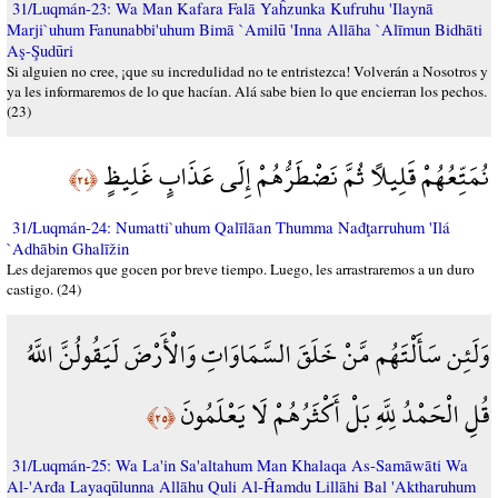
31/Luqmán-23: Wa Man Kafara Falā Yaĥzunka Kufruhu 'Ilaynā
Marji`uhum Fanunabbi'uhum Bimā `Amilū 'Inna Allāha `Alīmun Bidhāti
Aş-Şudūri
Si alguien no cree, ¡que su incredulidad no te entristezca! Volverán a Nosotros y
ya les informaremos de lo que hacían. Alá sabe bien lo que encierran los pechos.
(23)
نُمَتِّعُهُمْ قَلِيلًا ثُمَّ نَضْطَرُّهُمْ إِلَى عَذَابٍ غَلِيظٍ
﴿٢٤﴾
31/Luqmán-24: Numatti`uhum Qalīlāan Thumma Nađţarruhum 'Ilá
`Adhābin Ghalīžin
Les dejaremos que gocen por breve tiempo. Luego, les arrastraremos a un duro
castigo. (24)
وَلَئِن سَأَلْتَهُم مَّنْ خَلَقَ السَّمَاوَاتِ وَالْأَرْضَ لَيَقُولُنَّ اللَّهُ
قُلِ الْحَمْدُ لِلَّهِ بَلْ أَكْثَرُهُمْ لَا يَعْلَمُونَ
﴿٢٥﴾
31/Luqmán-25: Wa La'in Sa'altahum Man Khalaqa As-Samāwāti Wa
Al-'Arđa Layaqūlunna Allāhu Quli Al-Ĥamdu Lillāhi Bal 'Aktharuhum