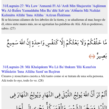
31/Luqmán-27: Wa Law 'Annamā Fī Al-'Arđi Min Shajaratin 'Aqlāmun
Wa Al-Baĥru Yamudduhu Min Ba`dihi Sab`atu 'Abĥurin Mā Nafidat
Kalimātu Allāhi 'Inna Allāha `Azīzun Ĥakīmun
Si se hicieran cálamos de los árboles de la tierra, y se añadieran al mar, luego de
él, otros siete mares más, no se agotarían las palabras de Alá. Alá es poderoso,
sabio. (27)
مَّا خَلْقُكُمْ وَلَا بَعْثُكُمْ إِلَّا كَنَفْسٍ وَاحِدَةٍ إِنَّ اللَّهَ سَمِيعٌ
بَصِيرٌ
﴿٢٨﴾
31/Luqmán-28: Mā Khalqukum Wa Lā Ba`thukum 'Illā Kanafsin
Wāĥidatin 'Inna Allāha Samī`un Başīrun
Crearos y resucitaros cuesta a Alá tanto como si se tratara de una sola persona.
Alá todo lo oye, todo lo ve. (28)
أَلَمْ تَرَ أَنَّ اللَّهَ يُولِجُ اللَّيْلَ فِي النَّهَارِ وَيُولِجُ النَّهَارَ فِي
اللَّيْلِ وَسَخَّرَ الشَّمْسَ وَالْقَمَرَ كُلٌّ يَجْرِي إِلَى أَجَلٍ