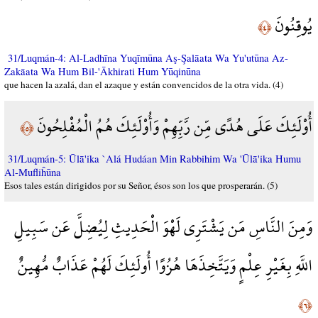
يُوقِنُونَ
﴿٤﴾
31/Luqmán-4: Al-Ladhīna Yuqīmūna Aş-Şalāata Wa Yu'utūna Az-
Zakāata Wa Hum Bil-'Ākhirati Hum Yūqinūna
que hacen la azalá, dan el azaque y están convencidos de la otra vida. (4)
أُوْلَئِكَ عَلَى هُدًى مِّن رَّبِّهِمْ وَأُوْلَئِكَ هُمُ الْمُفْلِحُونَ
﴿٥﴾
31/Luqmán-5: Ūlā'ika `Alá Hudáan Min Rabbihim Wa 'Ūlā'ika Humu
Al-Mufliĥūna
Esos tales están dirigidos por su Señor, ésos son los que prosperarán. (5)
وَمِنَ النَّاسِ مَن يَشْتَرِي لَهْوَ الْحَدِيثِ لِيُضِلَّ عَن سَبِيلِ
اللَّهِ بِغَيْرِ عِلْمٍ وَيَتَّخِذَهَا هُزُوًا أُولَئِكَ لَهُمْ عَذَابٌ مُّهِينٌ
﴿٦﴾