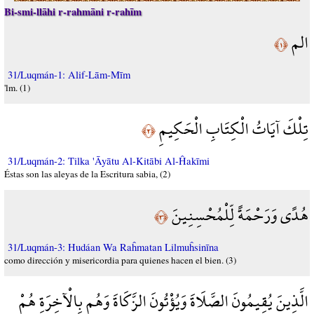
Bi-smi-llāhi r-rahmāni r-rahīm
الم
﴿١﴾
31/Luqmán-1: Alif-Lām-Mīm
'lm. (1)
تِلْكَ آيَاتُ الْكِتَابِ الْحَكِيمِ
﴿٢﴾
31/Luqmán-2: Tilka 'Āyātu Al-Kitābi Al-Ĥakīmi
Éstas son las aleyas de la Escritura sabia, (2)
هُدًى وَرَحْمَةً لِّلْمُحْسِنِينَ
﴿٣﴾
31/Luqmán-3: Hudáan Wa Raĥmatan Lilmuĥsinīna
como dirección y misericordia para quienes hacen el bien. (3)
الَّذِينَ يُقِيمُونَ الصَّلَاةَ وَيُؤْتُونَ الزَّكَاةَ وَهُم بِالْآخِرَةِ هُمْ