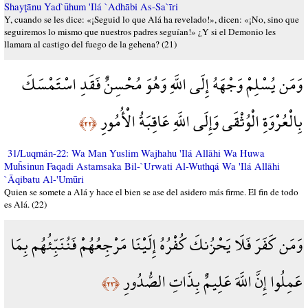
Shayţānu Yad`ūhum 'Ilá `Adhābi As-Sa`īri
Y, cuando se les dice: «¡Seguid lo que Alá ha revelado!», dicen: «¡No, sino que
seguiremos lo mismo que nuestros padres seguían!» ¿Y si el Demonio les
llamara al castigo del fuego de la gehena? (21)
وَمَن يُسْلِمْ وَجْهَهُ إِلَى اللَّهِ وَهُوَ مُحْسِنٌ فَقَدِ اسْتَمْسَكَ
بِالْعُرْوَةِ الْوُثْقَى وَإِلَى اللَّهِ عَاقِبَةُ الْأُمُورِ
﴿٢٢﴾
31/Luqmán-22: Wa Man Yuslim Wajhahu 'Ilá Allāhi Wa Huwa
Muĥsinun Faqadi Astamsaka Bil-`Urwati Al-Wuthqá Wa 'Ilá Allāhi
`Āqibatu Al-'Umūri
Quien se somete a Alá y hace el bien se ase del asidero más firme. El fin de todo
es Alá. (22)
وَمَن كَفَرَ فَلَا يَحْزُنكَ كُفْرُهُ إِلَيْنَا مَرْجِعُهُمْ فَنُنَبِّئُهُم بِمَا
عَمِلُوا إِنَّ اللَّهَ عَلِيمٌ بِذَاتِ الصُّدُورِ
﴿٢٣﴾