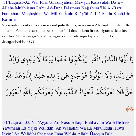
31/Luqmán-32: Wa 'Idhā Ghashiyahum Mawjun Kālžžulali Da`aw
Allāha Mukhlişīna Lahu Ad-Dīna Falammā Najjāhum 'Ilá Al-Barri
Faminhum Muqtaşidun Wa Mā Yajĥadu Bi'āyātinā 'Illā Kullu Khattārin
Kafūrin
Y, cuando las olas les cubren cual pabellones, invocan a Alá rindiéndole culto
sincero. Pero, en cuanto les salva, llevándolos a tierra firme, algunos de ellos
vacilan. Nadie niega Nuestros signos sino todo aquél que es pérfido,
desagradecido. (32)
يَا أَيُّهَا النَّاسُ اتَّقُوا رَبَّكُمْ وَاخْشَوْا يَوْمًا لَّا يَجْزِي وَالِدٌ
عَن وَلَدِهِ وَلَا مَوْلُودٌ هُوَ جَازٍ عَن وَالِدِهِ شَيْئًا إِنَّ وَعْدَ اللَّهِ
حَقٌّ فَلَا تَغُرَّنَّكُمُ الْحَيَاةُ الدُّنْيَا وَلَا يَغُرَّنَّكُم بِاللَّهِ الْغَرُورُ
﴿٣٣﴾
31/Luqmán-33: Yā 'Ayyuhā An-Nāsu Attaqū Rabbakum Wa Akhshaw
Yawmāan Lā Yajzī Walidun `An Waladihi Wa Lā Mawlūdun Huwa
Jāzin `An Walidihi Shay'āan 'Inna Wa`da Allāhi Ĥaqqun Falā