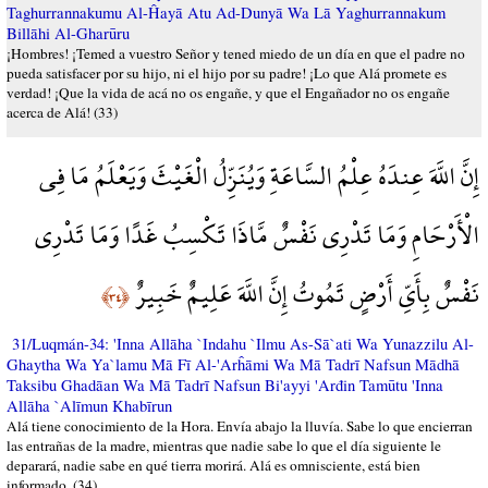
Taghurrannakumu Al-Ĥayā Atu Ad-Dunyā Wa Lā Yaghurrannakum
Billāhi Al-Gharūru
¡Hombres! ¡Temed a vuestro Señor y tened miedo de un día en que el padre no
pueda satisfacer por su hijo, ni el hijo por su padre! ¡Lo que Alá promete es
verdad! ¡Que la vida de acá no os engañe, y que el Engañador no os engañe
acerca de Alá! (33)
إِنَّ اللَّهَ عِندَهُ عِلْمُ السَّاعَةِ وَيُنَزِّلُ الْغَيْثَ وَيَعْلَمُ مَا فِي
الْأَرْحَامِ وَمَا تَدْرِي نَفْسٌ مَّاذَا تَكْسِبُ غَدًا وَمَا تَدْرِي
نَفْسٌ بِأَيِّ أَرْضٍ تَمُوتُ إِنَّ اللَّهَ عَلِيمٌ خَبِيرٌ
﴿٣٤﴾
31/Luqmán-34: 'Inna Allāha `Indahu `Ilmu As-Sā`ati Wa Yunazzilu Al-
Ghaytha Wa Ya`lamu Mā Fī Al-'Arĥāmi Wa Mā Tadrī Nafsun Mādhā
Taksibu Ghadāan Wa Mā Tadrī Nafsun Bi'ayyi 'Arđin Tamūtu 'Inna
Allāha `Alīmun Khabīrun
Alá tiene conocimiento de la Hora. Envía abajo la lluvía. Sabe lo que encierran
las entrañas de la madre, mientras que nadie sabe lo que el día siguiente le
deparará, nadie sabe en qué tierra morirá. Alá es omnisciente, está bien
informado. (34)