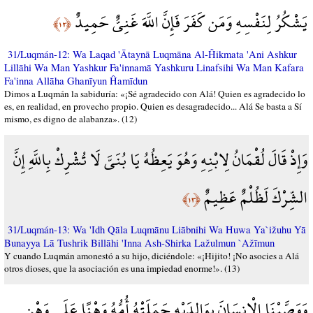
يَشْكُرُ لِنَفْسِهِ وَمَن كَفَرَ فَإِنَّ اللَّهَ غَنِيٌّ حَمِيدٌ
﴿١٢﴾
31/Luqmán-12: Wa Laqad 'Ātaynā Luqmāna Al-Ĥikmata 'Ani Ashkur
Lillāhi Wa Man Yashkur Fa'innamā Yashkuru Linafsihi Wa Man Kafara
Fa'inna Allāha Ghanīyun Ĥamīdun
Dimos a Luqmán la sabiduría: «¡Sé agradecido con Alá! Quien es agradecido lo
es, en realidad, en provecho propio. Quien es desagradecido... Alá Se basta a Sí
mismo, es digno de alabanza». (12)
وَإِذْ قَالَ لُقْمَانُ لِابْنِهِ وَهُوَ يَعِظُهُ يَا بُنَيَّ لَا تُشْرِكْ بِاللَّهِ إِنَّ
الشِّرْكَ لَظُلْمٌ عَظِيمٌ
﴿١٣﴾
31/Luqmán-13: Wa 'Idh Qāla Luqmānu Liābnihi Wa Huwa Ya`ižuhu Yā
Bunayya Lā Tushrik Billāhi 'Inna Ash-Shirka Lažulmun `Ažīmun
Y cuando Luqmán amonestó a su hijo, diciéndole: «¡Hijito! ¡No asocies a Alá
otros dioses, que la asociación es una impiedad enorme!». (13)
وَوَصَّيْنَا الْإِنسَانَ بِوَالِدَيْهِ حَمَلَتْهُ أُمُّهُ وَهْنًا عَلَى وَهْنٍ