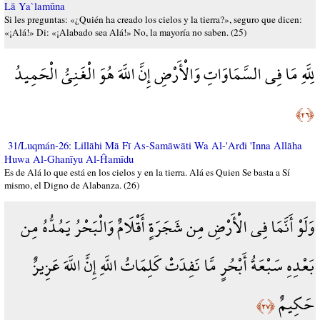
Lā Ya`lamūna
Si les preguntas: «¿Quién ha creado los cielos y la tierra?», seguro que dicen:
«¡Alá!» Di: «¡Alabado sea Alá!» No, la mayoría no saben. (25)
لِلَّهِ مَا فِي السَّمَاوَاتِ وَالْأَرْضِ إِنَّ اللَّهَ هُوَ الْغَنِيُّ الْحَمِيدُ
﴿٢٦﴾
31/Luqmán-26: Lillāhi Mā Fī As-Samāwāti Wa Al-'Arđi 'Inna Allāha
Huwa Al-Ghanīyu Al-Ĥamīdu
Es de Alá lo que está en los cielos y en la tierra. Alá es Quien Se basta a Sí
mismo, el Digno de Alabanza. (26)
وَلَوْ أَنَّمَا فِي الْأَرْضِ مِن شَجَرَةٍ أَقْلَامٌ وَالْبَحْرُ يَمُدُّهُ مِن
بَعْدِهِ سَبْعَةُ أَبْحُرٍ مَّا نَفِدَتْ كَلِمَاتُ اللَّهِ إِنَّ اللَّهَ عَزِيزٌ
حَكِيمٌ
﴿٢٧﴾