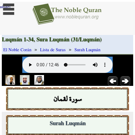
]
mbiar
Luqmán 1-34, Sura Luqmán (31/Luqmán)
»
»
El Noble Corán
Lista de Suras
Surah Luqmán
سورة لقمان
Surah Luqmán