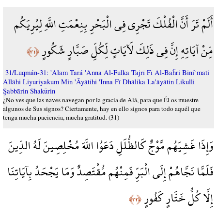
أَلَمْ تَرَ أَنَّ الْفُلْكَ تَجْرِي فِي الْبَحْرِ بِنِعْمَتِ اللَّهِ لِيُرِيَكُم
مِّنْ آيَاتِهِ إِنَّ فِي ذَلِكَ لَآيَاتٍ لِّكُلِّ صَبَّارٍ شَكُورٍ
﴿٣١﴾
31/Luqmán-31: 'Alam Tará 'Anna Al-Fulka Tajrī Fī Al-Baĥri Bini`mati
Allāhi Liyuriyakum Min 'Āyātihi 'Inna Fī Dhālika La'āyātin Likulli
Şabbārin Shakūrin
¿No ves que las naves navegan por la gracia de Alá, para que Él os muestre
algunos de Sus signos? Ciertamente, hay en ello signos para todo aquél que
tenga mucha paciencia, mucha gratitud. (31)
وَإِذَا غَشِيَهُم مَّوْجٌ كَالظُّلَلِ دَعَوُا اللَّهَ مُخْلِصِينَ لَهُ الدِّينَ
فَلَمَّا نَجَّاهُمْ إِلَى الْبَرِّ فَمِنْهُم مُّقْتَصِدٌ وَمَا يَجْحَدُ بِآيَاتِنَا
إِلَّا كُلُّ خَتَّارٍ كَفُورٍ
﴿٣٢﴾