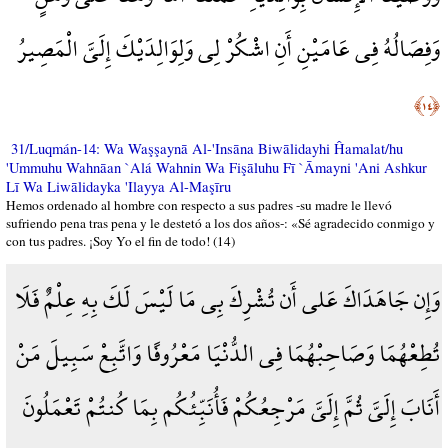
وَفِصَالُهُ فِي عَامَيْنِ أَنِ اشْكُرْ لِي وَلِوَالِدَيْكَ إِلَيَّ الْمَصِيرُ
﴿١٤﴾
31/Luqmán-14: Wa Waşşaynā Al-'Insāna Biwālidayhi Ĥamalat/hu
'Ummuhu Wahnāan `Alá Wahnin Wa Fişāluhu Fī `Āmayni 'Ani Ashkur
Lī Wa Liwālidayka 'Ilayya Al-Maşīru
Hemos ordenado al hombre con respecto a sus padres -su madre le llevó
sufriendo pena tras pena y le destetó a los dos años-: «Sé agradecido conmigo y
con tus padres. ¡Soy Yo el fin de todo! (14)
وَإِن جَاهَدَاكَ عَلى أَن تُشْرِكَ بِي مَا لَيْسَ لَكَ بِهِ عِلْمٌ فَلَا
تُطِعْهُمَا وَصَاحِبْهُمَا فِي الدُّنْيَا مَعْرُوفًا وَاتَّبِعْ سَبِيلَ مَنْ
أَنَابَ إِلَيَّ ثُمَّ إِلَيَّ مَرْجِعُكُمْ فَأُنَبِّئُكُم بِمَا كُنتُمْ تَعْمَلُونَ