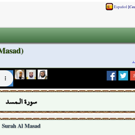
[
Español
Ca
 Masad)
د
سورة الـمسد
Surah Al Masad