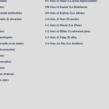
ranía)
107-Sura Al Maun (La ayuda imprescindible)
amo)
108-Sura Al Kauzar (La abundancia)
erdad indefectible)
109-Sura Al Kafirun (Los infieles)
rados de elevación)
110-Sura Al Nasr (El auxilio)
111-Sura Al Masad (Las fibras)
ios)
112-Sura Al Ikhlas (La adoracion pura)
arrebujado)
113-Sura Al Falaq (El alba)
nvuelto en un manto)
114-Sura An Nás (Los hombres)
esurrección)
bre)
 enviados)
cia)
ue arrancan)
s cejas)