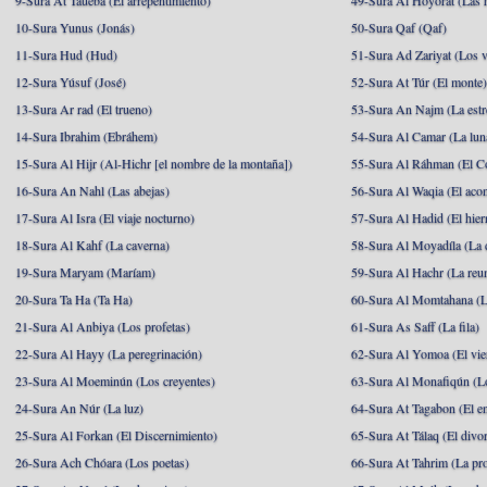
9-Sura At Taueba (El arrepentimiento)
49-Sura Al Hoyorat (Las h
10-Sura Yunus (Jonás)
50-Sura Qaf (Qaf)
11-Sura Hud (Hud)
51-Sura Ad Zariyat (Los v
12-Sura Yúsuf (José)
52-Sura At Túr (El monte
13-Sura Ar rad (El trueno)
53-Sura An Najm (La estre
14-Sura Ibrahim (Ebráhem)
54-Sura Al Camar (La lun
15-Sura Al Hijr (Al-Hichr [el nombre de la montaña])
55-Sura Al Ráhman (El C
16-Sura An Nahl (Las abejas)
56-Sura Al Waqia (El acon
17-Sura Al Isra (El viaje nocturno)
57-Sura Al Hadid (El hier
18-Sura Al Kahf (La caverna)
58-Sura Al Moyadíla (La 
19-Sura Maryam (Maríam)
59-Sura Al Hachr (La reu
20-Sura Ta Ha (Ta Ha)
60-Sura Al Momtahana (L
21-Sura Al Anbiya (Los profetas)
61-Sura As Saff (La fila)
22-Sura Al Hayy (La peregrinación)
62-Sura Al Yomoa (El vie
23-Sura Al Moeminún (Los creyentes)
63-Sura Al Monafiqún (Lo
24-Sura An Núr (La luz)
64-Sura At Tagabon (El e
25-Sura Al Forkan (El Discernimiento)
65-Sura At Tálaq (El divor
26-Sura Ach Chóara (Los poetas)
66-Sura At Tahrim (La pro