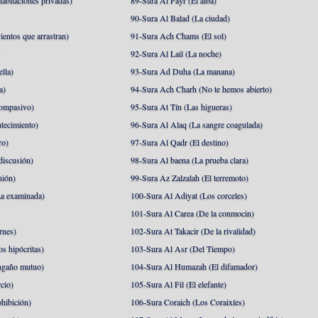
abitaciones privadas)
89-Sura Al Fayr (El alba)
90-Sura Al Balad (La ciudad)
ientos que arrastran)
91-Sura Ach Chams (El sol)
)
92-Sura Al Lail (La noche)
lla)
93-Sura Ad Duha (La manana)
a)
94-Sura Ach Charh (No te hemos abierto)
ompasivo)
95-Sura At Tín (Las higueras)
tecimiento)
96-Sura Al Alaq (La sangre coagulada)
ro)
97-Sura Al Qadr (El destino)
discusión)
98-Sura Al baena (La prueba clara)
nión)
99-Sura Az Zalzalah (El terremoto)
a examinada)
100-Sura Al Adiyat (Los corceles)
101-Sura Al Carea (De la conmocin)
rnes)
102-Sura At Takacir (De la rivalidad)
s hipócritas)
103-Sura Al Asr (Del Tiempo)
ngaño mutuo)
104-Sura Al Humazah (El difamador)
cio)
105-Sura Al Fil (El elefante)
hibición)
106-Sura Coraich (Los Coraixíes)