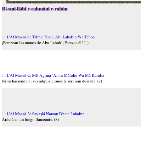
Bi-smi-llāhi r-rahmāni r-rahīm
111/Al Masad-1: Tabbat Yadā 'Abī Lahabin Wa Tabba
¡Perezcan las manos de Abu Lahab! ¡Perezca él! (1)
111/Al Masad-2: Mā 'Aghná `Anhu Māluhu Wa Mā Kasaba
Ni su hacienda ni sus adquisiciones le servirán de nada. (2)
111/Al Masad-3: Sayaşlá Nārāan Dhāta Lahabin
Arderá en un fuego llameante, (3)