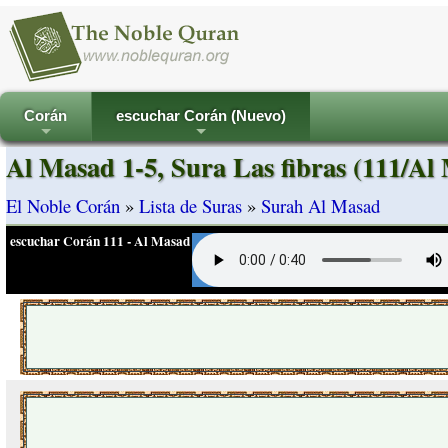
Corán
escuchar Corán (Nuevo)
+
+
Al Masad 1-5, Sura Las fibras (111/Al
El Noble Corán
»
Lista de Suras
»
Surah Al Masad
escuchar Corán 111 - Al Masad