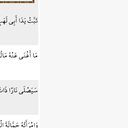
تَبَّتْ يَدَا أَبِي لَهَ
مَا أَغْنَى عَنْهُ مَال
سَيَصْلَى نَارًا ذَات
وَامْرَأَتُهُ حَمَّالَةَ 