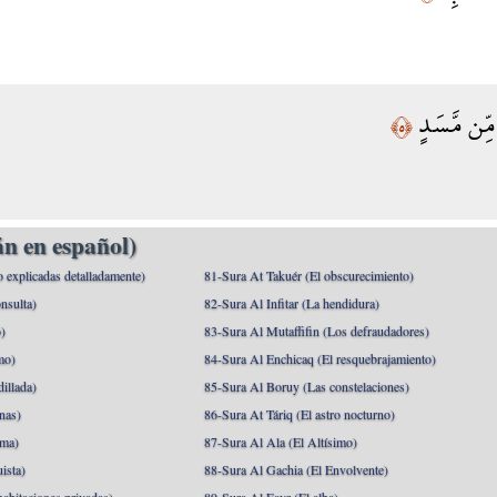
ِّن مَّسَدٍ
﴿٥﴾
n en español)
o explicadas detalladamente)
81-Sura At Takuér (El obscurecimiento)
nsulta)
82-Sura Al Infitar (La hendidura)
o)
83-Sura Al Mutaffifin (Los defraudadores)
mo)
84-Sura Al Enchicaq (El resquebrajamiento)
illada)
85-Sura Al Boruy (Las constelaciones)
nas)
86-Sura At Táriq (El astro nocturno)
ma)
87-Sura Al Ala (El Altísimo)
ista)
88-Sura Al Gachia (El Envolvente)