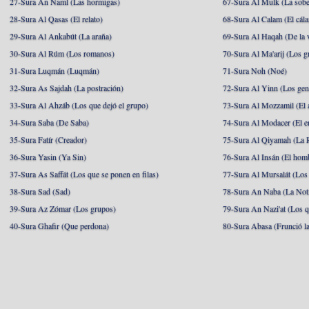
27-Sura An Naml (Las hormigas)
67-Sura Al Mulk (La sobe
28-Sura Al Qasas (El relato)
68-Sura Al Calam (El cál
29-Sura Al Ankabút (La araña)
69-Sura Al Haqah (De la v
30-Sura Al Rúm (Los romanos)
70-Sura Al Ma'arij (Los g
31-Sura Luqmán (Luqmán)
71-Sura Noh (Noé)
32-Sura As Sajdah (La postración)
72-Sura Al Yinn (Los gen
33-Sura Al Ahzáb (Los que dejó el grupo)
73-Sura Al Mozzamil (El 
34-Sura Saba (De Saba)
74-Sura Al Modacer (El e
35-Sura Fatír (Creador)
75-Sura Al Qiyamah (La R
36-Sura Yasin (Ya Sin)
76-Sura Al Insán (El hom
37-Sura As Saffát (Los que se ponen en filas)
77-Sura Al Mursalát (Los
38-Sura Sad (Sad)
78-Sura An Naba (La Noti
39-Sura Az Zómar (Los grupos)
79-Sura An Nazi'at (Los q
40-Sura Ghafir (Que perdona)
80-Sura Abasa (Frunció la