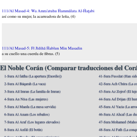
111/Al Masad-4: Wa Amra'atuhu Ĥammālata Al-Ĥaţabi
así como su mujer, la acarreadora de leña, (4)
111/Al Masad-5: Fī Jīdihā Ĥablun Min Masadin
a su cuello una cuerda de fibras. (5)
El Noble Corán (Comparar traducciones del Corá
1-Sura Al fatíha (La apertura [Exordio])
41-Sura Fussilat (Han sid
2-Sura Al Báqarah (La vaca)
42-Sura Ach Chúra (La co
3-Sura Alí Imran (La familia de Imran)
43-Sura Az Zojrof (El luj
4-Sura An Nísa (Las mujeres)
44-Sura Ad Dójan (El hu
5-Sura Al Maeda (La mesa servida)
45-Sura Al Yacia (La arrod
6-Sura Al Anam (Los rebaños)
46-Sura Al Ahcaf (Las du
7-Sura Al Araf (Los lugares elevados)
47-Sura Mohamed (Maho
8-Sura Al Anfál (El botín)
48-Sura Al Fath (La conqu