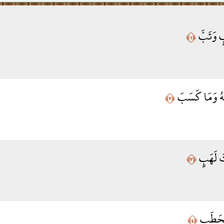
بٍ وَتَبَّ
﴿١﴾
ُهُ وَمَا كَسَبَ
﴿٢﴾
َ لَهَبٍ
﴿٣﴾
الْحَطَبِ
﴿٤﴾