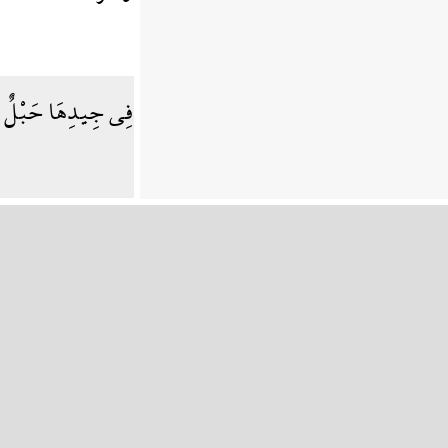
فِي جِيدِهَا حَبْلٌ م