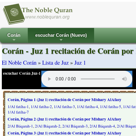
Corán
escuchar Corán (Nuevo)
+
+
Corán - Juz 1 recitación de Corán por
El Noble Corán
»
Lista de Juz
»
Juz 1
escuchar Corán Juz-1
Corán, Página 1 (Juz 1) recitación de Corán por Mishary AlAfasy
1/Al fatíha-1
,
1/Al fatíha-2
,
1/Al fatíha-3
,
1/Al fatíha-4
,
1/Al fatíha-5
,
1/Al fa
1/Al fatíha-7
Corán, Página 2 (Juz 1) recitación de Corán por Mishary AlAfasy
2/Al Báqarah-1
,
2/Al Báqarah-2
,
2/Al Báqarah-3
,
2/Al Báqarah-4
,
2/Al Báqar
Corán, Página 3 (Juz 1) recitación de Corán por Mishary AlAfasy