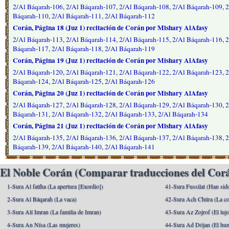
2/Al Báqarah-106
,
2/Al Báqarah-107
,
2/Al Báqarah-108
,
2/Al Báqarah-109
,
2
Báqarah-110
,
2/Al Báqarah-111
,
2/Al Báqarah-112
Corán, Página 18 (Juz 1) recitación de Corán por Mishary AlAfasy
2/Al Báqarah-113
,
2/Al Báqarah-114
,
2/Al Báqarah-115
,
2/Al Báqarah-116
,
2
Báqarah-117
,
2/Al Báqarah-118
,
2/Al Báqarah-119
Corán, Página 19 (Juz 1) recitación de Corán por Mishary AlAfasy
2/Al Báqarah-120
,
2/Al Báqarah-121
,
2/Al Báqarah-122
,
2/Al Báqarah-123
,
2
Báqarah-124
,
2/Al Báqarah-125
,
2/Al Báqarah-126
Corán, Página 20 (Juz 1) recitación de Corán por Mishary AlAfasy
2/Al Báqarah-127
,
2/Al Báqarah-128
,
2/Al Báqarah-129
,
2/Al Báqarah-130
,
2
Báqarah-131
,
2/Al Báqarah-132
,
2/Al Báqarah-133
,
2/Al Báqarah-134
Corán, Página 21 (Juz 1) recitación de Corán por Mishary AlAfasy
2/Al Báqarah-135
,
2/Al Báqarah-136
,
2/Al Báqarah-137
,
2/Al Báqarah-138
,
2
Báqarah-139
,
2/Al Báqarah-140
,
2/Al Báqarah-141
El Noble Corán (Comparar traducciones del Corá
1-Sura Al fatíha (La apertura [Exordio])
41-Sura Fussilat (Han sid
2-Sura Al Báqarah (La vaca)
42-Sura Ach Chúra (La co
3-Sura Alí Imran (La familia de Imran)
43-Sura Az Zojrof (El luj
4-Sura An Nísa (Las mujeres)
44-Sura Ad Dójan (El hu