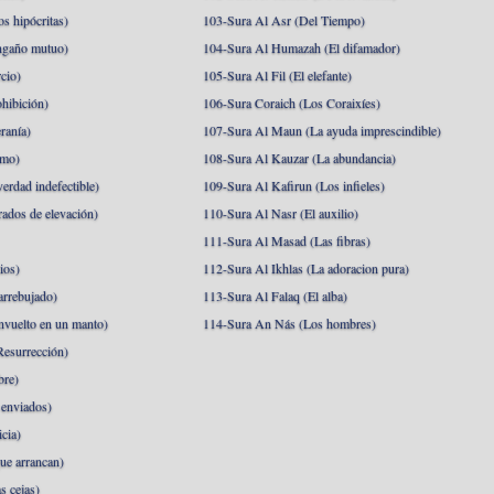
s hipócritas)
103-Sura Al Asr (Del Tiempo)
ngaño mutuo)
104-Sura Al Humazah (El difamador)
cio)
105-Sura Al Fil (El elefante)
hibición)
106-Sura Coraich (Los Coraixíes)
ranía)
107-Sura Al Maun (La ayuda imprescindible)
amo)
108-Sura Al Kauzar (La abundancia)
erdad indefectible)
109-Sura Al Kafirun (Los infieles)
rados de elevación)
110-Sura Al Nasr (El auxilio)
111-Sura Al Masad (Las fibras)
ios)
112-Sura Al Ikhlas (La adoracion pura)
arrebujado)
113-Sura Al Falaq (El alba)
nvuelto en un manto)
114-Sura An Nás (Los hombres)
esurrección)
bre)
 enviados)
cia)
ue arrancan)
s cejas)