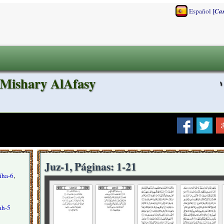
[
Español
Ca
 Mishary AlAfasy
Juz-1, Páginas: 1-21
tíha-6
,
ah-5