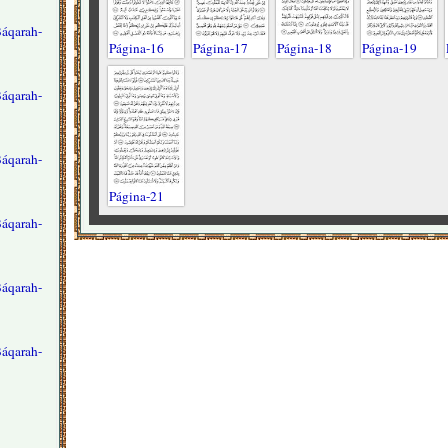
Báqarah-
Página-16
Página-17
Página-18
Página-19
Báqarah-
Báqarah-
Página-21
Báqarah-
Báqarah-
Báqarah-