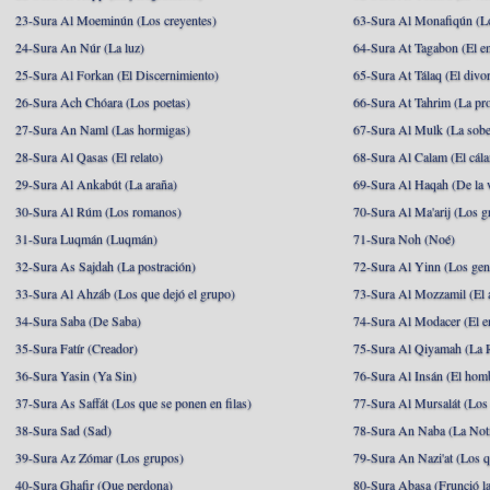
23-Sura Al Moeminún (Los creyentes)
63-Sura Al Monafiqún (Lo
24-Sura An Núr (La luz)
64-Sura At Tagabon (El e
25-Sura Al Forkan (El Discernimiento)
65-Sura At Tálaq (El divor
26-Sura Ach Chóara (Los poetas)
66-Sura At Tahrim (La pro
27-Sura An Naml (Las hormigas)
67-Sura Al Mulk (La sobe
28-Sura Al Qasas (El relato)
68-Sura Al Calam (El cál
29-Sura Al Ankabút (La araña)
69-Sura Al Haqah (De la v
30-Sura Al Rúm (Los romanos)
70-Sura Al Ma'arij (Los g
31-Sura Luqmán (Luqmán)
71-Sura Noh (Noé)
32-Sura As Sajdah (La postración)
72-Sura Al Yinn (Los gen
33-Sura Al Ahzáb (Los que dejó el grupo)
73-Sura Al Mozzamil (El 
34-Sura Saba (De Saba)
74-Sura Al Modacer (El e
35-Sura Fatír (Creador)
75-Sura Al Qiyamah (La R
36-Sura Yasin (Ya Sin)
76-Sura Al Insán (El hom
37-Sura As Saffát (Los que se ponen en filas)
77-Sura Al Mursalát (Los
38-Sura Sad (Sad)
78-Sura An Naba (La Noti
39-Sura Az Zómar (Los grupos)
79-Sura An Nazi'at (Los q
40-Sura Ghafir (Que perdona)
80-Sura Abasa (Frunció la