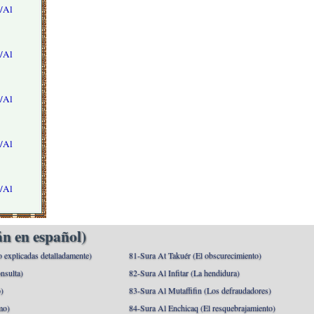
/Al
/Al
/Al
/Al
/Al
n en español)
o explicadas detalladamente)
81-Sura At Takuér (El obscurecimiento)
nsulta)
82-Sura Al Infitar (La hendidura)
o)
83-Sura Al Mutaffifin (Los defraudadores)
mo)
84-Sura Al Enchicaq (El resquebrajamiento)