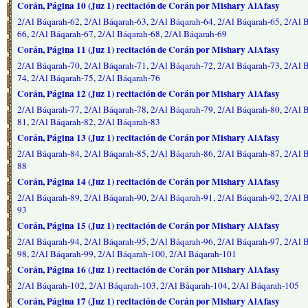
Corán, Página 10 (Juz 1) recitación de Corán por Mishary AlAfasy
2/Al Báqarah-62
,
2/Al Báqarah-63
,
2/Al Báqarah-64
,
2/Al Báqarah-65
,
2/Al 
66
,
2/Al Báqarah-67
,
2/Al Báqarah-68
,
2/Al Báqarah-69
Corán, Página 11 (Juz 1) recitación de Corán por Mishary AlAfasy
2/Al Báqarah-70
,
2/Al Báqarah-71
,
2/Al Báqarah-72
,
2/Al Báqarah-73
,
2/Al 
74
,
2/Al Báqarah-75
,
2/Al Báqarah-76
Corán, Página 12 (Juz 1) recitación de Corán por Mishary AlAfasy
2/Al Báqarah-77
,
2/Al Báqarah-78
,
2/Al Báqarah-79
,
2/Al Báqarah-80
,
2/Al 
81
,
2/Al Báqarah-82
,
2/Al Báqarah-83
Corán, Página 13 (Juz 1) recitación de Corán por Mishary AlAfasy
2/Al Báqarah-84
,
2/Al Báqarah-85
,
2/Al Báqarah-86
,
2/Al Báqarah-87
,
2/Al 
88
Corán, Página 14 (Juz 1) recitación de Corán por Mishary AlAfasy
2/Al Báqarah-89
,
2/Al Báqarah-90
,
2/Al Báqarah-91
,
2/Al Báqarah-92
,
2/Al 
93
Corán, Página 15 (Juz 1) recitación de Corán por Mishary AlAfasy
2/Al Báqarah-94
,
2/Al Báqarah-95
,
2/Al Báqarah-96
,
2/Al Báqarah-97
,
2/Al 
98
,
2/Al Báqarah-99
,
2/Al Báqarah-100
,
2/Al Báqarah-101
Corán, Página 16 (Juz 1) recitación de Corán por Mishary AlAfasy
2/Al Báqarah-102
,
2/Al Báqarah-103
,
2/Al Báqarah-104
,
2/Al Báqarah-105
Corán, Página 17 (Juz 1) recitación de Corán por Mishary AlAfasy