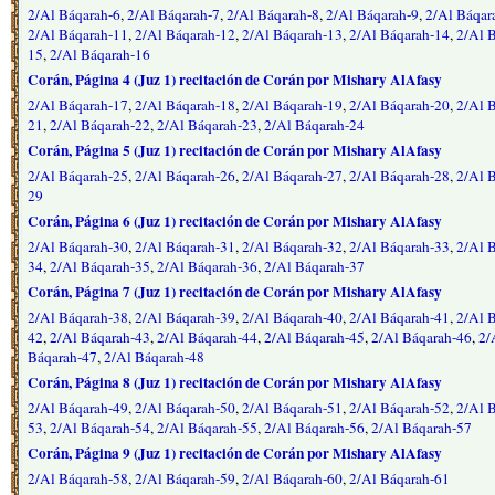
2/Al Báqarah-6
,
2/Al Báqarah-7
,
2/Al Báqarah-8
,
2/Al Báqarah-9
,
2/Al Báqar
2/Al Báqarah-11
,
2/Al Báqarah-12
,
2/Al Báqarah-13
,
2/Al Báqarah-14
,
2/Al 
15
,
2/Al Báqarah-16
Corán, Página 4 (Juz 1) recitación de Corán por Mishary AlAfasy
2/Al Báqarah-17
,
2/Al Báqarah-18
,
2/Al Báqarah-19
,
2/Al Báqarah-20
,
2/Al 
21
,
2/Al Báqarah-22
,
2/Al Báqarah-23
,
2/Al Báqarah-24
Corán, Página 5 (Juz 1) recitación de Corán por Mishary AlAfasy
2/Al Báqarah-25
,
2/Al Báqarah-26
,
2/Al Báqarah-27
,
2/Al Báqarah-28
,
2/Al 
29
Corán, Página 6 (Juz 1) recitación de Corán por Mishary AlAfasy
2/Al Báqarah-30
,
2/Al Báqarah-31
,
2/Al Báqarah-32
,
2/Al Báqarah-33
,
2/Al 
34
,
2/Al Báqarah-35
,
2/Al Báqarah-36
,
2/Al Báqarah-37
Corán, Página 7 (Juz 1) recitación de Corán por Mishary AlAfasy
2/Al Báqarah-38
,
2/Al Báqarah-39
,
2/Al Báqarah-40
,
2/Al Báqarah-41
,
2/Al 
42
,
2/Al Báqarah-43
,
2/Al Báqarah-44
,
2/Al Báqarah-45
,
2/Al Báqarah-46
,
2/
Báqarah-47
,
2/Al Báqarah-48
Corán, Página 8 (Juz 1) recitación de Corán por Mishary AlAfasy
2/Al Báqarah-49
,
2/Al Báqarah-50
,
2/Al Báqarah-51
,
2/Al Báqarah-52
,
2/Al 
53
,
2/Al Báqarah-54
,
2/Al Báqarah-55
,
2/Al Báqarah-56
,
2/Al Báqarah-57
Corán, Página 9 (Juz 1) recitación de Corán por Mishary AlAfasy
2/Al Báqarah-58
,
2/Al Báqarah-59
,
2/Al Báqarah-60
,
2/Al Báqarah-61