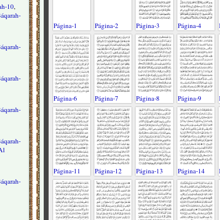
ah-10
,
Báqarah-
Página-1
Página-2
Página-3
Página-4
Báqarah-
Báqarah-
Página-6
Página-7
Página-8
Página-9
Báqarah-
Báqarah-
Al
Página-11
Página-12
Página-13
Página-14
Báqarah-