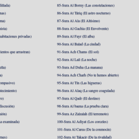
illada)
85-Sura Al Boruy (Las constelaciones)
nas)
86-Sura At Táriq (El astro nocturno)
ma)
87-Sura Al Ala (El Altísimo)
ista)
88-Sura Al Gachia (El Envolvente)
abitaciones privadas)
89-Sura Al Fayr (El alba)
90-Sura Al Balad (La ciudad)
ientos que arrastran)
91-Sura Ach Chams (El sol)
)
92-Sura Al Lail (La noche)
lla)
93-Sura Ad Duha (La manana)
a)
94-Sura Ach Charh (No te hemos abierto)
ompasivo)
95-Sura At Tín (Las higueras)
tecimiento)
96-Sura Al Alaq (La sangre coagulada)
ro)
97-Sura Al Qadr (El destino)
discusión)
98-Sura Al baena (La prueba clara)
nión)
99-Sura Az Zalzalah (El terremoto)
a examinada)
100-Sura Al Adiyat (Los corceles)
101-Sura Al Carea (De la conmocin)
rnes)
102-Sura At Takacir (De la rivalidad)