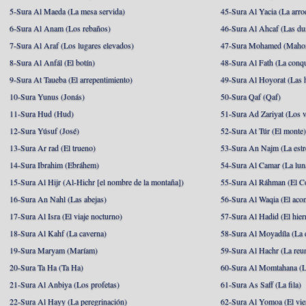
5-Sura Al Maeda (La mesa servida)
45-Sura Al Yacia (La arrod
6-Sura Al Anam (Los rebaños)
46-Sura Al Ahcaf (Las du
7-Sura Al Araf (Los lugares elevados)
47-Sura Mohamed (Maho
8-Sura Al Anfál (El botín)
48-Sura Al Fath (La conqu
9-Sura At Taueba (El arrepentimiento)
49-Sura Al Hoyorat (Las h
10-Sura Yunus (Jonás)
50-Sura Qaf (Qaf)
11-Sura Hud (Hud)
51-Sura Ad Zariyat (Los v
12-Sura Yúsuf (José)
52-Sura At Túr (El monte
13-Sura Ar rad (El trueno)
53-Sura An Najm (La estre
14-Sura Ibrahim (Ebráhem)
54-Sura Al Camar (La lun
15-Sura Al Hijr (Al-Hichr [el nombre de la montaña])
55-Sura Al Ráhman (El C
16-Sura An Nahl (Las abejas)
56-Sura Al Waqia (El acon
17-Sura Al Isra (El viaje nocturno)
57-Sura Al Hadid (El hier
18-Sura Al Kahf (La caverna)
58-Sura Al Moyadíla (La 
19-Sura Maryam (Maríam)
59-Sura Al Hachr (La reu
20-Sura Ta Ha (Ta Ha)
60-Sura Al Momtahana (L
21-Sura Al Anbiya (Los profetas)
61-Sura As Saff (La fila)
22-Sura Al Hayy (La peregrinación)
62-Sura Al Yomoa (El vie