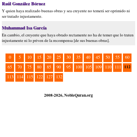
Raúl González Bórnez
Y quien haya realizado buenas obras y sea creyente no temerá ser oprimido ni
ser tratado injustamente.
Muhammad Isa García
En cambio, el creyente que haya obrado rectamente no ha de temer que lo traten
injustamente ni lo priven de la recompensa [de sus buenas obras].
0
5
10
15
20
25
30
35
40
45
50
55
60
112
65
70
75
80
85
90
95
100
105
109
110
111
113
114
115
122
127
132
2008-2026, NobleQuran.org