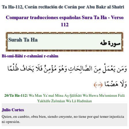
Ta Ha-112, Corán recitación de Corán por Abu Bakr al Shatri
Comparar traducciones españolas Sura Ta Ha - Verso
112
سورة طه
Surah Ta Ha
Bi-smi-llāhi r-rahmāni r-rahīm
وَمَن يَعْمَلْ مِنَ الصَّالِحَاتِ وَهُوَ مُؤْمِنٌ فَلَا يَخَافُ ظُلْمًا
وَلَا هَضْمًا
﴿١١٢﴾
20/Ta Ha-112:
Wa Man Ya`mal Mina Aş-Şāliĥāti Wa Huwa Mu'uminun Falā
Yakhāfu Žulmāan Wa Lā Hađmāan
Julio Cortes
Quien, en cambio, obra bien, siendo creyente, no tiene por qué temer injusticia
ni opresión.