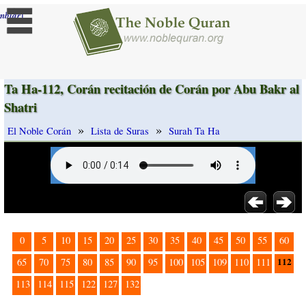
]
mbiar
Ta Ha-112, Corán recitación de Corán por Abu Bakr al
Shatri
»
»
El Noble Corán
Lista de Suras
Surah Ta Ha
0
5
10
15
20
25
30
35
40
45
50
55
60
112
65
70
75
80
85
90
95
100
105
109
110
111
113
114
115
122
127
132