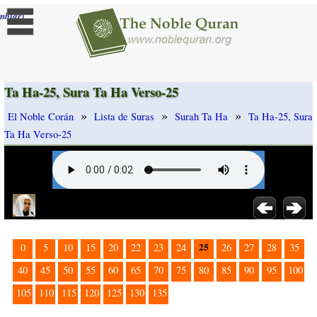
]
mbiar
Ta Ha-25, Sura Ta Ha Verso-25
»
»
»
El Noble Corán
Lista de Suras
Surah Ta Ha
Ta Ha-25, Sura
Ta Ha Verso-25
25
0
5
10
15
20
22
23
24
26
27
28
35
40
45
50
55
60
65
70
75
80
85
90
95
100
105
110
115
120
125
130
135