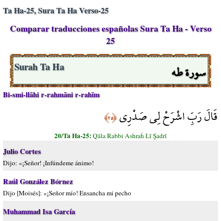
Ta Ha-25, Sura Ta Ha Verso-25
Comparar traducciones españolas Sura Ta Ha - Verso
25
سورة طه
Surah Ta Ha
Bi-smi-llāhi r-rahmāni r-rahīm
قَالَ رَبِّ اشْرَحْ لِي صَدْرِي
﴿٢٥﴾
20/Ta Ha-25:
Qāla Rabbi Ashraĥ Lī Şadrī
Julio Cortes
Dijo: «¡Señor! ¡Infúndeme ánimo!
Raúl González Bórnez
Dijo [Moisés]: «¡Señor mío! Ensancha mi pecho
Muhammad Isa García