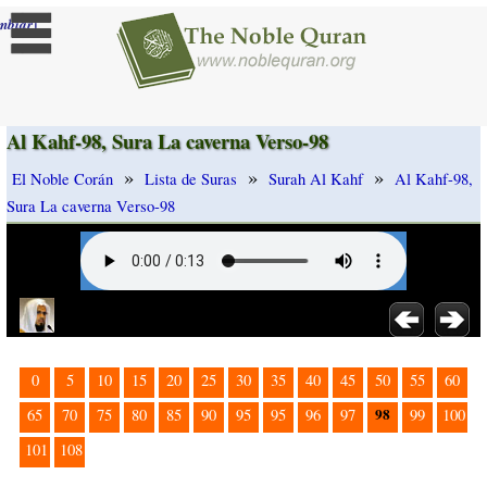
]
mbiar
Al Kahf-98, Sura La caverna Verso-98
»
»
»
El Noble Corán
Lista de Suras
Surah Al Kahf
Al Kahf-98,
Sura La caverna Verso-98
0
5
10
15
20
25
30
35
40
45
50
55
60
98
65
70
75
80
85
90
95
95
96
97
99
100
101
108