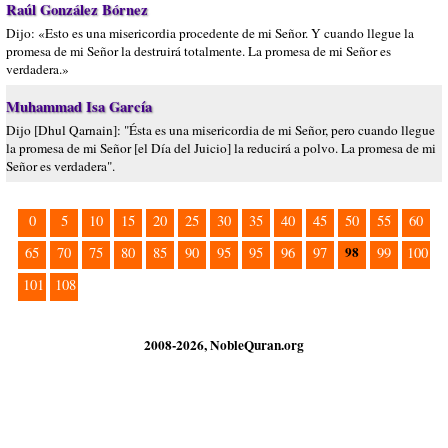
Raúl González Bórnez
Dijo: «Esto es una misericordia procedente de mi Señor. Y cuando llegue la
promesa de mi Señor la destruirá totalmente. La promesa de mi Señor es
verdadera.»
Muhammad Isa García
Dijo [Dhul Qarnain]: "Ésta es una misericordia de mi Señor, pero cuando llegue
la promesa de mi Señor [el Día del Juicio] la reducirá a polvo. La promesa de mi
Señor es verdadera".
0
5
10
15
20
25
30
35
40
45
50
55
60
98
65
70
75
80
85
90
95
95
96
97
99
100
101
108
2008-2026, NobleQuran.org