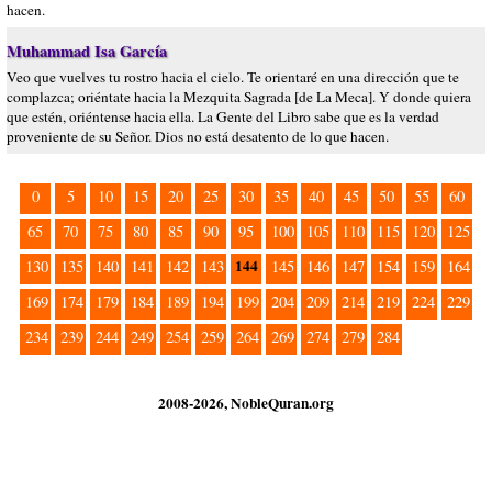
hacen.
Muhammad Isa García
Veo que vuelves tu rostro hacia el cielo. Te orientaré en una dirección que te
complazca; oriéntate hacia la Mezquita Sagrada [de La Meca]. Y donde quiera
que estén, oriéntense hacia ella. La Gente del Libro sabe que es la verdad
proveniente de su Señor. Dios no está desatento de lo que hacen.
0
5
10
15
20
25
30
35
40
45
50
55
60
65
70
75
80
85
90
95
100
105
110
115
120
125
144
130
135
140
141
142
143
145
146
147
154
159
164
169
174
179
184
189
194
199
204
209
214
219
224
229
234
239
244
249
254
259
264
269
274
279
284
2008-2026, NobleQuran.org