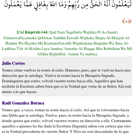
لَيَعْلَمُونَ أَنَّهُ الْحَقُّ مِن رَّبِّهِمْ وَمَا اللّهُ بِغَافِلٍ عَمَّا يَعْمَلُونَ
﴿١٤٤﴾
2/Al Báqarah-144:
Qad Nará Taqalluba Wajhika Fī As-Samā'i
Falanuwalliyannaka Qiblatan Tarđāhā Fawalli Wajhaka Shaţra Al-Masjidi Al-
Ĥarāmi Wa Ĥaythu Mā Kuntum Fawallū Wujūhakum Shaţrahu Wa 'Inna Al-
Ladhīna 'Ūtū Al-Kitāba Laya`lamūna 'Annahu Al-Ĥaqqu Min Rabbihim Wa Mā
Allāhu Bighāfilin `Ammā Ya`malūna
Julio Cortes
Vemos cómo vuelves tu rostro al cielo. Haremos, pues, que te vuelvas hacia una
dirección que te satisfaga. Vuelve tu rostro hacia la Mezquita Sagrada.
Dondequiera que estéis, volved vuestro rostro hacia ella. Aquéllos que han
recibido la Escritura saben bien que es la Verdad que viene de su Señor. Alá está
atento a lo que hacen.
Raúl González Bórnez
Vemos que, a veces, tornas tu rostro hacia el cielo. Así que te volveremos hacia
una Qibla que te satisfaga. Vuelve, pues, tu rostro hacia la Mezquita Sagrada, y
donde quiera que estéis, volved vuestros rostros en dirección a ella. Ciertamente,
aquellos a quienes les fue dada la Escritura [Sagrada] saben con certeza que esto
es la Verdad procedente de vuestro Señor. Y Dios no está descuidado de lo que