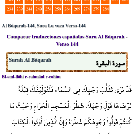
234
239
244
249
254
259
264
269
274
279
284
Al Báqarah-144, Sura La vaca Verso-144
Comparar traducciones españolas Sura Al Báqarah -
Verso 144
سورة البقرة
Surah Al Báqarah
Bi-smi-llāhi r-rahmāni r-rahīm
قَدْ نَرَى تَقَلُّبَ وَجْهِكَ فِي السَّمَاء فَلَنُوَلِّيَنَّكَ قِبْلَةً
تَرْضَاهَا فَوَلِّ وَجْهَكَ شَطْرَ الْمَسْجِدِ الْحَرَامِ وَحَيْثُ مَا
كُنتُمْ فَوَلُّواْ وُجُوِهَكُمْ شَطْرَهُ وَإِنَّ الَّذِينَ أُوْتُواْ الْكِتَابَ