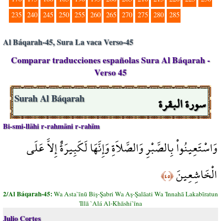
235
240
245
250
255
260
265
270
275
280
285
Al Báqarah-45, Sura La vaca Verso-45
Comparar traducciones españolas Sura Al Báqarah -
Verso 45
سورة البقرة
Surah Al Báqarah
Bi-smi-llāhi r-rahmāni r-rahīm
وَاسْتَعِينُواْ بِالصَّبْرِ وَالصَّلاَةِ وَإِنَّهَا لَكَبِيرَةٌ إِلاَّ عَلَى
الْخَاشِعِينَ
﴿٤٥﴾
2/Al Báqarah-45:
Wa Asta`īnū Biş-Şabri Wa Aş-Şalāati Wa 'Innahā Lakabīratun
'Illā `Alá Al-Khāshi`īna
Julio Cortes