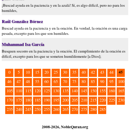
¡Buscad ayuda en la paciencia y en la azalá! Sí, es algo difícil, pero no para los
humildes,
Raúl González Bórnez
Buscad ayuda en la paciencia y en la oración. En verdad, la oración es una carga
pesada, excepto para los que son humildes.
Muhammad Isa García
Busquen socorro en la paciencia y la oración. El cumplimiento de la oración es
difícil, excepto para los que se someten humildemente [a Dios];
45
0
5
10
15
20
25
30
35
40
42
43
44
46
47
48
55
60
65
70
75
80
85
90
95
100
105
110
115
120
125
130
135
140
145
150
155
160
165
170
175
180
185
190
195
200
205
210
215
220
225
230
235
240
245
250
255
260
265
270
275
280
285
2008-2026, NobleQuran.org