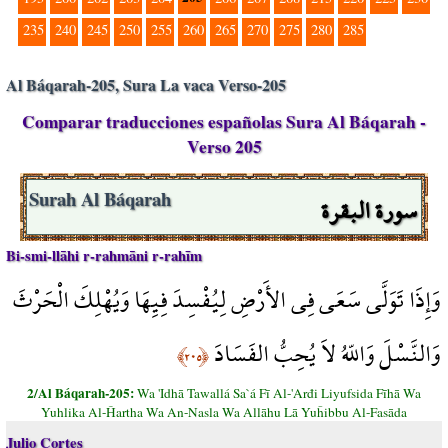
235
240
245
250
255
260
265
270
275
280
285
Al Báqarah-205, Sura La vaca Verso-205
Comparar traducciones españolas Sura Al Báqarah -
Verso 205
سورة البقرة
Surah Al Báqarah
Bi-smi-llāhi r-rahmāni r-rahīm
وَإِذَا تَوَلَّى سَعَى فِي الأَرْضِ لِيُفْسِدَ فِيِهَا وَيُهْلِكَ الْحَرْثَ
وَالنَّسْلَ وَاللّهُ لاَ يُحِبُّ الفَسَادَ
﴿٢٠٥﴾
2/Al Báqarah-205:
Wa 'Idhā Tawallá Sa`á Fī Al-'Arđi Liyufsida Fīhā Wa
Yuhlika Al-Ĥartha Wa An-Nasla Wa Allāhu Lā Yuĥibbu Al-Fasāda
Julio Cortes