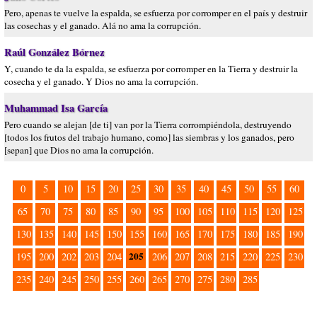
Pero, apenas te vuelve la espalda, se esfuerza por corromper en el país y destruir
las cosechas y el ganado. Alá no ama la corrupción.
Raúl González Bórnez
Y, cuando te da la espalda, se esfuerza por corromper en la Tierra y destruir la
cosecha y el ganado. Y Dios no ama la corrupción.
Muhammad Isa García
Pero cuando se alejan [de ti] van por la Tierra corrompiéndola, destruyendo
[todos los frutos del trabajo humano, como] las siembras y los ganados, pero
[sepan] que Dios no ama la corrupción.
0
5
10
15
20
25
30
35
40
45
50
55
60
65
70
75
80
85
90
95
100
105
110
115
120
125
130
135
140
145
150
155
160
165
170
175
180
185
190
205
195
200
202
203
204
206
207
208
215
220
225
230
235
240
245
250
255
260
265
270
275
280
285