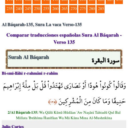
235
240
245
250
255
260
265
270
275
280
285
Al Báqarah-135, Sura La vaca Verso-135
Comparar traducciones españolas Sura Al Báqarah -
Verso 135
سورة البقرة
Surah Al Báqarah
Bi-smi-llāhi r-rahmāni r-rahīm
وَقَالُواْ كُونُواْ هُودًا أَوْ نَصَارَى تَهْتَدُواْ قُلْ بَلْ مِلَّةَ إِبْرَاهِيمَ
حَنِيفًا وَمَا كَانَ مِنَ الْمُشْرِكِينَ
﴿١٣٥﴾
2/Al Báqarah-135:
Wa Qālū Kūnū Hūdāan 'Aw Naşārá Tahtadū Qul Bal
Millata 'Ibrāhīma Ĥanīfāan Wa Mā Kāna Mina Al-Mushrikīna
Julio Cortes