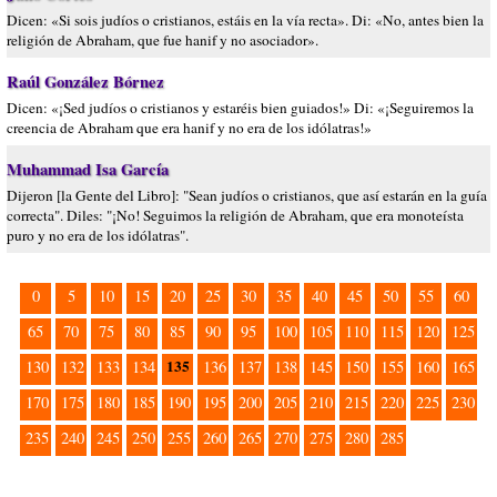
Dicen: «Si sois judíos o cristianos, estáis en la vía recta». Di: «No, antes bien la
religión de Abraham, que fue hanif y no asociador».
Raúl González Bórnez
Dicen: «¡Sed judíos o cristianos y estaréis bien guiados!» Di: «¡Seguiremos la
creencia de Abraham que era hanif y no era de los idólatras!»
Muhammad Isa García
Dijeron [la Gente del Libro]: "Sean judíos o cristianos, que así estarán en la guía
correcta". Diles: "¡No! Seguimos la religión de Abraham, que era monoteísta
puro y no era de los idólatras".
0
5
10
15
20
25
30
35
40
45
50
55
60
65
70
75
80
85
90
95
100
105
110
115
120
125
135
130
132
133
134
136
137
138
145
150
155
160
165
170
175
180
185
190
195
200
205
210
215
220
225
230
235
240
245
250
255
260
265
270
275
280
285