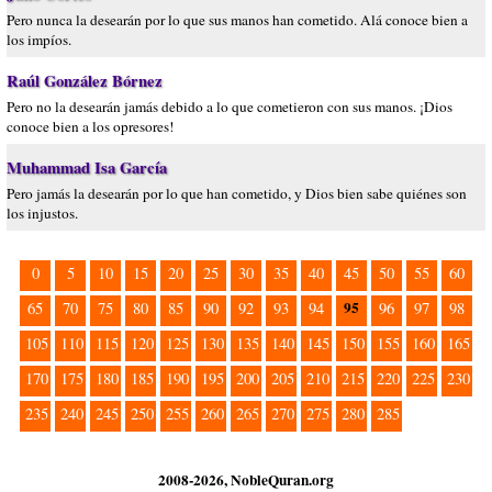
Pero nunca la desearán por lo que sus manos han cometido. Alá conoce bien a
los impíos.
Raúl González Bórnez
Pero no la desearán jamás debido a lo que cometieron con sus manos. ¡Dios
conoce bien a los opresores!
Muhammad Isa García
Pero jamás la desearán por lo que han cometido, y Dios bien sabe quiénes son
los injustos.
0
5
10
15
20
25
30
35
40
45
50
55
60
95
65
70
75
80
85
90
92
93
94
96
97
98
105
110
115
120
125
130
135
140
145
150
155
160
165
170
175
180
185
190
195
200
205
210
215
220
225
230
235
240
245
250
255
260
265
270
275
280
285
2008-2026, NobleQuran.org