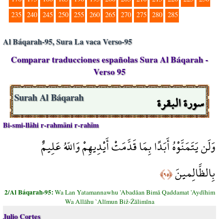
235
240
245
250
255
260
265
270
275
280
285
Al Báqarah-95, Sura La vaca Verso-95
Comparar traducciones españolas Sura Al Báqarah -
Verso 95
سورة البقرة
Surah Al Báqarah
Bi-smi-llāhi r-rahmāni r-rahīm
وَلَن يَتَمَنَّوْهُ أَبَدًا بِمَا قَدَّمَتْ أَيْدِيهِمْ وَاللّهُ عَلِيمٌ
بِالظَّالِمينَ
﴿٩٥﴾
2/Al Báqarah-95:
Wa Lan Yatamannawhu 'Abadāan Bimā Qaddamat 'Aydīhim
Wa Allāhu `Alīmun Biž-Žālimīna
Julio Cortes