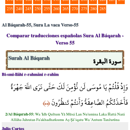
235
240
245
250
255
260
265
270
275
280
285
Al Báqarah-55, Sura La vaca Verso-55
Comparar traducciones españolas Sura Al Báqarah -
Verso 55
سورة البقرة
Surah Al Báqarah
Bi-smi-llāhi r-rahmāni r-rahīm
وَإِذْ قُلْتُمْ يَا مُوسَى لَن نُّؤْمِنَ لَكَ حَتَّى نَرَى اللَّهَ جَهْرَةً
فَأَخَذَتْكُمُ الصَّاعِقَةُ وَأَنتُمْ تَنظُرُونَ
﴿٥٥﴾
2/Al Báqarah-55:
Wa 'Idh Qultum Yā Mūsá Lan Nu'umina Laka Ĥattá Nará
Allāha Jahratan Fa'akhadhatkumu Aş-Şā`iqatu Wa 'Antum Tanžurūna
Julio Cortes