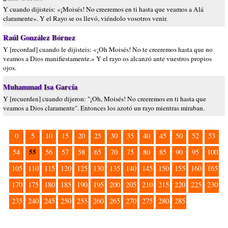
Y cuando dijisteis: «¡Moisés! No creeremos en ti hasta que veamos a Alá
claramente». Y el Rayo se os llevó, viéndolo vosotros venir.
Raúl González Bórnez
Y [recordad] cuando le dijisteis: «¡Oh Moisés! No te creeremos hasta que no
veamos a Dios manifiestamente.» Y el rayo os alcanzó ante vuestros propios
ojos.
Muhammad Isa García
Y [recuerden] cuando dijeron: "¡Oh, Moisés! No creeremos en ti hasta que
veamos a Dios claramente". Entonces los azotó un rayo mientras miraban.
0
5
10
15
20
25
30
35
40
45
50
52
53
55
54
56
57
58
65
70
75
80
85
90
95
100
105
110
115
120
125
130
135
140
145
150
155
160
165
170
175
180
185
190
195
200
205
210
215
220
225
230
235
240
245
250
255
260
265
270
275
280
285