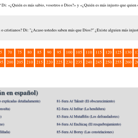
os? Di: «¿Quién es más sabio, vosotros o Dios?» y «¿Quién es más injusto que quien
os o cristianos? Di: "¿Acaso ustedes saben más que Dios?" ¿Existe alguien más injus
5
70
75
80
85
90
95
100
105
110
115
120
125
130
1
95
200
205
210
215
220
225
230
235
240
245
250
255
260
2
n en español)
o explicadas detalladamente)
81-Sura At Takuér (El obscurecimiento)
nsulta)
82-Sura Al Infitar (La hendidura)
o)
83-Sura Al Mutaffifin (Los defraudadores)
mo)
84-Sura Al Enchicaq (El resquebrajamiento)
illada)
85-Sura Al Boruy (Las constelaciones)