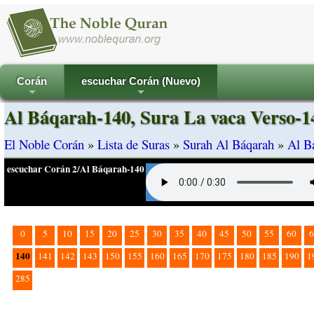
Corán
escuchar Corán (Nuevo)
+
+
Al Báqarah-140, Sura La vaca Verso-1
El Noble Corán
»
Lista de Suras
»
Surah Al Báqarah
»
Al B
escuchar Corán 2/Al Báqarah-140
0
5
10
15
20
25
30
35
40
45
50
55
60
6
140
141
142
143
150
155
160
165
170
175
180
185
190
1
285