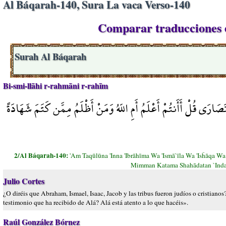
Al Báqarah-140, Sura La vaca Verso-140
Comparar traducciones e
Surah Al Báqarah
Bi-smi-llāhi r-rahmāni r-rahīm
َارَى قُلْ أَأَنتُمْ أَعْلَمُ أَمِ اللّهُ وَمَنْ أَظْلَمُ مِمَّن كَتَمَ شَهَادَةً
2/Al Báqarah-140:
'Am Taqūlūna 'Inna 'Ibrāhīma Wa 'Ismā`īla Wa 'Isĥāqa
Mimman Katama Shahādatan `Inda
Julio Cortes
¿O diréis que Abraham, Ismael, Isaac, Jacob y las tribus fueron judíos o cristia
testimonio que ha recibido de Alá? Alá está atento a lo que hacéis».
Raúl González Bórnez