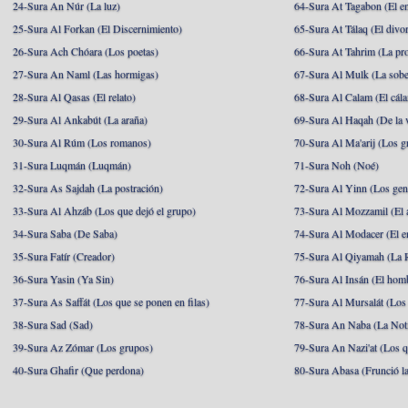
24-Sura An Núr (La luz)
64-Sura At Tagabon (El e
25-Sura Al Forkan (El Discernimiento)
65-Sura At Tálaq (El divor
26-Sura Ach Chóara (Los poetas)
66-Sura At Tahrim (La pro
27-Sura An Naml (Las hormigas)
67-Sura Al Mulk (La sobe
28-Sura Al Qasas (El relato)
68-Sura Al Calam (El cál
29-Sura Al Ankabút (La araña)
69-Sura Al Haqah (De la v
30-Sura Al Rúm (Los romanos)
70-Sura Al Ma'arij (Los g
31-Sura Luqmán (Luqmán)
71-Sura Noh (Noé)
32-Sura As Sajdah (La postración)
72-Sura Al Yinn (Los gen
33-Sura Al Ahzáb (Los que dejó el grupo)
73-Sura Al Mozzamil (El 
34-Sura Saba (De Saba)
74-Sura Al Modacer (El e
35-Sura Fatír (Creador)
75-Sura Al Qiyamah (La R
36-Sura Yasin (Ya Sin)
76-Sura Al Insán (El hom
37-Sura As Saffát (Los que se ponen en filas)
77-Sura Al Mursalát (Los
38-Sura Sad (Sad)
78-Sura An Naba (La Noti
39-Sura Az Zómar (Los grupos)
79-Sura An Nazi'at (Los q
40-Sura Ghafir (Que perdona)
80-Sura Abasa (Frunció la