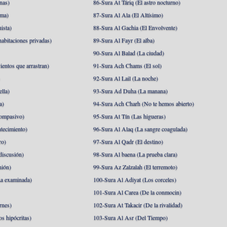
nas)
86-Sura At Táriq (El astro nocturno)
ma)
87-Sura Al Ala (El Altísimo)
ista)
88-Sura Al Gachia (El Envolvente)
abitaciones privadas)
89-Sura Al Fayr (El alba)
90-Sura Al Balad (La ciudad)
ientos que arrastran)
91-Sura Ach Chams (El sol)
)
92-Sura Al Lail (La noche)
lla)
93-Sura Ad Duha (La manana)
a)
94-Sura Ach Charh (No te hemos abierto)
ompasivo)
95-Sura At Tín (Las higueras)
tecimiento)
96-Sura Al Alaq (La sangre coagulada)
ro)
97-Sura Al Qadr (El destino)
discusión)
98-Sura Al baena (La prueba clara)
nión)
99-Sura Az Zalzalah (El terremoto)
a examinada)
100-Sura Al Adiyat (Los corceles)
101-Sura Al Carea (De la conmocin)
rnes)
102-Sura At Takacir (De la rivalidad)
s hipócritas)
103-Sura Al Asr (Del Tiempo)