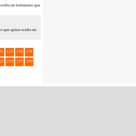
 oculta un testimonio que
to que quien oculta un
35
137
138
139
65
270
275
280