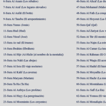
6-Sura Al Anam (Los rebaños)
46-Sura Al Ahcaf (Las du
7-Sura Al Araf (Los lugares elevados)
47-Sura Mohamed (Maho
8-Sura Al Anfál (El botín)
48-Sura Al Fath (La conqu
9-Sura At Taueba (El arrepentimiento)
49-Sura Al Hoyorat (Las h
10-Sura Yunus (Jonás)
50-Sura Qaf (Qaf)
11-Sura Hud (Hud)
51-Sura Ad Zariyat (Los v
12-Sura Yúsuf (José)
52-Sura At Túr (El monte
13-Sura Ar rad (El trueno)
53-Sura An Najm (La estre
14-Sura Ibrahim (Ebráhem)
54-Sura Al Camar (La lun
15-Sura Al Hijr (Al-Hichr [el nombre de la montaña])
55-Sura Al Ráhman (El C
16-Sura An Nahl (Las abejas)
56-Sura Al Waqia (El acon
17-Sura Al Isra (El viaje nocturno)
57-Sura Al Hadid (El hier
18-Sura Al Kahf (La caverna)
58-Sura Al Moyadíla (La 
19-Sura Maryam (Maríam)
59-Sura Al Hachr (La reu
20-Sura Ta Ha (Ta Ha)
60-Sura Al Momtahana (L
21-Sura Al Anbiya (Los profetas)
61-Sura As Saff (La fila)
22-Sura Al Hayy (La peregrinación)
62-Sura Al Yomoa (El vie
23-Sura Al Moeminún (Los creyentes)
63-Sura Al Monafiqún (Lo