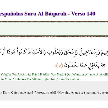
spañolas Sura Al Báqarah - Verso 140
ْرَاهِيمَ وَإِسْمَاعِيلَ وَإِسْحَقَ وَيَعْقُوبَ وَالأسْبَاطَ كَانُواْ هُودًا أَوْ نَص
اللّهُ بِغَافِلٍ عَمَّا تَعْمَلُونَ
﴿١٤٠﴾
 Wa Ya`qūba Wa Al-'Asbāţa Kānū Hūdāan 'Aw Naşārá Qul 'A'antum 'A`lamu 'Ami A
hu Mina Allāhi Wa Mā Allāhu Bighāfilin `Ammā Ta`malūna
nos?» Di: «¿Quién sabe más? ¿Vosotros o Alá? ¿Hay alguien que sea más impío que q