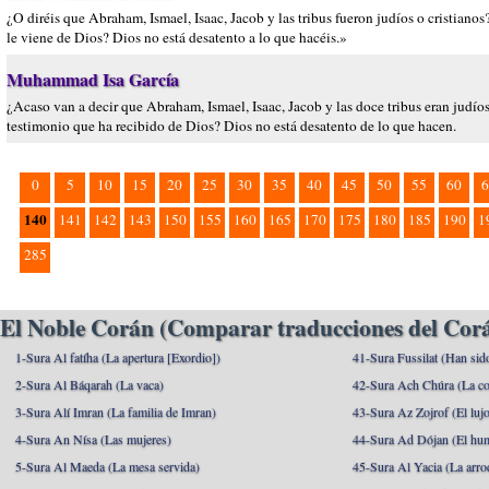
¿O diréis que Abraham, Ismael, Isaac, Jacob y las tribus fueron judíos o cristian
le viene de Dios? Dios no está desatento a lo que hacéis.»
Muhammad Isa García
¿Acaso van a decir que Abraham, Ismael, Isaac, Jacob y las doce tribus eran judí
testimonio que ha recibido de Dios? Dios no está desatento de lo que hacen.
0
5
10
15
20
25
30
35
40
45
50
55
60
6
140
141
142
143
150
155
160
165
170
175
180
185
190
1
285
El Noble Corán (Comparar traducciones del Corá
1-Sura Al fatíha (La apertura [Exordio])
41-Sura Fussilat (Han sid
2-Sura Al Báqarah (La vaca)
42-Sura Ach Chúra (La co
3-Sura Alí Imran (La familia de Imran)
43-Sura Az Zojrof (El luj
4-Sura An Nísa (Las mujeres)
44-Sura Ad Dójan (El hu
5-Sura Al Maeda (La mesa servida)
45-Sura Al Yacia (La arrod