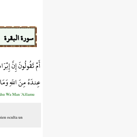
سورة البقرة
أَمْ تَقُولُونَ إِنَّ إِب
عِندَهُ مِنَ اللّهِ وَمَا 
llāhu Wa Man 'Ažlamu
uien oculta un