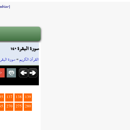
]
mbiar
سورة البقرة ١٤٠
سورة البقرة
»
القرآن الكريم
35
137
138
139
65
270
275
280