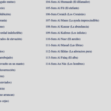
ngaño mutuo)
104-Sura Al Humazah (El difamador)
cio)
105-Sura Al Fil (El elefante)
hibición)
106-Sura Coraich (Los Coraixíes)
ranía)
107-Sura Al Maun (La ayuda imprescindible)
amo)
108-Sura Al Kauzar (La abundancia)
erdad indefectible)
109-Sura Al Kafirun (Los infieles)
rados de elevación)
110-Sura Al Nasr (El auxilio)
111-Sura Al Masad (Las fibras)
ios)
112-Sura Al Ikhlas (La adoracion pura)
arrebujado)
113-Sura Al Falaq (El alba)
nvuelto en un manto)
114-Sura An Nás (Los hombres)
esurrección)
bre)
 enviados)
cia)
ue arrancan)
s cejas)