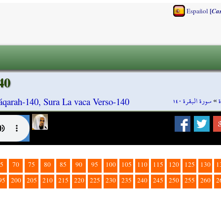
[
Español
Ca
40
سورة البقرة ١٤٠
»
áqarah-140, Sura La vaca Verso-140
5
70
75
80
85
90
95
100
105
110
115
120
125
130
1
95
200
205
210
215
220
225
230
235
240
245
250
255
260
2