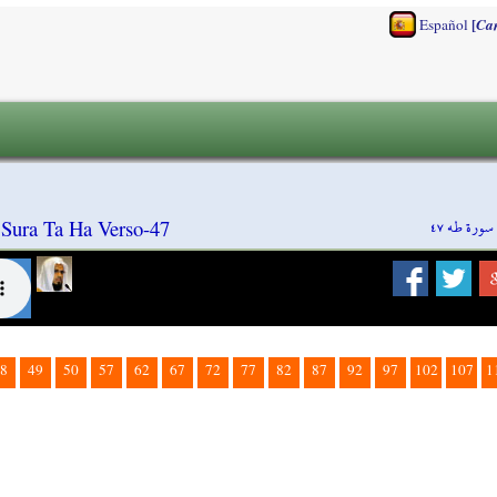
[
Español
Ca
سورة طه ٤٧
 Sura Ta Ha Verso-47
8
49
50
57
62
67
72
77
82
87
92
97
102
107
1