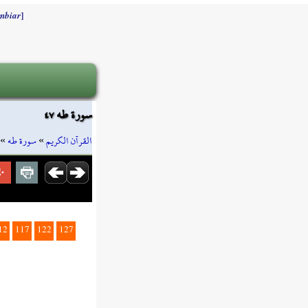
]
mbiar
سورة طه ٤٧
»
سورة طه
»
القرآن الكريم
12
117
122
127