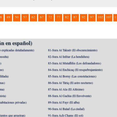
8
49
50
57
62
67
72
77
82
87
92
97
102
107
1
n en español)
o explicadas detalladamente)
81-Sura At Takuér (El obscurecimiento)
nsulta)
82-Sura Al Infitar (La hendidura)
o)
83-Sura Al Mutaffifin (Los defraudadores)
mo)
84-Sura Al Enchicaq (El resquebrajamiento)
illada)
85-Sura Al Boruy (Las constelaciones)
nas)
86-Sura At Táriq (El astro nocturno)
ma)
87-Sura Al Ala (El Altísimo)
ista)
88-Sura Al Gachia (El Envolvente)
abitaciones privadas)
89-Sura Al Fayr (El alba)
90-Sura Al Balad (La ciudad)
ientos que arrastran)
91-Sura Ach Chams (El sol)