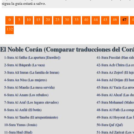
sigua la guía estará a salvo.
47
0
5
10
15
20
25
30
35
40
44
45
46
4
132
El Noble Corán (Comparar traducciones del Corá
1-Sura Al fatíha (La apertura [Exordio])
41-Sura Fussilat (Han sid
2-Sura Al Báqarah (La vaca)
42-Sura Ach Chúra (La co
3-Sura Alí Imran (La familia de Imran)
43-Sura Az Zojrof (El luj
4-Sura An Nísa (Las mujeres)
44-Sura Ad Dójan (El hu
5-Sura Al Maeda (La mesa servida)
45-Sura Al Yacia (La arrod
6-Sura Al Anam (Los rebaños)
46-Sura Al Ahcaf (Las du
7-Sura Al Araf (Los lugares elevados)
47-Sura Mohamed (Maho
8-Sura Al Anfál (El botín)
48-Sura Al Fath (La conqu
9-Sura At Taueba (El arrepentimiento)
49-Sura Al Hoyorat (Las h
10-Sura Yunus (Jonás)
50-Sura Qaf (Qaf)
11-Sura Hud (Hud)
51-Sura Ad Zariyat (Los v