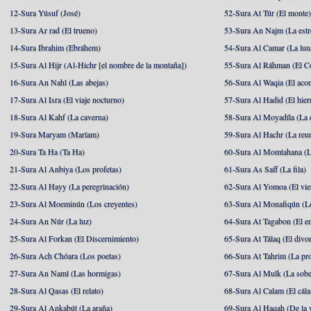
12-Sura Yúsuf (José)
52-Sura At Túr (El monte
13-Sura Ar rad (El trueno)
53-Sura An Najm (La estre
14-Sura Ibrahim (Ebráhem)
54-Sura Al Camar (La lun
15-Sura Al Hijr (Al-Hichr [el nombre de la montaña])
55-Sura Al Ráhman (El C
16-Sura An Nahl (Las abejas)
56-Sura Al Waqia (El acon
17-Sura Al Isra (El viaje nocturno)
57-Sura Al Hadid (El hier
18-Sura Al Kahf (La caverna)
58-Sura Al Moyadíla (La 
19-Sura Maryam (Maríam)
59-Sura Al Hachr (La reu
20-Sura Ta Ha (Ta Ha)
60-Sura Al Momtahana (L
21-Sura Al Anbiya (Los profetas)
61-Sura As Saff (La fila)
22-Sura Al Hayy (La peregrinación)
62-Sura Al Yomoa (El vie
23-Sura Al Moeminún (Los creyentes)
63-Sura Al Monafiqún (Lo
24-Sura An Núr (La luz)
64-Sura At Tagabon (El e
25-Sura Al Forkan (El Discernimiento)
65-Sura At Tálaq (El divor
26-Sura Ach Chóara (Los poetas)
66-Sura At Tahrim (La pro
27-Sura An Naml (Las hormigas)
67-Sura Al Mulk (La sobe
28-Sura Al Qasas (El relato)
68-Sura Al Calam (El cál
29-Sura Al Ankabút (La araña)
69-Sura Al Haqah (De la v