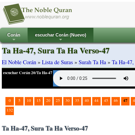
Corán
escuchar Corán (Nuevo)
+
+
Ta Ha-47, Sura Ta Ha Verso-47
El Noble Corán
»
Lista de Suras
»
Surah Ta Ha
»
Ta Ha-47,
escuchar Corán 20/Ta Ha-47
47
0
5
10
15
20
25
30
35
40
44
45
46
4
132
Ta Ha-47, Sura Ta Ha Verso-47