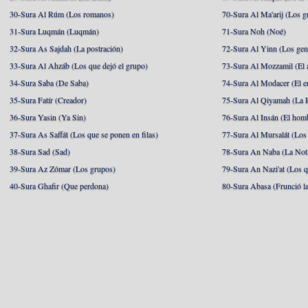
30-Sura Al Rúm (Los romanos)
70-Sura Al Ma'arij (Los g
31-Sura Luqmán (Luqmán)
71-Sura Noh (Noé)
32-Sura As Sajdah (La postración)
72-Sura Al Yinn (Los gen
33-Sura Al Ahzáb (Los que dejó el grupo)
73-Sura Al Mozzamil (El 
34-Sura Saba (De Saba)
74-Sura Al Modacer (El e
35-Sura Fatír (Creador)
75-Sura Al Qiyamah (La R
36-Sura Yasin (Ya Sin)
76-Sura Al Insán (El hom
37-Sura As Saffát (Los que se ponen en filas)
77-Sura Al Mursalát (Los
38-Sura Sad (Sad)
78-Sura An Naba (La Noti
39-Sura Az Zómar (Los grupos)
79-Sura An Nazi'at (Los q
40-Sura Ghafir (Que perdona)
80-Sura Abasa (Frunció la