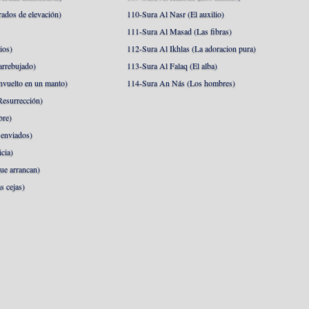
rados de elevación)
110-Sura Al Nasr (El auxilio)
111-Sura Al Masad (Las fibras)
ios)
112-Sura Al Ikhlas (La adoracion pura)
arrebujado)
113-Sura Al Falaq (El alba)
nvuelto en un manto)
114-Sura An Nás (Los hombres)
esurrección)
bre)
 enviados)
cia)
ue arrancan)
s cejas)