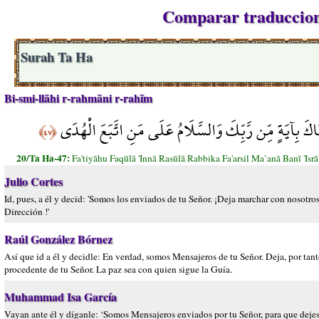
Comparar traduccione
Surah Ta Ha
Bi-smi-llāhi r-rahmāni r-rahīm
ْنَاكَ بِآيَةٍ مِّن رَّبِّكَ وَالسَّلَامُ عَلَى مَنِ اتَّبَعَ الْهُدَى
﴿٤٧﴾
20/Ta Ha-47:
Fa'tiyāhu Faqūlā 'Innā Rasūlā Rabbika Fa'arsil Ma`anā Banī '
Julio Cortes
Id, pues, a él y decid: 'Somos los enviados de tu Señor. ¡Deja marchar con nosotros
Dirección !'
Raúl González Bórnez
Así que id a él y decidle: En verdad, somos Mensajeros de tu Señor. Deja, por tanto
procedente de tu Señor. La paz sea con quien sigue la Guía.
Muhammad Isa García
Vayan ante él y díganle: ‘Somos Mensajeros enviados por tu Señor, para que dejes 