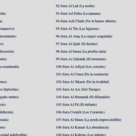
)
92-Sura Al Lail (La noche)
lla)
93-Sura Ad Duha (La manana)
a)
94-Sura Ach Charh (No te hemos abierto)
ompasivo)
95-Sura At Tín (Las higueras)
tecimiento)
96-Sura Al Alaq (La sangre coagulada)
ro)
97-Sura Al Qadr (El destino)
discusión)
98-Sura Al baena (La prueba clara)
nión)
99-Sura Az Zalzalah (El terremoto)
a examinada)
100-Sura Al Adiyat (Los corceles)
101-Sura Al Carea (De la conmocin)
rnes)
102-Sura At Takacir (De la rivalidad)
s hipócritas)
103-Sura Al Asr (Del Tiempo)
ngaño mutuo)
104-Sura Al Humazah (El difamador)
cio)
105-Sura Al Fil (El elefante)
hibición)
106-Sura Coraich (Los Coraixíes)
ranía)
107-Sura Al Maun (La ayuda imprescindible)
amo)
108-Sura Al Kauzar (La abundancia)
erdad indefectible)
109-Sura Al Kafirun (Los infieles)