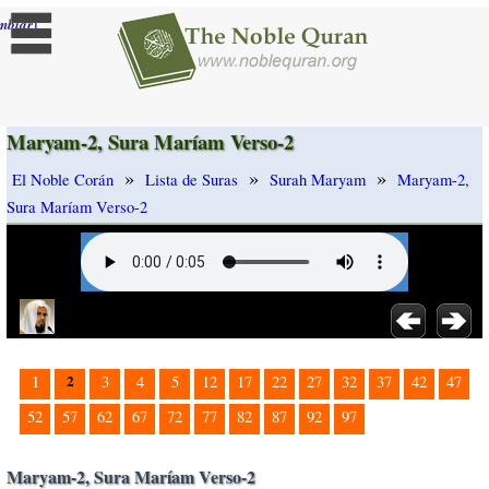
]
mbiar
Maryam-2, Sura Maríam Verso-2
»
»
»
El Noble Corán
Lista de Suras
Surah Maryam
Maryam-2,
Sura Maríam Verso-2
2
1
3
4
5
12
17
22
27
32
37
42
47
52
57
62
67
72
77
82
87
92
97
Maryam-2, Sura Maríam Verso-2