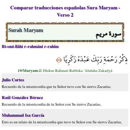
Comparar traducciones españolas Sura Maryam -
Verso 2
سورة مريم
Surah Maryam
Bi-smi-llāhi r-rahmāni r-rahīm
ذِكْرُ رَحْمَةِ رَبِّكَ عَبْدَهُ زَكَرِيَّا
﴿٢﴾
19/Maryam-2:
Dhikru Raĥmati Rabbika `Abdahu Zakarīyā
Julio Cortes
Recuerdo de la misericordia que tu Señor tuvo con Su siervo Zacarías.
Raúl González Bórnez
Recuerdo de la misericordia de tu Señor con Su siervo Zacarías,
Muhammad Isa García
Esto es un relato de la misericordia que tuvo tu Señor con Su siervo Zacarías,