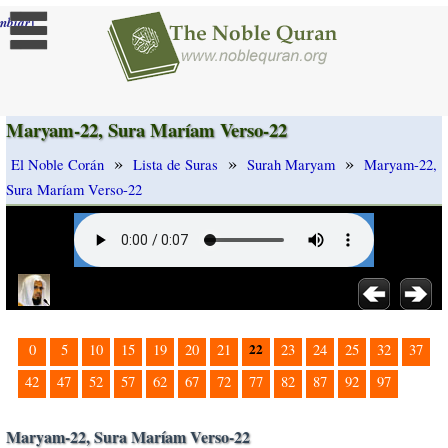
]
mbiar
Maryam-22, Sura Maríam Verso-22
»
»
»
El Noble Corán
Lista de Suras
Surah Maryam
Maryam-22,
Sura Maríam Verso-22
22
0
5
10
15
19
20
21
23
24
25
32
37
42
47
52
57
62
67
72
77
82
87
92
97
Maryam-22, Sura Maríam Verso-22