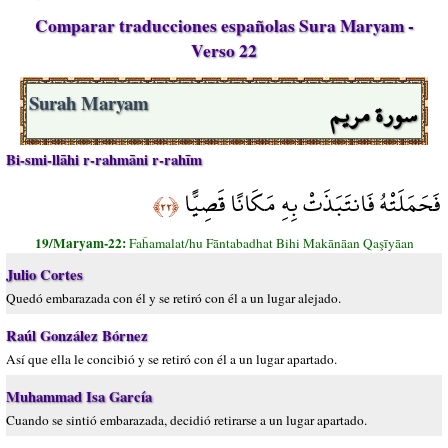
Comparar traducciones españolas Sura Maryam -
Verso 22
سورة مريم
Surah Maryam
Bi-smi-llāhi r-rahmāni r-rahīm
فَحَمَلَتْهُ فَانتَبَذَتْ بِهِ مَكَانًا قَصِيًّا
﴿٢٢﴾
19/Maryam-22:
Faĥamalat/hu Fāntabadhat Bihi Makānāan Qaşīyāan
Julio Cortes
Quedó embarazada con él y se retiró con él a un lugar alejado.
Raúl González Bórnez
Así que ella le concibió y se retiró con él a un lugar apartado.
Muhammad Isa García
Cuando se sintió embarazada, decidió retirarse a un lugar apartado.