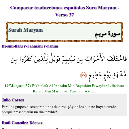
Comparar traducciones españolas Sura Maryam -
Verso 37
سورة مريم
Surah Maryam
Bi-smi-llāhi r-rahmāni r-rahīm
فَاخْتَلَفَ الْأَحْزَابُ مِن بَيْنِهِمْ فَوَيْلٌ لِّلَّذِينَ كَفَرُوا مِن
مَّشْهَدِ يَوْمٍ عَظِيمٍ
﴿٣٧﴾
19/Maryam-37:
Fākhtalafa Al-'Aĥzābu Min Baynihim Fawaylun Lilladhīna
Kafarū Min Mash/hadi Yawmin `Ažīmin
Julio Cortes
Pero los grupos discreparon unos de otros. ¡Ay de los que no hayan creído,
porque presenciarán un día terrible!
Raúl González Bórnez