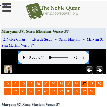
]
mbiar
Maryam-37, Sura Maríam Verso-37
»
»
»
El Noble Corán
Lista de Suras
Surah Maryam
Maryam-37,
Sura Maríam Verso-37
37
0
5
10
15
20
25
30
34
35
36
38
39
40
47
52
57
62
67
72
77
82
87
92
97
Maryam-37, Sura Maríam Verso-37