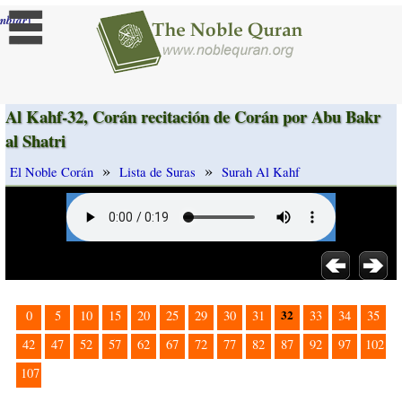
]
mbiar
Al Kahf-32, Corán recitación de Corán por Abu Bakr
al Shatri
»
»
El Noble Corán
Lista de Suras
Surah Al Kahf
32
0
5
10
15
20
25
29
30
31
33
34
35
42
47
52
57
62
67
72
77
82
87
92
97
102
107