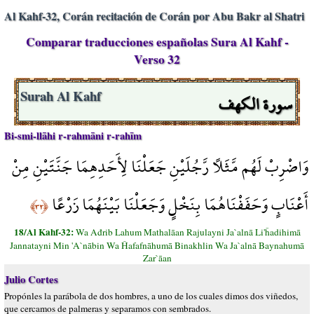
Al Kahf-32, Corán recitación de Corán por Abu Bakr al Shatri
Comparar traducciones españolas Sura Al Kahf -
Verso 32
سورة الكهف
Surah Al Kahf
Bi-smi-llāhi r-rahmāni r-rahīm
وَاضْرِبْ لَهُم مَّثَلًا رَّجُلَيْنِ جَعَلْنَا لِأَحَدِهِمَا جَنَّتَيْنِ مِنْ
أَعْنَابٍ وَحَفَفْنَاهُمَا بِنَخْلٍ وَجَعَلْنَا بَيْنَهُمَا زَرْعًا
﴿٣٢﴾
18/Al Kahf-32:
Wa Ađrib Lahum Mathalāan Rajulayni Ja`alnā Li'ĥadihimā
Jannatayni Min 'A`nābin Wa Ĥafafnāhumā Binakhlin Wa Ja`alnā Baynahumā
Zar`āan
Julio Cortes
Propónles la parábola de dos hombres, a uno de los cuales dimos dos viñedos,
que cercamos de palmeras y separamos con sembrados.