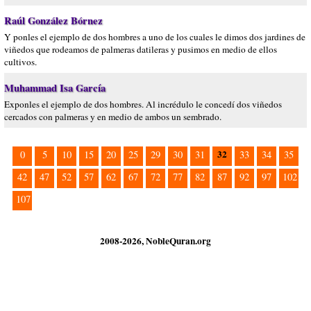
Raúl González Bórnez
Y ponles el ejemplo de dos hombres a uno de los cuales le dimos dos jardines de
viñedos que rodeamos de palmeras datileras y pusimos en medio de ellos
cultivos.
Muhammad Isa García
Exponles el ejemplo de dos hombres. Al incrédulo le concedí dos viñedos
cercados con palmeras y en medio de ambos un sembrado.
32
0
5
10
15
20
25
29
30
31
33
34
35
42
47
52
57
62
67
72
77
82
87
92
97
102
107
2008-2026, NobleQuran.org