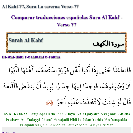
Al Kahf-77, Sura La caverna Verso-77
Comparar traducciones españolas Sura Al Kahf -
Verso 77
سورة الكهف
Surah Al Kahf
Bi-smi-llāhi r-rahmāni r-rahīm
فَانطَلَقَا حَتَّى إِذَا أَتَيَا أَهْلَ قَرْيَةٍ اسْتَطْعَمَا أَهْلَهَا فَأَبَوْا
أَن يُضَيِّفُوهُمَا فَوَجَدَا فِيهَا جِدَارًا يُرِيدُ أَنْ يَنقَضَّ فَأَقَامَهُ
قَالَ لَوْ شِئْتَ لَاتَّخَذْتَ عَلَيْهِ أَجْرًا
﴿٧٧﴾
18/Al Kahf-77:
Fānţalaqā Ĥattá 'Idhā 'Atayā 'Ahla Qaryatin Astaţ`amā 'Ahlahā
Fa'abaw 'An Yuđayyifūhumā Fawajadā Fīhā Jidārāan Yurīdu 'An Yanqađđa
Fa'aqāmahu Qāla Law Shi'ta Lāttakhadhta `Alayhi 'Ajrāan