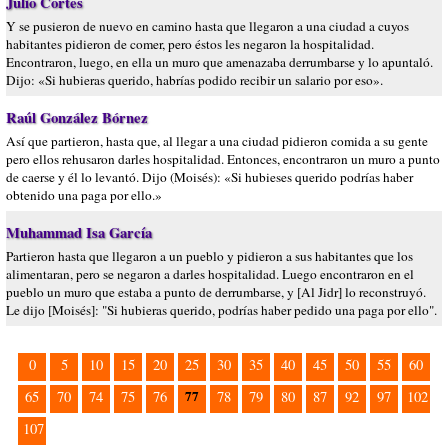
Julio Cortes
Y se pusieron de nuevo en camino hasta que llegaron a una ciudad a cuyos
habitantes pidieron de comer, pero éstos les negaron la hospitalidad.
Encontraron, luego, en ella un muro que amenazaba derrumbarse y lo apuntaló.
Dijo: «Si hubieras querido, habrías podido recibir un salario por eso».
Raúl González Bórnez
Así que partieron, hasta que, al llegar a una ciudad pidieron comida a su gente
pero ellos rehusaron darles hospitalidad. Entonces, encontraron un muro a punto
de caerse y él lo levantó. Dijo (Moisés): «Si hubieses querido podrías haber
obtenido una paga por ello.»
Muhammad Isa García
Partieron hasta que llegaron a un pueblo y pidieron a sus habitantes que los
alimentaran, pero se negaron a darles hospitalidad. Luego encontraron en el
pueblo un muro que estaba a punto de derrumbarse, y [Al Jidr] lo reconstruyó.
Le dijo [Moisés]: "Si hubieras querido, podrías haber pedido una paga por ello".
0
5
10
15
20
25
30
35
40
45
50
55
60
77
65
70
74
75
76
78
79
80
87
92
97
102
107