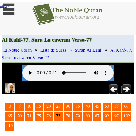
]
mbiar
Al Kahf-77, Sura La caverna Verso-77
»
»
»
El Noble Corán
Lista de Suras
Surah Al Kahf
Al Kahf-77,
Sura La caverna Verso-77
0
5
10
15
20
25
30
35
40
45
50
55
60
77
65
70
74
75
76
78
79
80
87
92
97
102
107