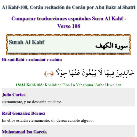
Al Kahf-108, Corán recitación de Corán por Abu Bakr al Shatri
Comparar traducciones españolas Sura Al Kahf -
Verso 108
سورة الكهف
Surah Al Kahf
Bi-smi-llāhi r-rahmāni r-rahīm
خَالِدِينَ فِيهَا لَا يَبْغُونَ عَنْهَا حِوَلًا
﴿١٠٨﴾
18/Al Kahf-108:
Khālidīna Fīhā Lā Yabghūna `Anhā Ĥiwalāan
Julio Cortes
eternamente, y no desearán mudarse.
Raúl González Bórnez
En ellos estarán eternamente, sin desear cambio alguno.
Muhammad Isa García