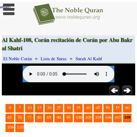
]
mbiar
Al Kahf-108, Corán recitación de Corán por Abu Bakr
al Shatri
»
»
El Noble Corán
Lista de Suras
Surah Al Kahf
0
5
10
15
20
25
30
35
40
45
50
55
60
108
65
70
75
80
85
90
95
100
105
105
106
107
109
110