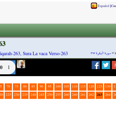
[
Español
Ca
63
سورة البقرة ٢٦٣
»
áqarah-263, Sura La vaca Verso-263
5
70
75
80
85
90
95
100
105
110
115
120
125
130
1
263
20
225
230
235
240
245
250
255
260
260
261
262
264
2