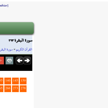
]
mbiar
سورة البقرة ٢٦٣
سورة البقرة
»
القرآن الكريم
35
140
145
150
65
266
273
278