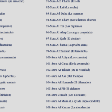
ientos que arrastran)
91-Sura Ach Chams (El sol)
)
92-Sura Al Lail (La noche)
lla)
93-Sura Ad Duha (La manana)
a)
94-Sura Ach Charh (No te hemos abierto)
ompasivo)
95-Sura At Tín (Las higueras)
tecimiento)
96-Sura Al Alaq (La sangre coagulada)
ro)
97-Sura Al Qadr (El destino)
discusión)
98-Sura Al baena (La prueba clara)
nión)
99-Sura Az Zalzalah (El terremoto)
a examinada)
100-Sura Al Adiyat (Los corceles)
101-Sura Al Carea (De la conmocin)
rnes)
102-Sura At Takacir (De la rivalidad)
s hipócritas)
103-Sura Al Asr (Del Tiempo)
ngaño mutuo)
104-Sura Al Humazah (El difamador)
cio)
105-Sura Al Fil (El elefante)
hibición)
106-Sura Coraich (Los Coraixíes)
ranía)
107-Sura Al Maun (La ayuda imprescindible)
amo)
108-Sura Al Kauzar (La abundancia)