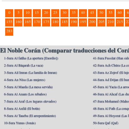
0
5
10
15
20
25
30
35
40
45
50
55
60
6
155
160
165
170
175
180
185
190
195
200
205
210
215
2
283
El Noble Corán (Comparar traducciones del Corá
1-Sura Al fatíha (La apertura [Exordio])
41-Sura Fussilat (Han sid
2-Sura Al Báqarah (La vaca)
42-Sura Ach Chúra (La co
3-Sura Alí Imran (La familia de Imran)
43-Sura Az Zojrof (El luj
4-Sura An Nísa (Las mujeres)
44-Sura Ad Dójan (El hu
5-Sura Al Maeda (La mesa servida)
45-Sura Al Yacia (La arrod
6-Sura Al Anam (Los rebaños)
46-Sura Al Ahcaf (Las du
7-Sura Al Araf (Los lugares elevados)
47-Sura Mohamed (Maho
8-Sura Al Anfál (El botín)
48-Sura Al Fath (La conqu
9-Sura At Taueba (El arrepentimiento)
49-Sura Al Hoyorat (Las h
10-Sura Yunus (Jonás)
50-Sura Qaf (Qaf)