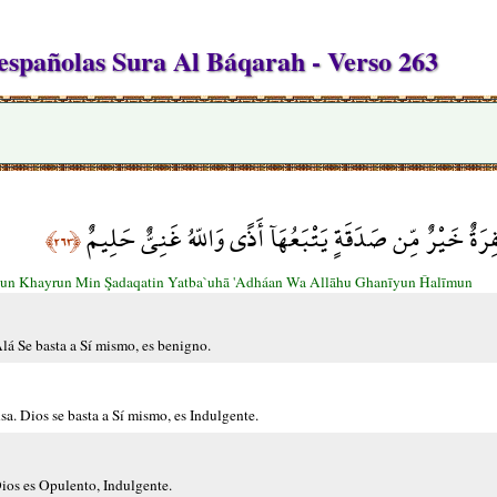
spañolas Sura Al Báqarah - Verso 263
ِرَةٌ خَيْرٌ مِّن صَدَقَةٍ يَتْبَعُهَآ أَذًى وَاللّهُ غَنِيٌّ حَلِيمٌ
﴿٢٦٣﴾
un Khayrun Min Şadaqatin Yatba`uhā 'Adháan Wa Allāhu Ghanīyun Ĥalīmun
lá Se basta a Sí mismo, es benigno.
a. Dios se basta a Sí mismo, es Indulgente.
ios es Opulento, Indulgente.