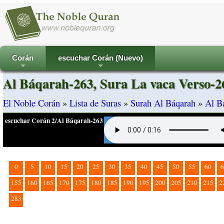
Corán
escuchar Corán (Nuevo)
+
+
Al Báqarah-263, Sura La vaca Verso-2
El Noble Corán
»
Lista de Suras
»
Surah Al Báqarah
»
Al B
escuchar Corán 2/Al Báqarah-263
0
5
10
15
20
25
30
35
40
45
50
55
60
6
155
160
165
170
175
180
185
190
195
200
205
210
215
2
283