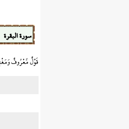
سورة البقرة
قَوْلٌ مَّعْرُوفٌ وَمَغْف