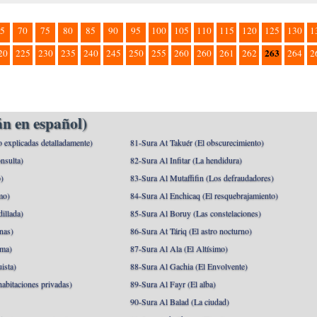
5
70
75
80
85
90
95
100
105
110
115
120
125
130
1
263
20
225
230
235
240
245
250
255
260
260
261
262
264
2
n en español)
o explicadas detalladamente)
81-Sura At Takuér (El obscurecimiento)
nsulta)
82-Sura Al Infitar (La hendidura)
o)
83-Sura Al Mutaffifin (Los defraudadores)
mo)
84-Sura Al Enchicaq (El resquebrajamiento)
illada)
85-Sura Al Boruy (Las constelaciones)
nas)
86-Sura At Táriq (El astro nocturno)
ma)
87-Sura Al Ala (El Altísimo)
ista)
88-Sura Al Gachia (El Envolvente)
abitaciones privadas)
89-Sura Al Fayr (El alba)
90-Sura Al Balad (La ciudad)