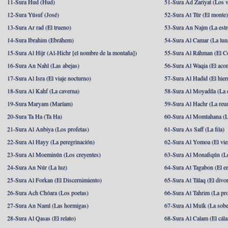
11-Sura Hud (Hud)
51-Sura Ad Zariyat (Los v
12-Sura Yúsuf (José)
52-Sura At Túr (El monte
13-Sura Ar rad (El trueno)
53-Sura An Najm (La estre
14-Sura Ibrahim (Ebráhem)
54-Sura Al Camar (La lun
15-Sura Al Hijr (Al-Hichr [el nombre de la montaña])
55-Sura Al Ráhman (El C
16-Sura An Nahl (Las abejas)
56-Sura Al Waqia (El acon
17-Sura Al Isra (El viaje nocturno)
57-Sura Al Hadid (El hier
18-Sura Al Kahf (La caverna)
58-Sura Al Moyadíla (La 
19-Sura Maryam (Maríam)
59-Sura Al Hachr (La reu
20-Sura Ta Ha (Ta Ha)
60-Sura Al Momtahana (L
21-Sura Al Anbiya (Los profetas)
61-Sura As Saff (La fila)
22-Sura Al Hayy (La peregrinación)
62-Sura Al Yomoa (El vie
23-Sura Al Moeminún (Los creyentes)
63-Sura Al Monafiqún (Lo
24-Sura An Núr (La luz)
64-Sura At Tagabon (El e
25-Sura Al Forkan (El Discernimiento)
65-Sura At Tálaq (El divor
26-Sura Ach Chóara (Los poetas)
66-Sura At Tahrim (La pro
27-Sura An Naml (Las hormigas)
67-Sura Al Mulk (La sobe
28-Sura Al Qasas (El relato)
68-Sura Al Calam (El cál