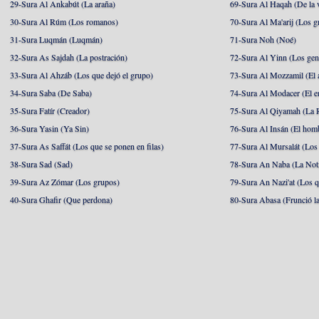
29-Sura Al Ankabút (La araña)
69-Sura Al Haqah (De la v
30-Sura Al Rúm (Los romanos)
70-Sura Al Ma'arij (Los g
31-Sura Luqmán (Luqmán)
71-Sura Noh (Noé)
32-Sura As Sajdah (La postración)
72-Sura Al Yinn (Los gen
33-Sura Al Ahzáb (Los que dejó el grupo)
73-Sura Al Mozzamil (El 
34-Sura Saba (De Saba)
74-Sura Al Modacer (El e
35-Sura Fatír (Creador)
75-Sura Al Qiyamah (La R
36-Sura Yasin (Ya Sin)
76-Sura Al Insán (El hom
37-Sura As Saffát (Los que se ponen en filas)
77-Sura Al Mursalát (Los
38-Sura Sad (Sad)
78-Sura An Naba (La Noti
39-Sura Az Zómar (Los grupos)
79-Sura An Nazi'at (Los q
40-Sura Ghafir (Que perdona)
80-Sura Abasa (Frunció la