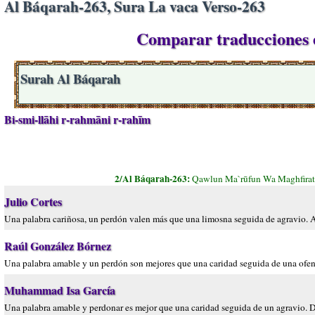
Al Báqarah-263, Sura La vaca Verso-263
Comparar traducciones e
Surah Al Báqarah
Bi-smi-llāhi r-rahmāni r-rahīm
2/Al Báqarah-263:
Qawlun Ma`rūfun Wa Maghfirat
Julio Cortes
Una palabra cariñosa, un perdón valen más que una limosna seguida de agravio. A
Raúl González Bórnez
Una palabra amable y un perdón son mejores que una caridad seguida de una ofens
Muhammad Isa García
Una palabra amable y perdonar es mejor que una caridad seguida de un agravio. D