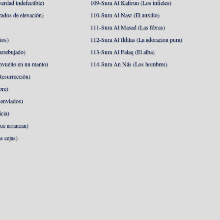
erdad indefectible)
109-Sura Al Kafirun (Los infieles)
rados de elevación)
110-Sura Al Nasr (El auxilio)
111-Sura Al Masad (Las fibras)
ios)
112-Sura Al Ikhlas (La adoracion pura)
arrebujado)
113-Sura Al Falaq (El alba)
nvuelto en un manto)
114-Sura An Nás (Los hombres)
esurrección)
bre)
 enviados)
cia)
ue arrancan)
s cejas)