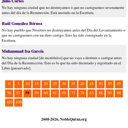
Julio Cortes
No hay ninguna ciudad que no destruyamos o que no castiguemos severamente
antes del día de la Resurreción. Está anotado en la Escritura.
Raúl González Bórnez
No hay pueblo que Nosotros no destruyamos antes del Día del Levantamiento o
que no castiguemos con un duro castigo. Esto ha sido consignado en la
Escritura.
Muhammad Isa García
No hay ninguna ciudad [de incrédulos] que no vaya a destruir o castigar antes
del Día de la Resurrección. Esto es lo que ha sido decretado y registrado en el
Libro [preservado].
0
5
10
15
20
25
30
35
40
45
50
55
55
58
56
57
59
60
61
68
73
78
83
88
93
98
103
108
2008-2026, NobleQuran.org