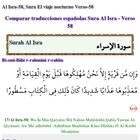
Al Isra-58, Sura El viaje nocturno Verso-58
Comparar traducciones españolas Sura Al Isra - Verso
58
سورة الإسراء
Surah Al Isra
Bi-smi-llāhi r-rahmāni r-rahīm
وَإِن مَّن قَرْيَةٍ إِلاَّ نَحْنُ مُهْلِكُوهَا قَبْلَ يَوْمِ الْقِيَامَةِ أَوْ
مُعَذِّبُوهَا عَذَابًا شَدِيدًا كَانَ ذَلِك فِي الْكِتَابِ مَسْطُورًا
﴿٥٨﴾
17/Al Isra-58:
Wa 'In Min Qaryatin 'Illā Naĥnu Muhlikūhā Qabla Yawmi Al-
Qiyāmati 'Aw Mu`adhibūhā `Adhābāan Shadīdāan Kāna Dhālika Fī Al-Kitābi
Masţūrāan