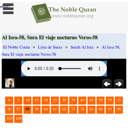
]
mbiar
Al Isra-58, Sura El viaje nocturno Verso-58
»
»
»
El Noble Corán
Lista de Suras
Surah Al Isra
Al Isra-58,
Sura El viaje nocturno Verso-58
0
5
10
15
20
25
30
35
40
45
50
55
55
58
56
57
59
60
61
68
73
78
83
88
93
98
103
108