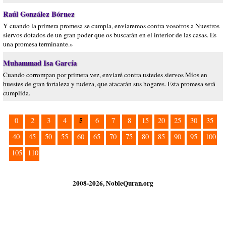
Raúl González Bórnez
Y cuando la primera promesa se cumpla, enviaremos contra vosotros a Nuestros
siervos dotados de un gran poder que os buscarán en el interior de las casas. Es
una promesa terminante.»
Muhammad Isa García
Cuando corrompan por primera vez, enviaré contra ustedes siervos Míos en
huestes de gran fortaleza y rudeza, que atacarán sus hogares. Esta promesa será
cumplida.
5
0
2
3
4
6
7
8
15
20
25
30
35
40
45
50
55
60
65
70
75
80
85
90
95
100
105
110
2008-2026, NobleQuran.org