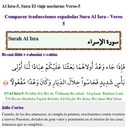
Al Isra-5, Sura El viaje nocturno Verso-5
Comparar traducciones españolas Sura Al Isra - Verso
5
سورة الإسراء
Surah Al Isra
Bi-smi-llāhi r-rahmāni r-rahīm
فَإِذَا جَاء وَعْدُ أُولاهُمَا بَعَثْنَا عَلَيْكُمْ عِبَادًا لَّنَا أُوْلِي
بَأْسٍ شَدِيدٍ فَجَاسُواْ خِلاَلَ الدِّيَارِ وَكَانَ وَعْدًا مَّفْعُولاً
﴿٥﴾
17/Al Isra-5:
Fa'idhā Jā'a Wa`du 'Ūlāhumā Ba`athnā `Alaykum `Ibādāan Lanā
'Ūlī Ba'sin Shadīdin Fajāsū Khilāla Ad-Diyāri Wa Kāna Wa`dāan Maf`ūlāan
Julio Cortes
Cuando, de las dos amenazas, se cumpla la primera, suscitaremos contra vosotros
a siervos Nuestros, dotados de gran valor y penetrarán en el interior de las casas.
Amenaza que se cumplirá».