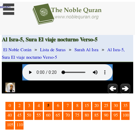
]
mbiar
Al Isra-5, Sura El viaje nocturno Verso-5
»
»
»
El Noble Corán
Lista de Suras
Surah Al Isra
Al Isra-5,
Sura El viaje nocturno Verso-5
5
0
2
3
4
6
7
8
15
20
25
30
35
40
45
50
55
60
65
70
75
80
85
90
95
100
105
110