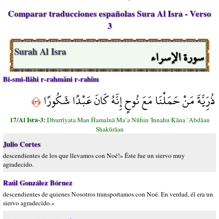
Comparar traducciones españolas Sura Al Isra - Verso
3
سورة الإسراء
Surah Al Isra
Bi-smi-llāhi r-rahmāni r-rahīm
ذُرِّيَّةَ مَنْ حَمَلْنَا مَعَ نُوحٍ إِنَّهُ كَانَ عَبْدًا شَكُورًا
﴿٣﴾
17/Al Isra-3:
Dhurrīyata Man Ĥamalnā Ma`a Nūĥin 'Innahu Kāna `Abdāan
Shakūrāan
Julio Cortes
descendientes de los que llevamos con Noé!» Éste fue un siervo muy
agradecido.
Raúl González Bórnez
descendientes de quienes Nosotros transportamos con Noé. En verdad, él era un
siervo agradecido.»