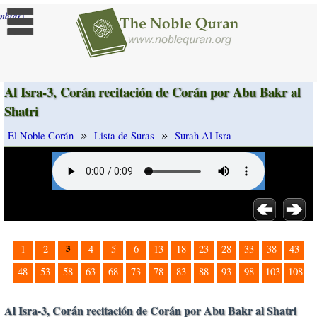
]
mbiar
Al Isra-3, Corán recitación de Corán por Abu Bakr al
Shatri
»
»
El Noble Corán
Lista de Suras
Surah Al Isra
3
1
2
4
5
6
13
18
23
28
33
38
43
48
53
58
63
68
73
78
83
88
93
98
103
108
Al Isra-3, Corán recitación de Corán por Abu Bakr al Shatri