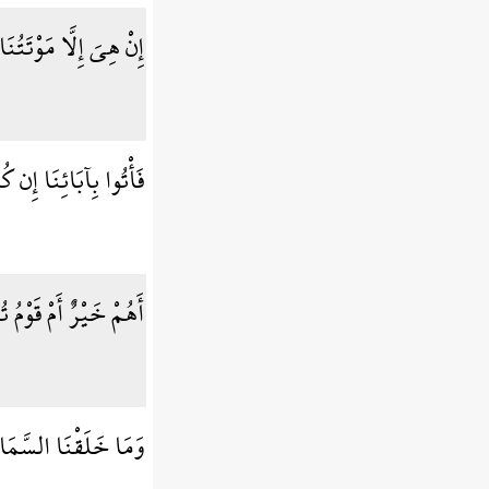
إِنْ هِيَ إِلَّا مَوْتَتُ
فَأْتُوا بِآبَائِنَا إِن 
أَهُمْ خَيْرٌ أَمْ قَوْمُ 
وَمَا خَلَقْنَا السَّمَا