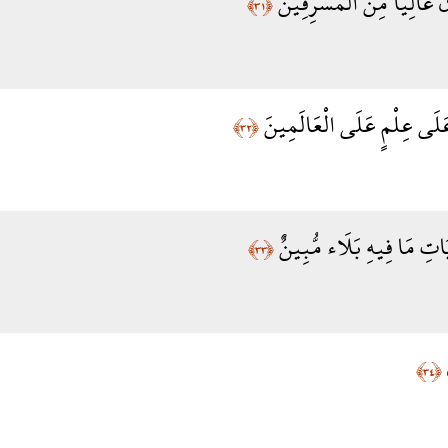
انَ عَالِيًا مِّنَ الْمُسْرِفِينَ
﴿٣١﴾
عَلَى عِلْمٍ عَلَى الْعَالَمِينَ
﴿٣٢﴾
يَاتِ مَا فِيهِ بَلَاء مُّبِينٌ
﴿٣٣﴾
َ
﴿٣٤﴾