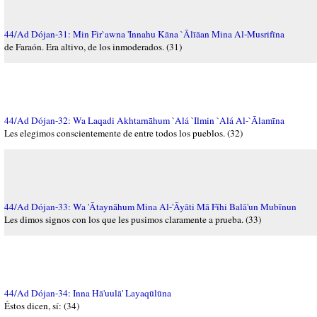
44/Ad Dójan-31: Min Fir`awna 'Innahu Kāna `Ālīāan Mina Al-Musrifīna
de Faraón. Era altivo, de los inmoderados. (31)
44/Ad Dójan-32: Wa Laqadi Akhtarnāhum `Alá `Ilmin `Alá Al-`Ālamīna
Les elegimos conscientemente de entre todos los pueblos. (32)
44/Ad Dójan-33: Wa 'Ātaynāhum Mina Al-'Āyāti Mā Fīhi Balā'un Mubīnun
Les dimos signos con los que les pusimos claramente a prueba. (33)
44/Ad Dójan-34: Inna Hā'uulā' Layaqūlūna
Éstos dicen, sí: (34)