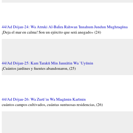
44/Ad Dójan-24: Wa Atruki Al-Baĥra Rahwan 'Innahum Jundun Mughraqūna
¡Deja el mar en calma! Son un ejército que será anegado» (24)
44/Ad Dójan-25: Kam Tarakū Min Jannātin Wa `Uyūnin
¡Cuántos jardines y fuentes abandonaron, (25)
44/Ad Dójan-26: Wa Zurū`in Wa Maqāmin Karīmin
cuántos campos cultivados, cuántas suntuosas residencias, (26)