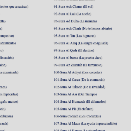
ientos que arrastran)
91-Sura Ach Chams (El sol)
)
92-Sura Al Lail (La noche)
lla)
93-Sura Ad Duha (La manana)
a)
94-Sura Ach Charh (No te hemos abierto)
ompasivo)
95-Sura At Tín (Las higueras)
tecimiento)
96-Sura Al Alaq (La sangre coagulada)
ro)
97-Sura Al Qadr (El destino)
discusión)
98-Sura Al baena (La prueba clara)
nión)
99-Sura Az Zalzalah (El terremoto)
a examinada)
100-Sura Al Adiyat (Los corceles)
101-Sura Al Carea (De la conmocin)
rnes)
102-Sura At Takacir (De la rivalidad)
s hipócritas)
103-Sura Al Asr (Del Tiempo)
ngaño mutuo)
104-Sura Al Humazah (El difamador)
cio)
105-Sura Al Fil (El elefante)
hibición)
106-Sura Coraich (Los Coraixíes)
ranía)
107-Sura Al Maun (La ayuda imprescindible)
amo)
108-Sura Al Kauzar (La abundancia)