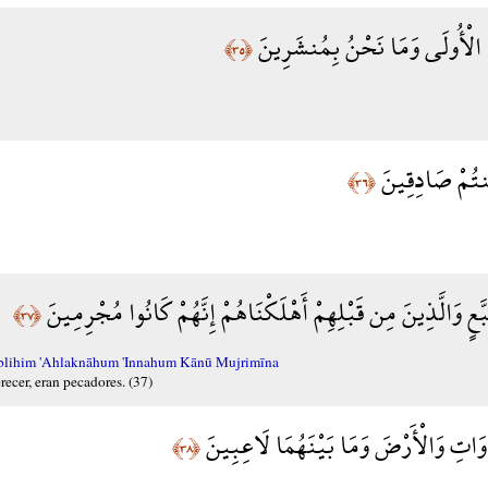
نَا الْأُولَى وَمَا نَحْنُ بِمُنشَرِينَ
﴿٣٥﴾
كُنتُمْ صَادِقِينَ
﴿٣٦﴾
تُبَّعٍ وَالَّذِينَ مِن قَبْلِهِمْ أَهْلَكْنَاهُمْ إِنَّهُمْ كَانُوا مُجْرِمِينَ
﴿٣٧﴾
lihim 'Ahlaknāhum 'Innahum Kānū Mujrimīna
ecer, eran pecadores. (37)
وَاتِ وَالْأَرْضَ وَمَا بَيْنَهُمَا لَاعِبِينَ
﴿٣٨﴾