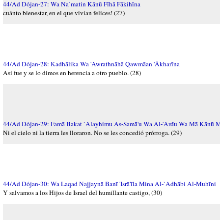
44/Ad Dójan-27: Wa Na`matin Kānū Fīhā Fākihīna
cuánto bienestar, en el que vivían felices! (27)
44/Ad Dójan-28: Kadhālika Wa 'Awrathnāhā Qawmāan 'Ākharīna
Así fue y se lo dimos en herencia a otro pueblo. (28)
44/Ad Dójan-29: Famā Bakat `Alayhimu As-Samā'u Wa Al-'Arđu Wa Mā Kānū 
Ni el cielo ni la tierra les lloraron. No se les concedió prórroga. (29)
44/Ad Dójan-30: Wa Laqad Najjaynā Banī 'Isrā'īla Mina Al-`Adhābi Al-Muhīni
Y salvamos a los Hijos de Israel del humillante castigo, (30)