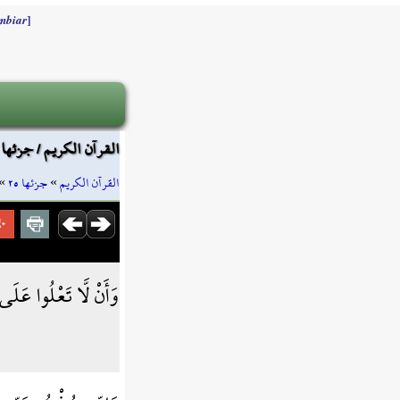
]
mbiar
القرآن الكريم / جزئها ٢٥ / صفحة ٤٩٧
»
جزئها ٢٥
»
القرآن الكريم
وَأَنْ لَّا تَعْلُوا عَلَ