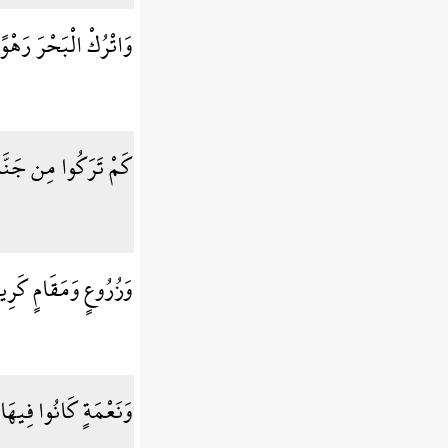
وَاتْرُكْ الْبَحْرَ رَهْوً
كَمْ تَرَكُوا مِن جَنّ
وَزُرُوعٍ وَمَقَامٍ كَرِ
وَنَعْمَةٍ كَانُوا فِيهَ