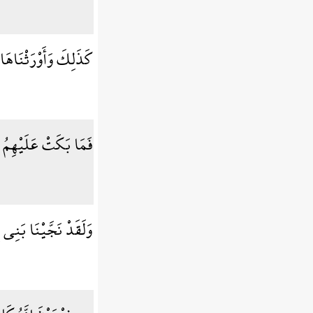
كَذَلِكَ وَأَوْرَثْنَاهَ
فَمَا بَكَتْ عَلَيْهِمُ
وَلَقَدْ نَجَّيْنَا بَنِ