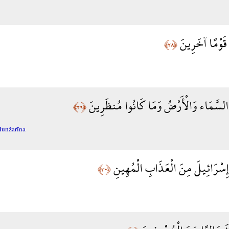
ا قَوْمًا آخَرِينَ
﴿٢٨﴾
 السَّمَاء وَالْأَرْضُ وَمَا كَانُوا مُنظَرِينَ
﴿٢٩﴾
Munžarīna
ي إِسْرَائِيلَ مِنَ الْعَذَابِ الْمُهِينِ
﴿٣٠﴾