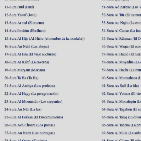
11-Sura Hud (Hud)
51-Sura Ad Zariyat (Los v
12-Sura Yúsuf (José)
52-Sura At Túr (El monte
13-Sura Ar rad (El trueno)
53-Sura An Najm (La estre
14-Sura Ibrahim (Ebráhem)
54-Sura Al Camar (La lun
15-Sura Al Hijr (Al-Hichr [el nombre de la montaña])
55-Sura Al Ráhman (El C
16-Sura An Nahl (Las abejas)
56-Sura Al Waqia (El acon
17-Sura Al Isra (El viaje nocturno)
57-Sura Al Hadid (El hier
18-Sura Al Kahf (La caverna)
58-Sura Al Moyadíla (La 
19-Sura Maryam (Maríam)
59-Sura Al Hachr (La reu
20-Sura Ta Ha (Ta Ha)
60-Sura Al Momtahana (L
21-Sura Al Anbiya (Los profetas)
61-Sura As Saff (La fila)
22-Sura Al Hayy (La peregrinación)
62-Sura Al Yomoa (El vie
23-Sura Al Moeminún (Los creyentes)
63-Sura Al Monafiqún (Lo
24-Sura An Núr (La luz)
64-Sura At Tagabon (El e
25-Sura Al Forkan (El Discernimiento)
65-Sura At Tálaq (El divor
26-Sura Ach Chóara (Los poetas)
66-Sura At Tahrim (La pro
27-Sura An Naml (Las hormigas)
67-Sura Al Mulk (La sobe
28-Sura Al Qasas (El relato)
68-Sura Al Calam (El cál