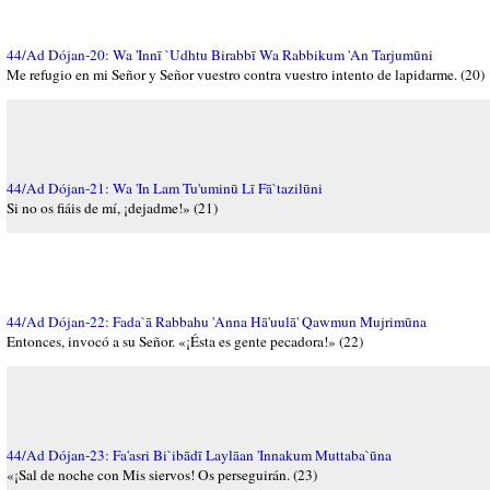
44/Ad Dójan-20: Wa 'Innī `Udhtu Birabbī Wa Rabbikum 'An Tarjumūni
Me refugio en mi Señor y Señor vuestro contra vuestro intento de lapidarme. (20)
44/Ad Dójan-21: Wa 'In Lam Tu'uminū Lī Fā`tazilūni
Si no os fiáis de mí, ¡dejadme!» (21)
44/Ad Dójan-22: Fada`ā Rabbahu 'Anna Hā'uulā' Qawmun Mujrimūna
Entonces, invocó a su Señor. «¡Ésta es gente pecadora!» (22)
44/Ad Dójan-23: Fa'asri Bi`ibādī Laylāan 'Innakum Muttaba`ūna
«¡Sal de noche con Mis siervos! Os perseguirán. (23)