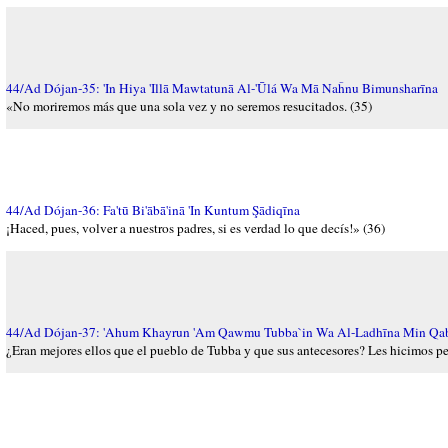
44/Ad Dójan-35: 'In Hiya 'Illā Mawtatunā Al-'Ūlá Wa Mā Naĥnu Bimunsharīna
«No moriremos más que una sola vez y no seremos resucitados. (35)
44/Ad Dójan-36: Fa'tū Bi'ābā'inā 'In Kuntum Şādiqīna
¡Haced, pues, volver a nuestros padres, si es verdad lo que decís!» (36)
44/Ad Dójan-37: 'Ahum Khayrun 'Am Qawmu Tubba`in Wa Al-Ladhīna Min Qab
¿Eran mejores ellos que el pueblo de Tubba y que sus antecesores? Les hicimos per