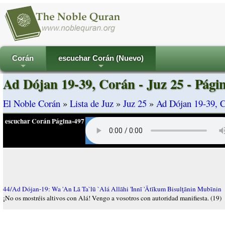
Corán
escuchar Corán (Nuevo)
+
+
Ad Dójan 19-39, Corán - Juz 25 - Pági
El Noble Corán
»
Lista de Juz
»
Juz 25
»
Ad Dójan 19-39, C
escuchar Corán Página-497
44/Ad Dójan-19: Wa 'An Lā Ta`lū `Alá Allāhi 'Innī 'Ātīkum Bisulţānin Mubīnin
¡No os mostréis altivos con Alá! Vengo a vosotros con autoridad manifiesta. (19)