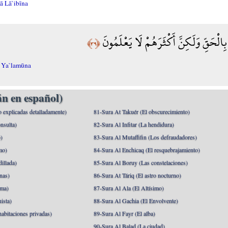
 Lā`ibīna
بِالْحَقِّ وَلَكِنَّ أَكْثَرَهُمْ لَا يَعْلَمُونَ
﴿٣٩﴾
ā Ya`lamūna
n en español)
o explicadas detalladamente)
81-Sura At Takuér (El obscurecimiento)
nsulta)
82-Sura Al Infitar (La hendidura)
o)
83-Sura Al Mutaffifin (Los defraudadores)
mo)
84-Sura Al Enchicaq (El resquebrajamiento)
illada)
85-Sura Al Boruy (Las constelaciones)
nas)
86-Sura At Táriq (El astro nocturno)
ma)
87-Sura Al Ala (El Altísimo)
ista)
88-Sura Al Gachia (El Envolvente)
abitaciones privadas)
89-Sura Al Fayr (El alba)
90-Sura Al Balad (La ciudad)