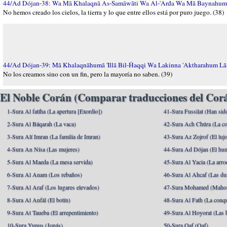
44/Ad Dójan-38: Wa Mā Khalaqnā As-Samāwāti Wa Al-'Arđa Wa Mā Baynahumā
No hemos creado los cielos, la tierra y lo que entre ellos está por puro juego. (38)
44/Ad Dójan-39: Mā Khalaqnāhumā 'Illā Bil-Ĥaqqi Wa Lakinna 'Aktharahum L
No los creamos sino con un fin, pero la mayoría no saben. (39)
El Noble Corán (Comparar traducciones del Corá
1-Sura Al fatíha (La apertura [Exordio])
41-Sura Fussilat (Han sid
2-Sura Al Báqarah (La vaca)
42-Sura Ach Chúra (La co
3-Sura Alí Imran (La familia de Imran)
43-Sura Az Zojrof (El luj
4-Sura An Nísa (Las mujeres)
44-Sura Ad Dójan (El hu
5-Sura Al Maeda (La mesa servida)
45-Sura Al Yacia (La arrod
6-Sura Al Anam (Los rebaños)
46-Sura Al Ahcaf (Las du
7-Sura Al Araf (Los lugares elevados)
47-Sura Mohamed (Maho
8-Sura Al Anfál (El botín)
48-Sura Al Fath (La conqu
9-Sura At Taueba (El arrepentimiento)
49-Sura Al Hoyorat (Las h
10-Sura Yunus (Jonás)
50-Sura Qaf (Qaf)