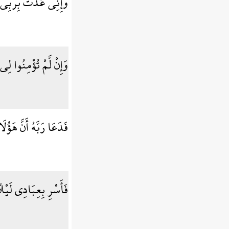
وَإِنِّي عُذْتُ بِرَبِّي 
وَإِنْ لَّمْ تُؤْمِنُوا لِي
فَدَعَا رَبَّهُ أَنَّ هَؤُل
فَأَسْرِ بِعِبَادِي لَيْلً