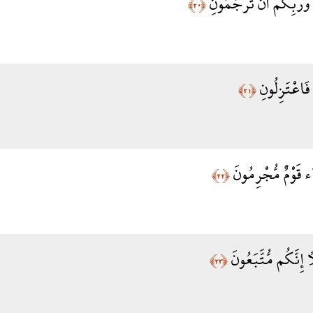
وَرَبِّكُمْ أَن تَرْجُمُونِ
﴿٢٠﴾
 فَاعْتَزِلُونِ
﴿٢١﴾
َاء قَوْمٌ مُّجْرِمُونَ
﴿٢٢﴾
ا إِنَّكُم مُّتَّبَعُونَ
﴿٢٣﴾