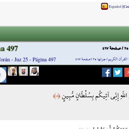
[
Español
Ca
na 497
القرآن الكريم / جزئها ٢٥ / صفحة ٤٩٧
orán - Juz 25 - Página 497
ى اللَّهِ إِنِّي آتِيكُم بِسُلْطَانٍ مُّبِينٍ
﴿١٩﴾