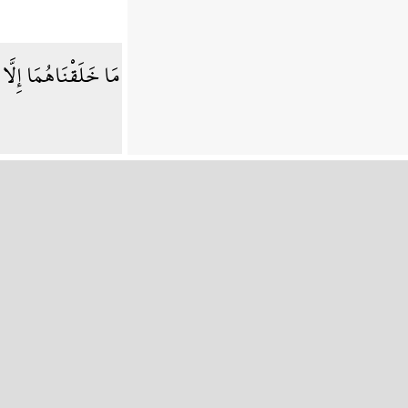
مَا خَلَقْنَاهُمَا إِلَّا 