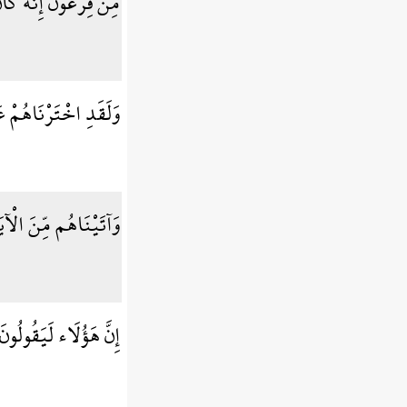
مِن فِرْعَوْنَ إِنَّهُ كَ
وَلَقَدِ اخْتَرْنَاهُمْ 
وَآتَيْنَاهُم مِّنَ الْآ
إِنَّ هَؤُلَاء لَيَقُولُون