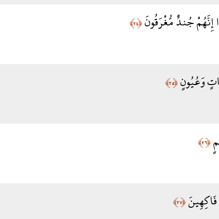
ا إِنَّهُمْ جُندٌ مُّغْرَقُونَ
﴿٢٤﴾
َاتٍ وَعُيُونٍ
﴿٢٥﴾
يمٍ
﴿٢٦﴾
ا فَاكِهِينَ
﴿٢٧﴾