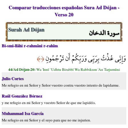
Comparar traducciones españolas Sura Ad Dójan -
Verso 20
سورة الدخان
Surah Ad Dójan
Bi-smi-llāhi r-rahmāni r-rahīm
وَإِنِّي عُذْتُ بِرَبِّي وَرَبِّكُمْ أَن تَرْجُمُونِ
﴿٢٠﴾
44/Ad Dójan-20:
Wa 'Innī `Udhtu Birabbī Wa Rabbikum 'An Tarjumūni
Julio Cortes
Me refugio en mi Señor y Señor vuestro contra vuestro intento de lapidarme.
Raúl González Bórnez
y me refugio en mi Señor y vuestro Señor de que me lapidéis.
Muhammad Isa García
Me refugio en mi Señor y el suyo para que no me injurien.