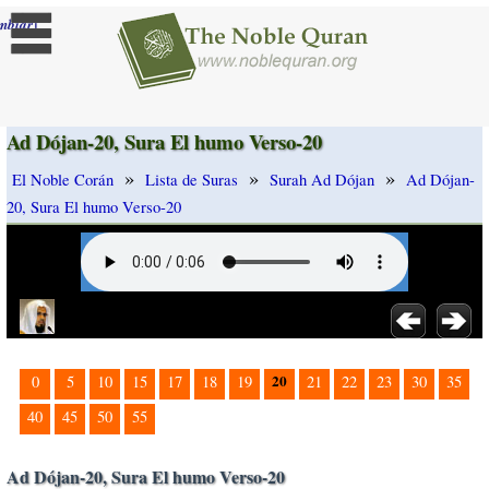
]
mbiar
Ad Dójan-20, Sura El humo Verso-20
»
»
»
El Noble Corán
Lista de Suras
Surah Ad Dójan
Ad Dójan-
20, Sura El humo Verso-20
20
0
5
10
15
17
18
19
21
22
23
30
35
40
45
50
55
Ad Dójan-20, Sura El humo Verso-20