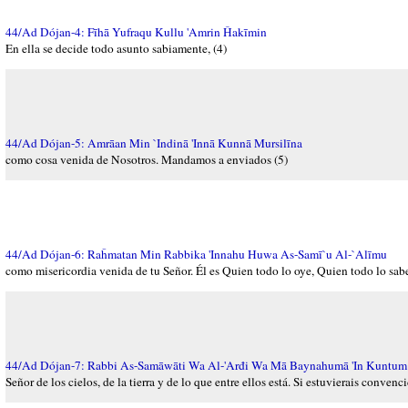
44/Ad Dójan-4: Fīhā Yufraqu Kullu 'Amrin Ĥakīmin
En ella se decide todo asunto sabiamente, (4)
44/Ad Dójan-5: Amrāan Min `Indinā 'Innā Kunnā Mursilīna
como cosa venida de Nosotros. Mandamos a enviados (5)
44/Ad Dójan-6: Raĥmatan Min Rabbika 'Innahu Huwa As-Samī`u Al-`Alīmu
como misericordia venida de tu Señor. Él es Quien todo lo oye, Quien todo lo sabe
44/Ad Dójan-7: Rabbi As-Samāwāti Wa Al-'Arđi Wa Mā Baynahumā 'In Kuntum
Señor de los cielos, de la tierra y de lo que entre ellos está. Si estuvierais convencid