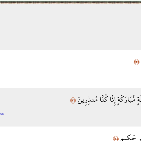
﴿٢﴾
لَةٍ مُّبَارَكَةٍ إِنَّا كُنَّا مُنذِرِينَ
﴿٣﴾
īna
مْرٍ حَكِيمٍ
﴿٤﴾