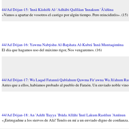
44/Ad Dójan-15: 'Innā Kāshifū Al-`Adhābi Qalīlāan 'Innakum `Ā'idūna
«Vamos a apartar de vosotros el castigo por algún tiempo. Pero reincidiréis». (15)
44/Ad Dójan-16: Yawma Nabţishu Al-Baţshata Al-Kubrá 'Innā Muntaqimūna
El día que hagamos uso del máximo rigor, Nos vengaremos. (16)
44/Ad Dójan-17: Wa Laqad Fatannā Qablahum Qawma Fir`awna Wa Jā'ahum Ra
Antes que a ellos, habíamos probado al pueblo de Faraón. Un enviado noble vino a
44/Ad Dójan-18: An 'Addū 'Ilayya `Ibāda Allāhi 'Innī Lakum Rasūlun 'Amīnun
«¡Entregadme a los siervos de Alá! Tenéis en mí a un enviado digno de confianza.