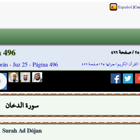
[
Español
Ca
a 496
القرآن الكريم / جزئها ٢٥ / صفحة ٤٩٦
rán - Juz 25 - Página 496
سورة الدخان
Surah Ad Dójan