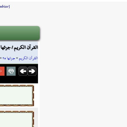
]
mbiar
القرآن الكريم / جزئها ٢٥ / صفحة ٤٩٦
»
جزئها ٢٥
»
القرآن الكريم