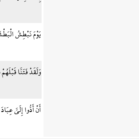
يَوْمَ نَبْطِشُ الْبَطْش
وَلَقَدْ فَتَنَّا قَبْلَهُ
أَنْ أَدُّوا إِلَيَّ عِبَاد