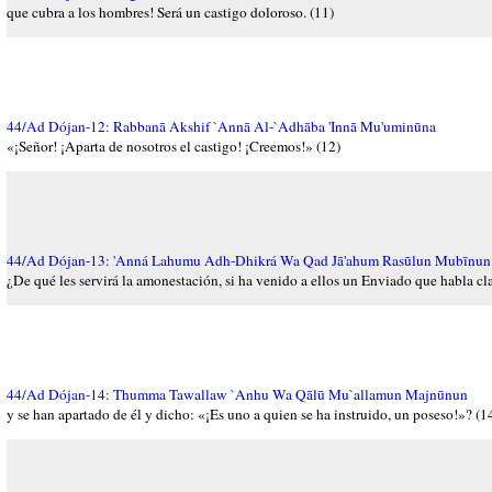
que cubra a los hombres! Será un castigo doloroso. (11)
44/Ad Dójan-12: Rabbanā Akshif `Annā Al-`Adhāba 'Innā Mu'uminūna
«¡Señor! ¡Aparta de nosotros el castigo! ¡Creemos!» (12)
44/Ad Dójan-13: 'Anná Lahumu Adh-Dhikrá Wa Qad Jā'ahum Rasūlun Mubīnun
¿De qué les servirá la amonestación, si ha venido a ellos un Enviado que habla cl
44/Ad Dójan-14: Thumma Tawallaw `Anhu Wa Qālū Mu`allamun Majnūnun
y se han apartado de él y dicho: «¡Es uno a quien se ha instruido, un poseso!»? (1