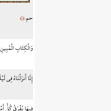
حم
﴿١﴾
وَالْكِتَابِ الْمُبِينِ
إِنَّا أَنزَلْنَاهُ فِي لَيْ
فِيهَا يُفْرَقُ كُلُّ أَ