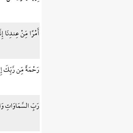
أَمْرًا مِّنْ عِندِنَا إِن
رَحْمَةً مِّن رَّبِّكَ إِ
رَبِّ السَّمَاوَاتِ وَال