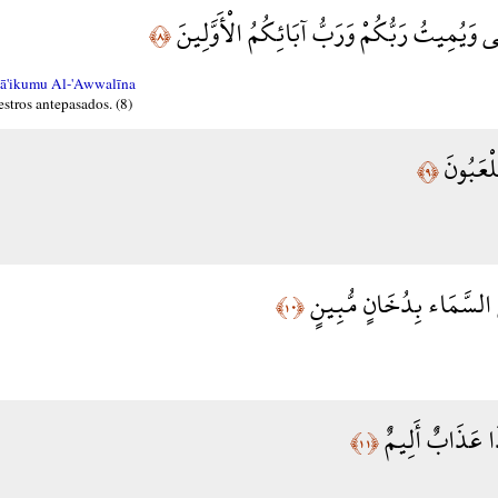
ْيِي وَيُمِيتُ رَبُّكُمْ وَرَبُّ آبَائِكُمُ الْأَوَّلِينَ
﴿٨﴾
bā'ikumu Al-'Awwalīna
estros antepasados. (8)
ْعَبُونَ
﴿٩﴾
ِي السَّمَاء بِدُخَانٍ مُّبِينٍ
﴿١٠﴾
ا عَذَابٌ أَلِيمٌ
﴿١١﴾