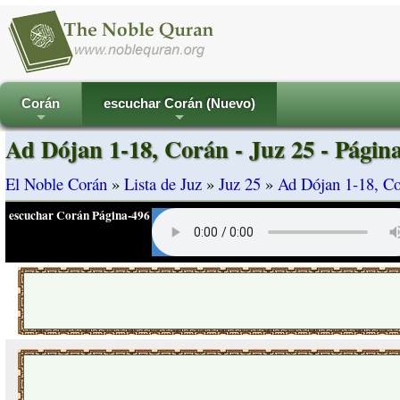
Corán
escuchar Corán (Nuevo)
+
+
Ad Dójan 1-18, Corán - Juz 25 - Págin
El Noble Corán
»
Lista de Juz
»
Juz 25
»
Ad Dójan 1-18, Co
escuchar Corán Página-496