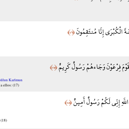
َةَ الْكُبْرَى إِنَّا مُنتَقِمُونَ
﴿١٦﴾
مْ قَوْمَ فِرْعَوْنَ وَجَاءهُمْ رَسُولٌ كَرِيمٌ
﴿١٧﴾
sūlun Karīmun
 ellos: (17)
َ اللَّهِ إِنِّي لَكُمْ رَسُولٌ أَمِينٌ
﴿١٨﴾
 (18)