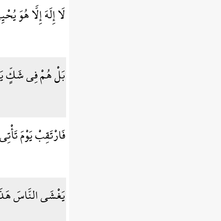
لَا إِلَهَ إِلَّا هُوَ يُح
بَلْ هُمْ فِي شَكٍّ يَل
فَارْتَقِبْ يَوْمَ تَأْت
يَغْشَى النَّاسَ هَذَ