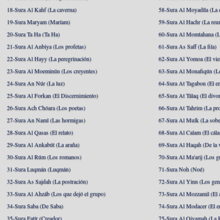
18-Sura Al Kahf (La caverna)
58-Sura Al Moyadíla (La 
19-Sura Maryam (Maríam)
59-Sura Al Hachr (La reu
20-Sura Ta Ha (Ta Ha)
60-Sura Al Momtahana (L
21-Sura Al Anbiya (Los profetas)
61-Sura As Saff (La fila)
22-Sura Al Hayy (La peregrinación)
62-Sura Al Yomoa (El vie
23-Sura Al Moeminún (Los creyentes)
63-Sura Al Monafiqún (Lo
24-Sura An Núr (La luz)
64-Sura At Tagabon (El e
25-Sura Al Forkan (El Discernimiento)
65-Sura At Tálaq (El divor
26-Sura Ach Chóara (Los poetas)
66-Sura At Tahrim (La pro
27-Sura An Naml (Las hormigas)
67-Sura Al Mulk (La sobe
28-Sura Al Qasas (El relato)
68-Sura Al Calam (El cál
29-Sura Al Ankabút (La araña)
69-Sura Al Haqah (De la v
30-Sura Al Rúm (Los romanos)
70-Sura Al Ma'arij (Los g
31-Sura Luqmán (Luqmán)
71-Sura Noh (Noé)
32-Sura As Sajdah (La postración)
72-Sura Al Yinn (Los gen
33-Sura Al Ahzáb (Los que dejó el grupo)
73-Sura Al Mozzamil (El 
34-Sura Saba (De Saba)
74-Sura Al Modacer (El e
35-Sura Fatír (Creador)
75-Sura Al Qiyamah (La R