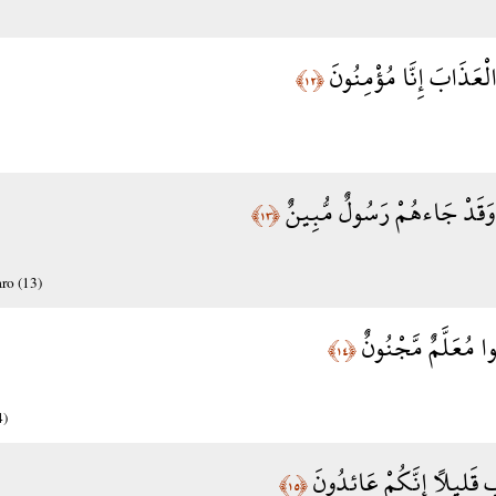
لْعَذَابَ إِنَّا مُؤْمِنُونَ
﴿١٢﴾
 وَقَدْ جَاءهُمْ رَسُولٌ مُّبِينٌ
﴿١٣﴾
aro (13)
الُوا مُعَلَّمٌ مَّجْنُونٌ
﴿١٤﴾
4)
ِ قَلِيلًا إِنَّكُمْ عَائِدُونَ
﴿١٥﴾