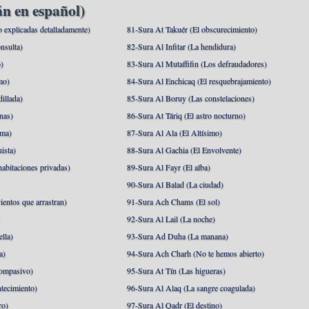
n en español)
o explicadas detalladamente)
81-Sura At Takuér (El obscurecimiento)
nsulta)
82-Sura Al Infitar (La hendidura)
o)
83-Sura Al Mutaffifin (Los defraudadores)
mo)
84-Sura Al Enchicaq (El resquebrajamiento)
illada)
85-Sura Al Boruy (Las constelaciones)
nas)
86-Sura At Táriq (El astro nocturno)
ma)
87-Sura Al Ala (El Altísimo)
ista)
88-Sura Al Gachia (El Envolvente)
abitaciones privadas)
89-Sura Al Fayr (El alba)
90-Sura Al Balad (La ciudad)
ientos que arrastran)
91-Sura Ach Chams (El sol)
)
92-Sura Al Lail (La noche)
lla)
93-Sura Ad Duha (La manana)
a)
94-Sura Ach Charh (No te hemos abierto)
ompasivo)
95-Sura At Tín (Las higueras)
tecimiento)
96-Sura Al Alaq (La sangre coagulada)
ro)
97-Sura Al Qadr (El destino)