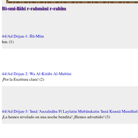
Bi-smi-llāhi r-rahmāni r-rahīm
44/Ad Dójan-1: Ĥā-Mīm
hm. (1)
44/Ad Dójan-2: Wa Al-Kitābi Al-Mubīni
¡Por la Escritura clara! (2)
44/Ad Dójan-3: 'Innā 'Anzalnāhu Fī Laylatin Mubārakatin 'Innā Kunnā Mundhir
¡La hemos revelado en una noche bendita! ¡Hemos advertido! (3)