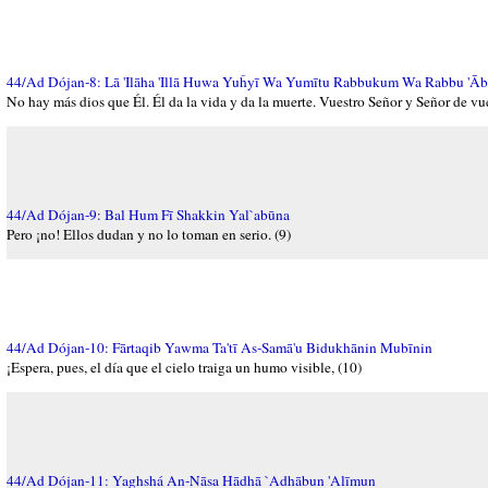
44/Ad Dójan-8: Lā 'Ilāha 'Illā Huwa Yuĥyī Wa Yumītu Rabbukum Wa Rabbu 'Ā
No hay más dios que Él. Él da la vida y da la muerte. Vuestro Señor y Señor de vu
44/Ad Dójan-9: Bal Hum Fī Shakkin Yal`abūna
Pero ¡no! Ellos dudan y no lo toman en serio. (9)
44/Ad Dójan-10: Fārtaqib Yawma Ta'tī As-Samā'u Bidukhānin Mubīnin
¡Espera, pues, el día que el cielo traiga un humo visible, (10)
44/Ad Dójan-11: Yaghshá An-Nāsa Hādhā `Adhābun 'Alīmun