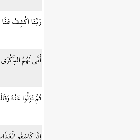
رَبَّنَا اكْشِفْ عَنَّا ا
أَنَّى لَهُمُ الذِّكْرَى
ثُمَّ تَوَلَّوْا عَنْهُ وَقَ
إِنَّا كَاشِفُو الْعَذَاب