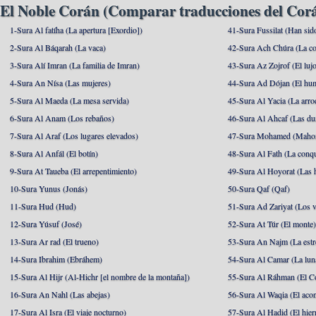
El Noble Corán (Comparar traducciones del Corá
1-Sura Al fatíha (La apertura [Exordio])
41-Sura Fussilat (Han sid
2-Sura Al Báqarah (La vaca)
42-Sura Ach Chúra (La co
3-Sura Alí Imran (La familia de Imran)
43-Sura Az Zojrof (El luj
4-Sura An Nísa (Las mujeres)
44-Sura Ad Dójan (El hu
5-Sura Al Maeda (La mesa servida)
45-Sura Al Yacia (La arrod
6-Sura Al Anam (Los rebaños)
46-Sura Al Ahcaf (Las du
7-Sura Al Araf (Los lugares elevados)
47-Sura Mohamed (Maho
8-Sura Al Anfál (El botín)
48-Sura Al Fath (La conqu
9-Sura At Taueba (El arrepentimiento)
49-Sura Al Hoyorat (Las h
10-Sura Yunus (Jonás)
50-Sura Qaf (Qaf)
11-Sura Hud (Hud)
51-Sura Ad Zariyat (Los v
12-Sura Yúsuf (José)
52-Sura At Túr (El monte
13-Sura Ar rad (El trueno)
53-Sura An Najm (La estre
14-Sura Ibrahim (Ebráhem)
54-Sura Al Camar (La lun
15-Sura Al Hijr (Al-Hichr [el nombre de la montaña])
55-Sura Al Ráhman (El C
16-Sura An Nahl (Las abejas)
56-Sura Al Waqia (El acon
17-Sura Al Isra (El viaje nocturno)
57-Sura Al Hadid (El hier