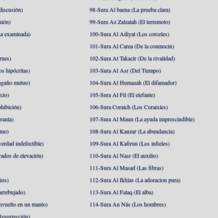
discusión)
98-Sura Al baena (La prueba clara)
nión)
99-Sura Az Zalzalah (El terremoto)
a examinada)
100-Sura Al Adiyat (Los corceles)
101-Sura Al Carea (De la conmocin)
rnes)
102-Sura At Takacir (De la rivalidad)
s hipócritas)
103-Sura Al Asr (Del Tiempo)
ngaño mutuo)
104-Sura Al Humazah (El difamador)
cio)
105-Sura Al Fil (El elefante)
hibición)
106-Sura Coraich (Los Coraixíes)
ranía)
107-Sura Al Maun (La ayuda imprescindible)
amo)
108-Sura Al Kauzar (La abundancia)
erdad indefectible)
109-Sura Al Kafirun (Los infieles)
rados de elevación)
110-Sura Al Nasr (El auxilio)
111-Sura Al Masad (Las fibras)
ios)
112-Sura Al Ikhlas (La adoracion pura)
arrebujado)
113-Sura Al Falaq (El alba)
nvuelto en un manto)
114-Sura An Nás (Los hombres)
esurrección)