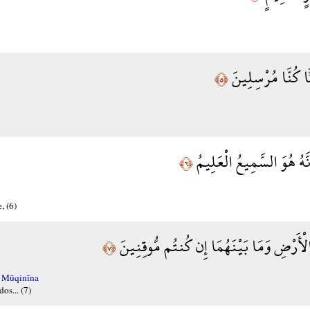
َّا كُنَّا مُرْسِلِينَ
﴿٥﴾
نَّهُ هُوَ السَّمِيعُ الْعَلِيمُ
﴿٦﴾
, (6)
ْأَرْضِ وَمَا بَيْنَهُمَا إِن كُنتُم مُّوقِنِينَ
﴿٧﴾
 Mūqinīna
os... (7)