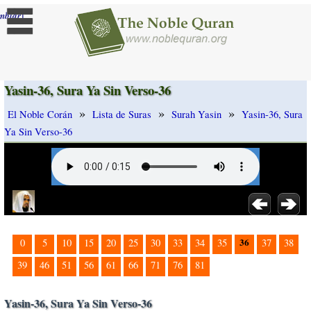
]
mbiar
Yasin-36, Sura Ya Sin Verso-36
»
»
»
El Noble Corán
Lista de Suras
Surah Yasin
Yasin-36, Sura
Ya Sin Verso-36
36
0
5
10
15
20
25
30
33
34
35
37
38
39
46
51
56
61
66
71
76
81
Yasin-36, Sura Ya Sin Verso-36