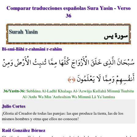
Comparar traducciones españolas Sura Yasin - Verso
36
سورة يس
Surah Yasin
Bi-smi-llāhi r-rahmāni r-rahīm
سُبْحَانَ الَّذِي خَلَقَ الْأَزْوَاجَ كُلَّهَا مِمَّا تُنبِتُ الْأَرْضُ وَمِنْ
أَنفُسِهِمْ وَمِمَّا لَا يَعْلَمُونَ
﴿٣٦﴾
36/Yasin-36:
Subĥāna Al-Ladhī Khalaqa Al-'Azwāja Kullahā Mimmā Tunbitu
Al-'Arđu Wa Min 'Anfusihim Wa Mimmā Lā Ya`lamūna
Julio Cortes
¡Gloria al Creador de todas las parejas: las que produce la tierra, las de los
mismos hombres y otras que ellos no conocen!
Raúl González Bórnez