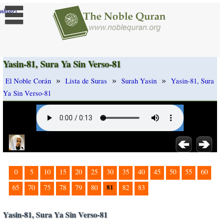
]
mbiar
Yasin-81, Sura Ya Sin Verso-81
»
»
»
El Noble Corán
Lista de Suras
Surah Yasin
Yasin-81, Sura
Ya Sin Verso-81
0
5
10
15
20
25
30
35
40
45
50
55
60
81
65
70
75
78
79
80
82
83
Yasin-81, Sura Ya Sin Verso-81