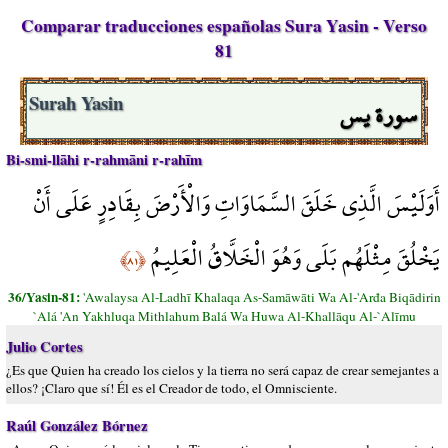
Comparar traducciones españolas Sura Yasin - Verso
81
سورة يس
Surah Yasin
Bi-smi-llāhi r-rahmāni r-rahīm
أَوَلَيْسَ الَّذِي خَلَقَ السَّمَاوَاتِ وَالْأَرْضَ بِقَادِرٍ عَلَى أَنْ
يَخْلُقَ مِثْلَهُم بَلَى وَهُوَ الْخَلَّاقُ الْعَلِيمُ
﴿٨١﴾
36/Yasin-81:
'Awalaysa Al-Ladhī Khalaqa As-Samāwāti Wa Al-'Arđa Biqādirin
`Alá 'An Yakhluqa Mithlahum Balá Wa Huwa Al-Khallāqu Al-`Alīmu
Julio Cortes
¿Es que Quien ha creado los cielos y la tierra no será capaz de crear semejantes a
ellos? ¡Claro que sí! Él es el Creador de todo, el Omnisciente.
Raúl González Bórnez