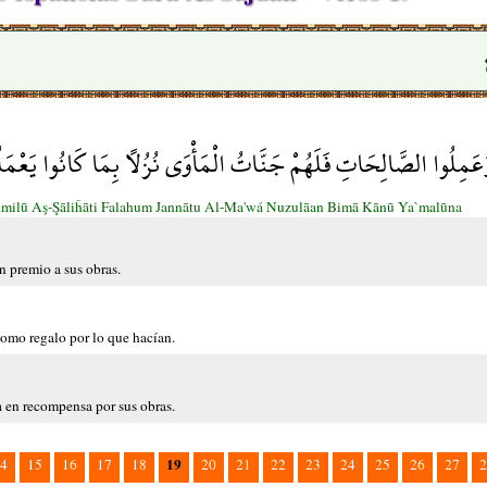
وَعَمِلُوا الصَّالِحَاتِ فَلَهُمْ جَنَّاتُ الْمَأْوَى نُزُلًا بِمَا كَانُوا يَعْمَ
ilū Aş-Şāliĥāti Falahum Jannātu Al-Ma'wá Nuzulāan Bimā Kānū Ya`malūna
n premio a sus obras.
como regalo por lo que hacían.
 en recompensa por sus obras.
19
4
15
16
17
18
20
21
22
23
24
25
26
27
2