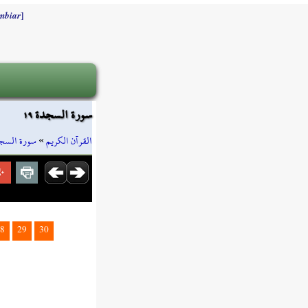
]
mbiar
سورة السجدة ١٩
سورة السج
»
القرآن الكريم
8
29
30