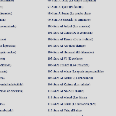
tecimiento)
96-Sura Al Alaq (La sangre coagulada)
ro)
97-Sura Al Qadr (El destino)
discusión)
98-Sura Al baena (La prueba clara)
nión)
99-Sura Az Zalzalah (El terremoto)
a examinada)
100-Sura Al Adiyat (Los corceles)
101-Sura Al Carea (De la conmocin)
rnes)
102-Sura At Takacir (De la rivalidad)
s hipócritas)
103-Sura Al Asr (Del Tiempo)
ngaño mutuo)
104-Sura Al Humazah (El difamador)
cio)
105-Sura Al Fil (El elefante)
hibición)
106-Sura Coraich (Los Coraixíes)
ranía)
107-Sura Al Maun (La ayuda imprescindible)
amo)
108-Sura Al Kauzar (La abundancia)
erdad indefectible)
109-Sura Al Kafirun (Los infieles)
rados de elevación)
110-Sura Al Nasr (El auxilio)
111-Sura Al Masad (Las fibras)
ios)
112-Sura Al Ikhlas (La adoracion pura)
arrebujado)
113-Sura Al Falaq (El alba)