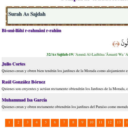
Surah As Sajdah
Bi-smi-llāhi r-rahmāni r-rahīm
لُونَ
﴿١٩﴾
32/As Sajdah-19:
'Ammā Al-Ladhīna 'Āmanū Wa `Am
Julio Cortes
Quienes crean y obren bien tendrán los jardines de la Morada como alojamiento e
Raúl González Bórnez
Quienes son creyentes y actúan rectamente obtendrán los Jardines de la Morada, 
Muhammad Isa García
Quienes crean y obren rectamente obtendrán los jardines del Paraíso como morada
1
2
3
4
5
6
7
8
9
10
11
12
13
1