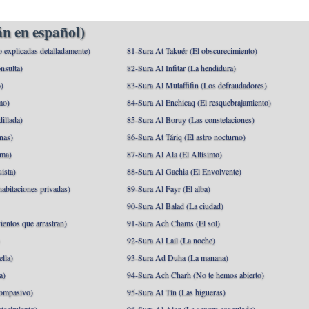
n en español)
o explicadas detalladamente)
81-Sura At Takuér (El obscurecimiento)
nsulta)
82-Sura Al Infitar (La hendidura)
o)
83-Sura Al Mutaffifin (Los defraudadores)
mo)
84-Sura Al Enchicaq (El resquebrajamiento)
illada)
85-Sura Al Boruy (Las constelaciones)
nas)
86-Sura At Táriq (El astro nocturno)
ma)
87-Sura Al Ala (El Altísimo)
ista)
88-Sura Al Gachia (El Envolvente)
abitaciones privadas)
89-Sura Al Fayr (El alba)
90-Sura Al Balad (La ciudad)
ientos que arrastran)
91-Sura Ach Chams (El sol)
)
92-Sura Al Lail (La noche)
lla)
93-Sura Ad Duha (La manana)
a)
94-Sura Ach Charh (No te hemos abierto)
ompasivo)
95-Sura At Tín (Las higueras)