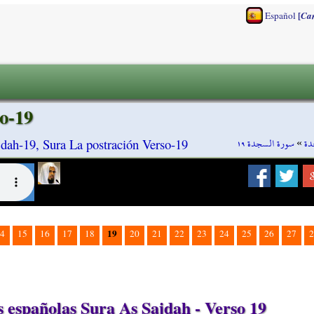
[
Español
Ca
o-19
سورة السجدة ١٩
»
دة
dah-19, Sura La postración Verso-19
19
4
15
16
17
18
20
21
22
23
24
25
26
27
2
españolas Sura As Sajdah - Verso 19