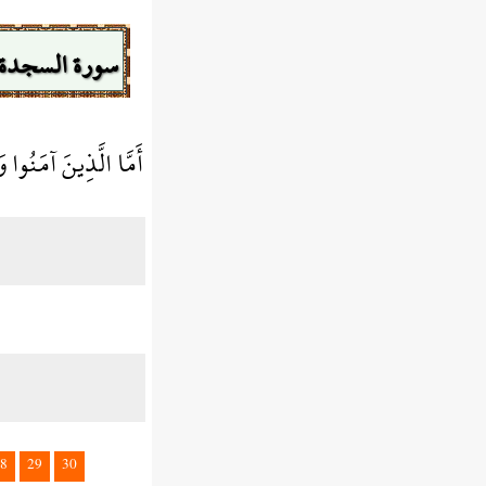
سورة السجدة
أَمَّا الَّذِينَ آمَنُوا 
8
29
30