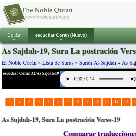
Corán
escuchar Corán (Nuevo)
+
+
As Sajdah-19, Sura La postración Vers
El Noble Corán
»
Lista de Suras
»
Surah As Sajdah
»
As Saj
escuchar Corán 32/As Sajdah-19
1
2
3
4
5
6
7
8
9
10
11
12
13
1
As Sajdah-19, Sura La postración Verso-19
Comparar traducciones 