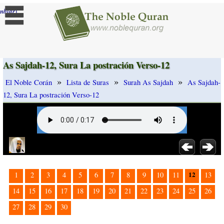
]
mbiar
As Sajdah-12, Sura La postración Verso-12
»
»
»
El Noble Corán
Lista de Suras
Surah As Sajdah
As Sajdah-
12, Sura La postración Verso-12
12
1
2
3
4
5
6
7
8
9
10
11
13
14
15
16
17
18
19
20
21
22
23
24
25
26
27
28
29
30