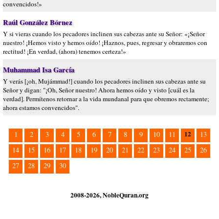
convencidos!»
Raúl González Bórnez
Y si vieras cuando los pecadores inclinen sus cabezas ante su Señor: «¡Señor
nuestro! ¡Hemos visto y hemos oído! ¡Haznos, pues, regresar y obraremos con
rectitud! ¡En verdad, (ahora) tenemos certeza!»
Muhammad Isa García
Y verás [¡oh, Mujámmad!] cuando los pecadores inclinen sus cabezas ante su
Señor y digan: "¡Oh, Señor nuestro! Ahora hemos oído y visto [cuál es la
verdad]. Permítenos retornar a la vida mundanal para que obremos rectamente;
ahora estamos convencidos".
12
1
2
3
4
5
6
7
8
9
10
11
13
14
15
16
17
18
19
20
21
22
23
24
25
26
27
28
29
30
2008-2026, NobleQuran.org