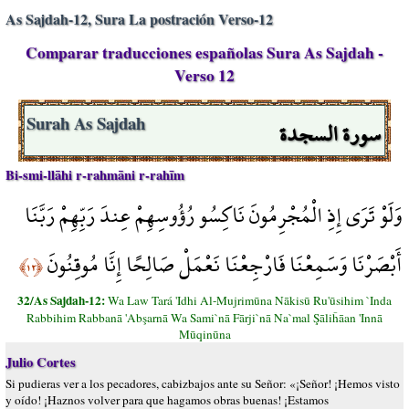
As Sajdah-12, Sura La postración Verso-12
Comparar traducciones españolas Sura As Sajdah -
Verso 12
سورة السجدة
Surah As Sajdah
Bi-smi-llāhi r-rahmāni r-rahīm
وَلَوْ تَرَى إِذِ الْمُجْرِمُونَ نَاكِسُو رُؤُوسِهِمْ عِندَ رَبِّهِمْ رَبَّنَا
أَبْصَرْنَا وَسَمِعْنَا فَارْجِعْنَا نَعْمَلْ صَالِحًا إِنَّا مُوقِنُونَ
﴿١٢﴾
32/As Sajdah-12:
Wa Law Tará 'Idhi Al-Mujrimūna Nākisū Ru'ūsihim `Inda
Rabbihim Rabbanā 'Abşarnā Wa Sami`nā Fārji`nā Na`mal Şāliĥāan 'Innā
Mūqinūna
Julio Cortes
Si pudieras ver a los pecadores, cabizbajos ante su Señor: «¡Señor! ¡Hemos visto
y oído! ¡Haznos volver para que hagamos obras buenas! ¡Estamos