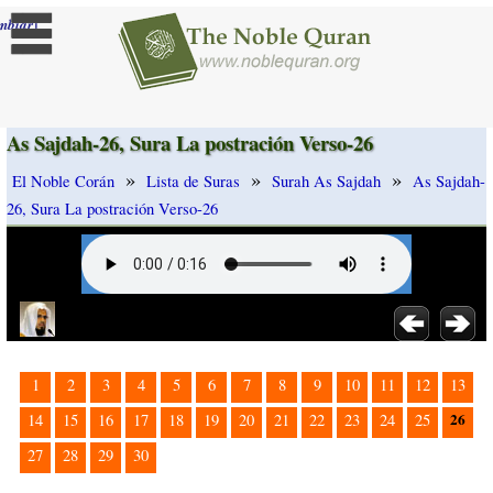
]
mbiar
As Sajdah-26, Sura La postración Verso-26
»
»
»
El Noble Corán
Lista de Suras
Surah As Sajdah
As Sajdah-
26, Sura La postración Verso-26
1
2
3
4
5
6
7
8
9
10
11
12
13
26
14
15
16
17
18
19
20
21
22
23
24
25
27
28
29
30