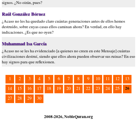
signos. ¿No oirán, pues?
Raúl González Bórnez
¿Acaso no les ha quedado claro cuántas generaciones antes de ellos hemos
destruído, sobre cuyas casas ellos caminan ahora? En verdad, en ello hay
indicaciones. ¿Es que no oyen?
Muhammad Isa García
¿Acaso no se les ha evidenciado [a quienes no creen en este Mensaje] cuántas
civilizaciones destruí, siendo que ellos ahora pueden observar sus ruinas? En eso
hay signos para que reflexionen.
1
2
3
4
5
6
7
8
9
10
11
12
13
26
14
15
16
17
18
19
20
21
22
23
24
25
27
28
29
30
2008-2026, NobleQuran.org