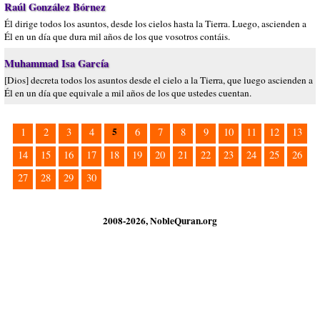
Raúl González Bórnez
Él dirige todos los asuntos, desde los cielos hasta la Tierra. Luego, ascienden a
Él en un día que dura mil años de los que vosotros contáis.
Muhammad Isa García
[Dios] decreta todos los asuntos desde el cielo a la Tierra, que luego ascienden a
Él en un día que equivale a mil años de los que ustedes cuentan.
5
1
2
3
4
6
7
8
9
10
11
12
13
14
15
16
17
18
19
20
21
22
23
24
25
26
27
28
29
30
2008-2026, NobleQuran.org