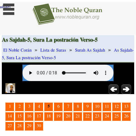
]
mbiar
As Sajdah-5, Sura La postración Verso-5
»
»
»
El Noble Corán
Lista de Suras
Surah As Sajdah
As Sajdah-
5, Sura La postración Verso-5
5
1
2
3
4
6
7
8
9
10
11
12
13
14
15
16
17
18
19
20
21
22
23
24
25
26
27
28
29
30