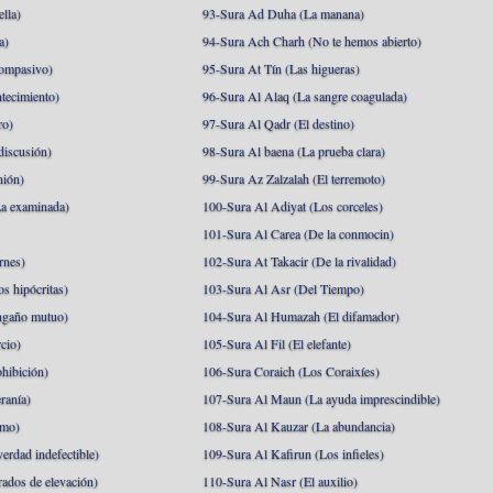
lla)
93-Sura Ad Duha (La manana)
a)
94-Sura Ach Charh (No te hemos abierto)
ompasivo)
95-Sura At Tín (Las higueras)
tecimiento)
96-Sura Al Alaq (La sangre coagulada)
ro)
97-Sura Al Qadr (El destino)
discusión)
98-Sura Al baena (La prueba clara)
nión)
99-Sura Az Zalzalah (El terremoto)
a examinada)
100-Sura Al Adiyat (Los corceles)
101-Sura Al Carea (De la conmocin)
rnes)
102-Sura At Takacir (De la rivalidad)
s hipócritas)
103-Sura Al Asr (Del Tiempo)
ngaño mutuo)
104-Sura Al Humazah (El difamador)
cio)
105-Sura Al Fil (El elefante)
hibición)
106-Sura Coraich (Los Coraixíes)
ranía)
107-Sura Al Maun (La ayuda imprescindible)
amo)
108-Sura Al Kauzar (La abundancia)
erdad indefectible)
109-Sura Al Kafirun (Los infieles)
rados de elevación)
110-Sura Al Nasr (El auxilio)