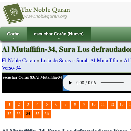
Corán
escuchar Corán (Nuevo)
+
+
Al Mutaffifin-34, Sura Los defraudado
El Noble Corán
»
Lista de Suras
»
Surah Al Mutaffifin
»
Al 
Verso-34
escuchar Corán 83/Al Mutaffifin-34
1
2
3
4
5
6
7
8
9
10
11
12
13
1
34
32
33
35
36
Al Mutaffifin-34, Sura Los defraudadores Verso-