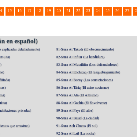
4
15
16
17
18
19
20
21
22
23
24
25
26
27
2
n en español)
o explicadas detalladamente)
81-Sura At Takuér (El obscurecimiento)
nsulta)
82-Sura Al Infitar (La hendidura)
o)
83-Sura Al Mutaffifin (Los defraudadores)
mo)
84-Sura Al Enchicaq (El resquebrajamiento)
illada)
85-Sura Al Boruy (Las constelaciones)
nas)
86-Sura At Táriq (El astro nocturno)
ma)
87-Sura Al Ala (El Altísimo)
ista)
88-Sura Al Gachia (El Envolvente)
abitaciones privadas)
89-Sura Al Fayr (El alba)
90-Sura Al Balad (La ciudad)
ientos que arrastran)
91-Sura Ach Chams (El sol)
)
92-Sura Al Lail (La noche)