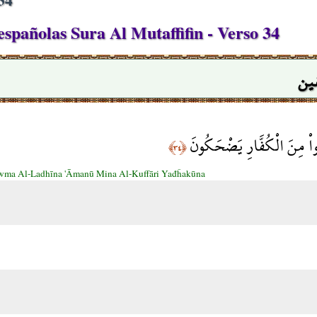
spañolas Sura Al Mutaffifin - Verso 34
ين
نُواْ مِنَ الْكُفَّارِ يَضْحَكُونَ
﴿٣٤﴾
wma Al-Ladhīna 'Āmanū Mina Al-Kuffāri Yađĥakūna