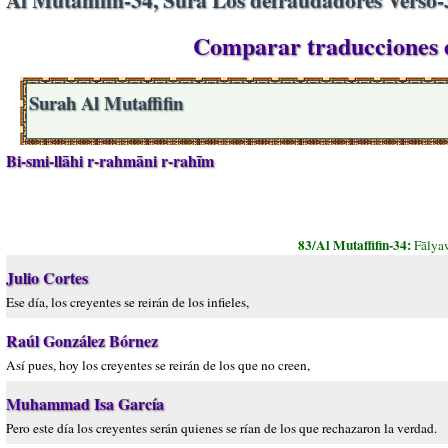
Comparar traducciones e
Surah Al Mutaffifin
Bi-smi-llāhi r-rahmāni r-rahīm
83/Al Mutaffifin-34:
Fālya
Julio Cortes
Ese día, los creyentes se reirán de los infieles,
Raúl González Bórnez
Así pues, hoy los creyentes se reirán de los que no creen,
Muhammad Isa García
Pero este día los creyentes serán quienes se rían de los que rechazaron la verdad.