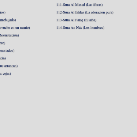
111-Sura Al Masad (Las fibras)
ios)
112-Sura Al Ikhlas (La adoracion pura)
arrebujado)
113-Sura Al Falaq (El alba)
nvuelto en un manto)
114-Sura An Nás (Los hombres)
esurrección)
bre)
 enviados)
cia)
ue arrancan)
s cejas)