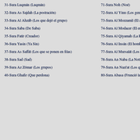
31-Sura Luqmán (Luqmán)
71-Sura Noh (Noé)
32-Sura As Sajdah (La postración)
72-Sura Al Yinn (Los gen
33-Sura Al Ahzáb (Los que dejó el grupo)
73-Sura Al Mozzamil (El 
34-Sura Saba (De Saba)
74-Sura Al Modacer (El e
35-Sura Fatír (Creador)
75-Sura Al Qiyamah (La R
36-Sura Yasin (Ya Sin)
76-Sura Al Insán (El hom
37-Sura As Saffát (Los que se ponen en filas)
77-Sura Al Mursalát (Los
38-Sura Sad (Sad)
78-Sura An Naba (La Noti
39-Sura Az Zómar (Los grupos)
79-Sura An Nazi'at (Los q
40-Sura Ghafir (Que perdona)
80-Sura Abasa (Frunció la