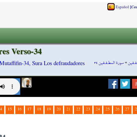
[
Español
Ca
res Verso-34
سورة المطـفـفين ٣٤
»
فـفين
Mutaffifin-34, Sura Los defraudadores
4
15
16
17
18
19
20
21
22
23
24
25
26
27
2
34