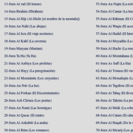
13-Sura Ar rad (El trueno)
53-Sura An Najm (La estre
14-Sura Ibrahim (Ebráhem)
54-Sura Al Camar (La lun
15-Sura Al Hijr (Al-Hichr [el nombre de la montaña])
55-Sura Al Ráhman (El C
16-Sura An Nahl (Las abejas)
56-Sura Al Waqia (El acon
17-Sura Al Isra (El viaje nocturno)
57-Sura Al Hadid (El hier
18-Sura Al Kahf (La caverna)
58-Sura Al Moyadíla (La 
19-Sura Maryam (Maríam)
59-Sura Al Hachr (La reu
20-Sura Ta Ha (Ta Ha)
60-Sura Al Momtahana (L
21-Sura Al Anbiya (Los profetas)
61-Sura As Saff (La fila)
22-Sura Al Hayy (La peregrinación)
62-Sura Al Yomoa (El vie
23-Sura Al Moeminún (Los creyentes)
63-Sura Al Monafiqún (Lo
24-Sura An Núr (La luz)
64-Sura At Tagabon (El e
25-Sura Al Forkan (El Discernimiento)
65-Sura At Tálaq (El divor
26-Sura Ach Chóara (Los poetas)
66-Sura At Tahrim (La pro
27-Sura An Naml (Las hormigas)
67-Sura Al Mulk (La sobe
28-Sura Al Qasas (El relato)
68-Sura Al Calam (El cál
29-Sura Al Ankabút (La araña)
69-Sura Al Haqah (De la v
30-Sura Al Rúm (Los romanos)
70-Sura Al Ma'arij (Los g