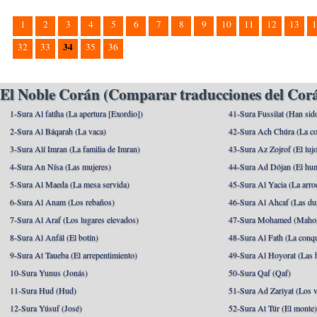
1
2
3
4
5
6
7
8
9
10
11
12
13
1
34
32
33
35
36
El Noble Corán (Comparar traducciones del Corá
1-Sura Al fatíha (La apertura [Exordio])
41-Sura Fussilat (Han sid
2-Sura Al Báqarah (La vaca)
42-Sura Ach Chúra (La co
3-Sura Alí Imran (La familia de Imran)
43-Sura Az Zojrof (El luj
4-Sura An Nísa (Las mujeres)
44-Sura Ad Dójan (El hu
5-Sura Al Maeda (La mesa servida)
45-Sura Al Yacia (La arrod
6-Sura Al Anam (Los rebaños)
46-Sura Al Ahcaf (Las du
7-Sura Al Araf (Los lugares elevados)
47-Sura Mohamed (Maho
8-Sura Al Anfál (El botín)
48-Sura Al Fath (La conqu
9-Sura At Taueba (El arrepentimiento)
49-Sura Al Hoyorat (Las h
10-Sura Yunus (Jonás)
50-Sura Qaf (Qaf)
11-Sura Hud (Hud)
51-Sura Ad Zariyat (Los v
12-Sura Yúsuf (José)
52-Sura At Túr (El monte