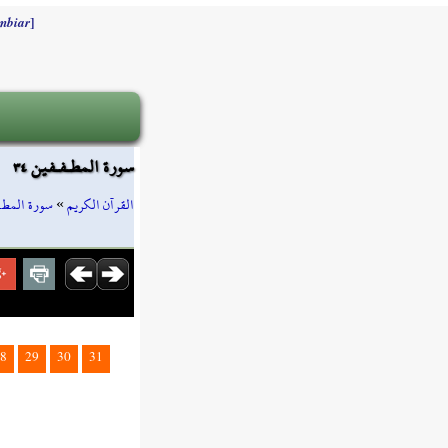
]
mbiar
سورة المطـفـفين ٣٤
سورة المطـ
»
القرآن الكريم
8
29
30
31