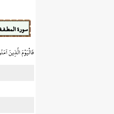
سورة المطـفـف
فَالْيَوْمَ الَّذِينَ آمَ