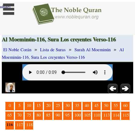
]
mbiar
Al Moeminún-116, Sura Los creyentes Verso-116
»
»
»
El Noble Corán
Lista de Suras
Surah Al Moeminún
Al
Moeminún-116, Sura Los creyentes Verso-116
0
5
10
15
20
25
30
35
40
45
50
55
60
65
70
75
80
85
90
95
100
105
110
113
114
115
116
117
118