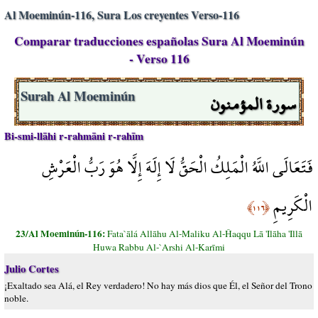
Al Moeminún-116, Sura Los creyentes Verso-116
Comparar traducciones españolas Sura Al Moeminún
- Verso 116
سورة المؤمنون
Surah Al Moeminún
Bi-smi-llāhi r-rahmāni r-rahīm
فَتَعَالَى اللَّهُ الْمَلِكُ الْحَقُّ لَا إِلَهَ إِلَّا هُوَ رَبُّ الْعَرْشِ
الْكَرِيمِ
﴿١١٦﴾
23/Al Moeminún-116:
Fata`ālá Allāhu Al-Maliku Al-Ĥaqqu Lā 'Ilāha 'Illā
Huwa Rabbu Al-`Arshi Al-Karīmi
Julio Cortes
¡Exaltado sea Alá, el Rey verdadero! No hay más dios que Él, el Señor del Trono
noble.