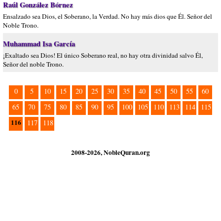
Raúl González Bórnez
Ensalzado sea Dios, el Soberano, la Verdad. No hay más dios que Él. Señor del
Noble Trono.
Muhammad Isa García
¡Exaltado sea Dios! El único Soberano real, no hay otra divinidad salvo Él,
Señor del noble Trono.
0
5
10
15
20
25
30
35
40
45
50
55
60
65
70
75
80
85
90
95
100
105
110
113
114
115
116
117
118
2008-2026, NobleQuran.org