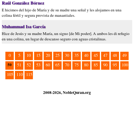
Raúl González Bórnez
E hicimos del hijo de María y de su madre una señal y les alojamos en una
colina fértil y segura provista de manantiales.
Muhammad Isa García
Hice de Jesús y su madre María, un signo [de Mi poder]. A ambos les di refugio
en una colina, un lugar de descanso seguro con aguas cristalinas.
0
5
10
15
20
25
30
35
40
45
47
48
49
50
51
52
53
60
65
70
75
80
85
90
95
100
105
110
115
2008-2026, NobleQuran.org