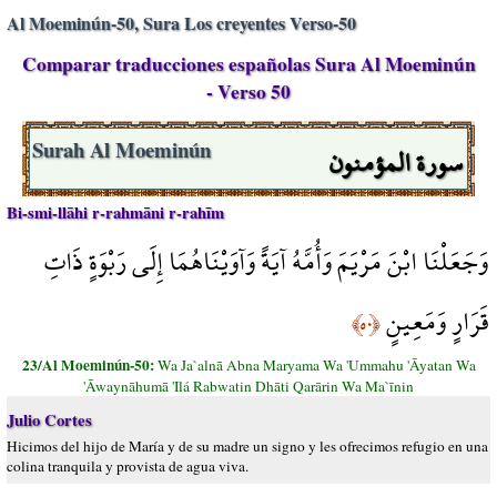
Al Moeminún-50, Sura Los creyentes Verso-50
Comparar traducciones españolas Sura Al Moeminún
- Verso 50
سورة المؤمنون
Surah Al Moeminún
Bi-smi-llāhi r-rahmāni r-rahīm
وَجَعَلْنَا ابْنَ مَرْيَمَ وَأُمَّهُ آيَةً وَآوَيْنَاهُمَا إِلَى رَبْوَةٍ ذَاتِ
قَرَارٍ وَمَعِينٍ
﴿٥٠﴾
23/Al Moeminún-50:
Wa Ja`alnā Abna Maryama Wa 'Ummahu 'Āyatan Wa
'Āwaynāhumā 'Ilá Rabwatin Dhāti Qarārin Wa Ma`īnin
Julio Cortes
Hicimos del hijo de María y de su madre un signo y les ofrecimos refugio en una
colina tranquila y provista de agua viva.