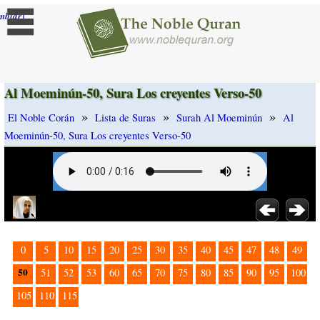
]
mbiar
Al Moeminún-50, Sura Los creyentes Verso-50
»
»
»
El Noble Corán
Lista de Suras
Surah Al Moeminún
Al
Moeminún-50, Sura Los creyentes Verso-50
0
5
10
15
20
25
30
35
40
45
47
48
49
50
51
52
53
60
65
70
75
80
85
90
95
100
105
110
115