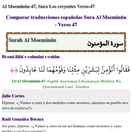
Al Moeminún-47, Sura Los creyentes Verso-47
Comparar traducciones españolas Sura Al Moeminún
- Verso 47
سورة المؤمنون
Surah Al Moeminún
Bi-smi-llāhi r-rahmāni r-rahīm
فَقَالُوا أَنُؤْمِنُ لِبَشَرَيْنِ مِثْلِنَا وَقَوْمُهُمَا لَنَا عَابِدُونَ
﴿٤٧﴾
23/Al Moeminún-47:
Faqālū 'Anu'uminu Libasharayni Mithlinā Wa
Qawmuhumā Lanā `Ābidūna
Julio Cortes
Dijeron: «¿Vamos a creer a dos mortales como nosotros, mientras su pueblo nos
sirve de esclavos?»
Raúl González Bórnez
Así pues, dijeron: «¿Vamos a creer en un ser humano como nosotros y cuyo
pueblo es esclavo nuestro?»