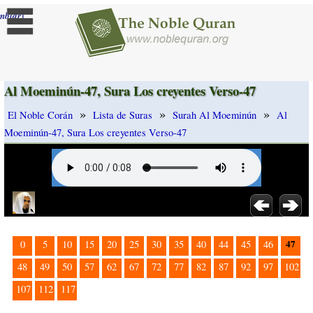
]
mbiar
Al Moeminún-47, Sura Los creyentes Verso-47
»
»
»
El Noble Corán
Lista de Suras
Surah Al Moeminún
Al
Moeminún-47, Sura Los creyentes Verso-47
47
0
5
10
15
20
25
30
35
40
44
45
46
48
49
50
57
62
67
72
77
82
87
92
97
102
107
112
117