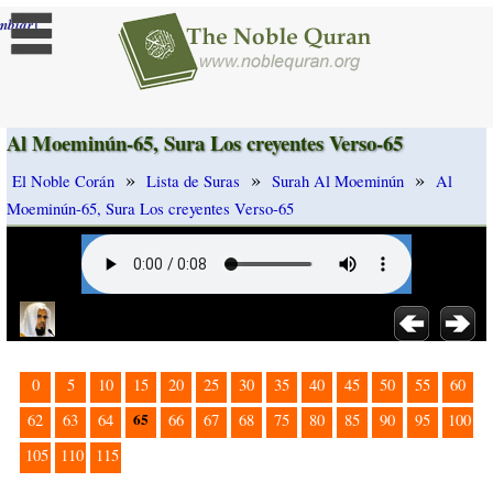
]
mbiar
Al Moeminún-65, Sura Los creyentes Verso-65
»
»
»
El Noble Corán
Lista de Suras
Surah Al Moeminún
Al
Moeminún-65, Sura Los creyentes Verso-65
0
5
10
15
20
25
30
35
40
45
50
55
60
65
62
63
64
66
67
68
75
80
85
90
95
100
105
110
115