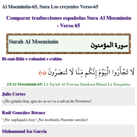
Al Moeminún-65, Sura Los creyentes Verso-65
Comparar traducciones españolas Sura Al Moeminún
- Verso 65
سورة المؤمنون
Surah Al Moeminún
Bi-smi-llāhi r-rahmāni r-rahīm
لَا تَجْأَرُوا الْيَوْمَ إِنَّكُم مِّنَّا لَا تُنصَرُونَ
﴿٦٥﴾
23/Al Moeminún-65:
Lā Taj'arū Al-Yawma 'Innakum Minnā Lā Tunşarūna
Julio Cortes
«¡No gimáis hoy, que no se os va a salvar de Nosotros!
Raúl González Bórnez
“¡No supliquéis hoy! ¡No recibiréis Nuestro auxilio!
Muhammad Isa García