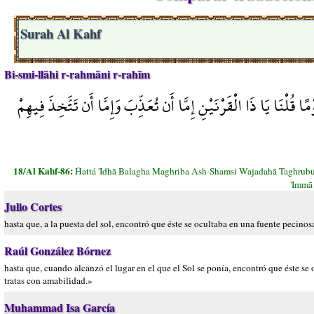
Surah Al Kahf
Bi-smi-llāhi r-rahmāni r-rahīm
ْنَا يَا ذَا الْقَرْنَيْنِ إِمَّا أَن تُعَذِّبَ وَإِمَّا أَن تَتَّخِذَ فِيهِمْ
18/Al Kahf-86:
Ĥattá 'Idhā Balagha Maghriba Ash-Shamsi Wajadahā Taghrub
'Immā
Julio Cortes
hasta que, a la puesta del sol, encontró que éste se ocultaba en una fuente pecinos
Raúl González Bórnez
hasta que, cuando alcanzó el lugar en el que el Sol se ponía, encontró que éste se
tratas con amabilidad.»
Muhammad Isa García