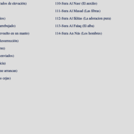
rados de elevación)
110-Sura Al Nasr (El auxilio)
111-Sura Al Masad (Las fibras)
ios)
112-Sura Al Ikhlas (La adoracion pura)
arrebujado)
113-Sura Al Falaq (El alba)
nvuelto en un manto)
114-Sura An Nás (Los hombres)
esurrección)
bre)
 enviados)
cia)
ue arrancan)
s cejas)