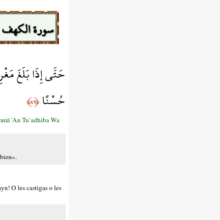
سورة الكهف
حَتَّى إِذَا بَلَغَ مَغْر
حُسْنًا
﴿٨٦﴾
Immā 'An Tu`adhiba Wa
 bien».
yn! O les castigas o les