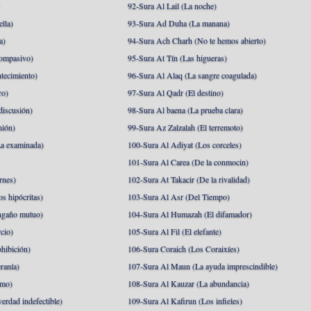
)
92-Sura Al Lail (La noche)
lla)
93-Sura Ad Duha (La manana)
a)
94-Sura Ach Charh (No te hemos abierto)
ompasivo)
95-Sura At Tín (Las higueras)
tecimiento)
96-Sura Al Alaq (La sangre coagulada)
ro)
97-Sura Al Qadr (El destino)
discusión)
98-Sura Al baena (La prueba clara)
nión)
99-Sura Az Zalzalah (El terremoto)
a examinada)
100-Sura Al Adiyat (Los corceles)
101-Sura Al Carea (De la conmocin)
rnes)
102-Sura At Takacir (De la rivalidad)
s hipócritas)
103-Sura Al Asr (Del Tiempo)
ngaño mutuo)
104-Sura Al Humazah (El difamador)
cio)
105-Sura Al Fil (El elefante)
hibición)
106-Sura Coraich (Los Coraixíes)
ranía)
107-Sura Al Maun (La ayuda imprescindible)
amo)
108-Sura Al Kauzar (La abundancia)
erdad indefectible)
109-Sura Al Kafirun (Los infieles)