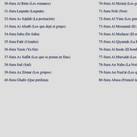
30-Sura Al Rúm (Los romanos)
70-Sura Al Ma'arij (Los g
31-Sura Luqmán (Luqmán)
71-Sura Noh (Noé)
32-Sura As Sajdah (La postración)
72-Sura Al Yinn (Los gen
33-Sura Al Ahzáb (Los que dejó el grupo)
73-Sura Al Mozzamil (El 
34-Sura Saba (De Saba)
74-Sura Al Modacer (El e
35-Sura Fatír (Creador)
75-Sura Al Qiyamah (La R
36-Sura Yasin (Ya Sin)
76-Sura Al Insán (El hom
37-Sura As Saffát (Los que se ponen en filas)
77-Sura Al Mursalát (Los
38-Sura Sad (Sad)
78-Sura An Naba (La Noti
39-Sura Az Zómar (Los grupos)
79-Sura An Nazi'at (Los q
40-Sura Ghafir (Que perdona)
80-Sura Abasa (Frunció la