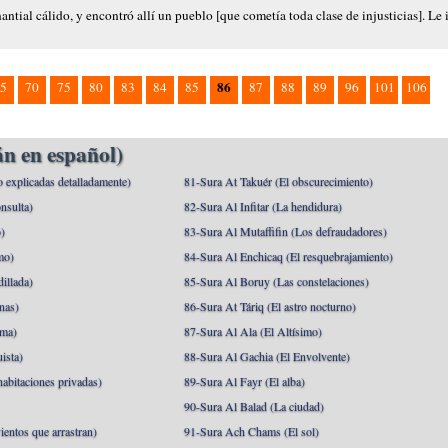
antial cálido, y encontró allí un pueblo [que cometía toda clase de injusticias]. Le 
86
5
70
75
80
83
84
85
87
88
89
96
101
106
n en español)
o explicadas detalladamente)
81-Sura At Takuér (El obscurecimiento)
nsulta)
82-Sura Al Infitar (La hendidura)
o)
83-Sura Al Mutaffifin (Los defraudadores)
mo)
84-Sura Al Enchicaq (El resquebrajamiento)
illada)
85-Sura Al Boruy (Las constelaciones)
nas)
86-Sura At Táriq (El astro nocturno)
ma)
87-Sura Al Ala (El Altísimo)
ista)
88-Sura Al Gachia (El Envolvente)
abitaciones privadas)
89-Sura Al Fayr (El alba)
90-Sura Al Balad (La ciudad)
ientos que arrastran)
91-Sura Ach Chams (El sol)