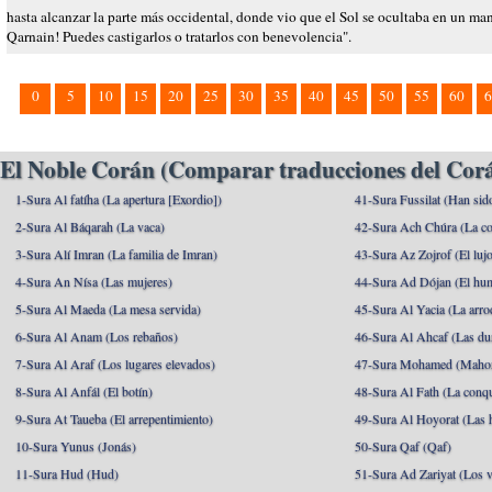
hasta alcanzar la parte más occidental, donde vio que el Sol se ocultaba en un man
Qarnain! Puedes castigarlos o tratarlos con benevolencia".
0
5
10
15
20
25
30
35
40
45
50
55
60
6
El Noble Corán (Comparar traducciones del Corá
1-Sura Al fatíha (La apertura [Exordio])
41-Sura Fussilat (Han sid
2-Sura Al Báqarah (La vaca)
42-Sura Ach Chúra (La co
3-Sura Alí Imran (La familia de Imran)
43-Sura Az Zojrof (El luj
4-Sura An Nísa (Las mujeres)
44-Sura Ad Dójan (El hu
5-Sura Al Maeda (La mesa servida)
45-Sura Al Yacia (La arrod
6-Sura Al Anam (Los rebaños)
46-Sura Al Ahcaf (Las du
7-Sura Al Araf (Los lugares elevados)
47-Sura Mohamed (Maho
8-Sura Al Anfál (El botín)
48-Sura Al Fath (La conqu
9-Sura At Taueba (El arrepentimiento)
49-Sura Al Hoyorat (Las h
10-Sura Yunus (Jonás)
50-Sura Qaf (Qaf)
11-Sura Hud (Hud)
51-Sura Ad Zariyat (Los v