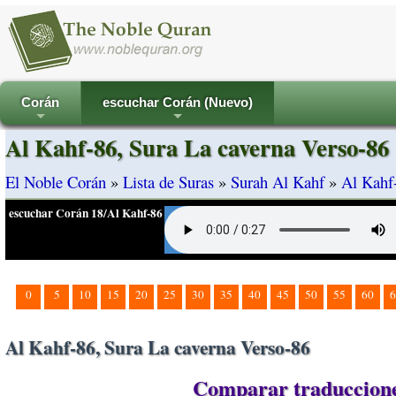
Corán
escuchar Corán (Nuevo)
+
+
Al Kahf-86, Sura La caverna Verso-86
El Noble Corán
»
Lista de Suras
»
Surah Al Kahf
»
Al Kahf-
escuchar Corán 18/Al Kahf-86
0
5
10
15
20
25
30
35
40
45
50
55
60
6
Al Kahf-86, Sura La caverna Verso-86
Comparar traducciones