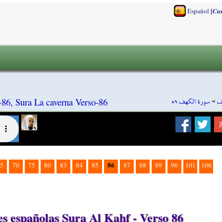
[
Español
Ca
سورة الكهف ٨٦
»
ف
86, Sura La caverna Verso-86
86
5
70
75
80
83
84
85
87
88
89
96
101
106
 españolas Sura Al Kahf - Verso 86