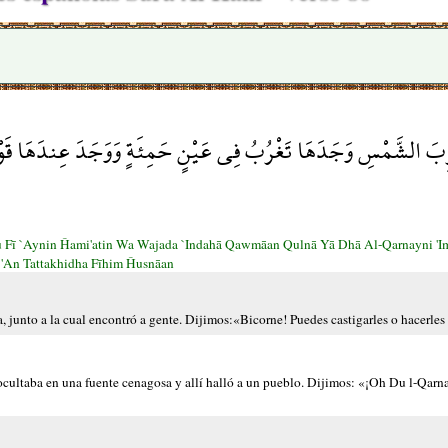
ِبَ الشَّمْسِ وَجَدَهَا تَغْرُبُ فِي عَيْنٍ حَمِئَةٍ وَوَجَدَ عِندَهَا قَوْمًا قُل
u Fī `Aynin Ĥami'atin Wa Wajada `Indahā Qawmāan Qulnā Yā Dhā Al-Qarnayni '
 'An Tattakhidha Fīhim Ĥusnāan
a, junto a la cual encontró a gente. Dijimos:«Bicorne! Puedes castigarles o hacerles
 ocultaba en una fuente cenagosa y allí halló a un pueblo. Dijimos: «¡Oh Du l-Qarna