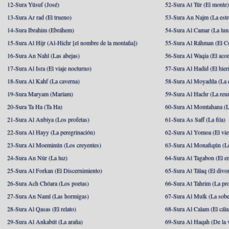
12-Sura Yúsuf (José)
52-Sura At Túr (El monte
13-Sura Ar rad (El trueno)
53-Sura An Najm (La estre
14-Sura Ibrahim (Ebráhem)
54-Sura Al Camar (La lun
15-Sura Al Hijr (Al-Hichr [el nombre de la montaña])
55-Sura Al Ráhman (El C
16-Sura An Nahl (Las abejas)
56-Sura Al Waqia (El acon
17-Sura Al Isra (El viaje nocturno)
57-Sura Al Hadid (El hier
18-Sura Al Kahf (La caverna)
58-Sura Al Moyadíla (La 
19-Sura Maryam (Maríam)
59-Sura Al Hachr (La reu
20-Sura Ta Ha (Ta Ha)
60-Sura Al Momtahana (L
21-Sura Al Anbiya (Los profetas)
61-Sura As Saff (La fila)
22-Sura Al Hayy (La peregrinación)
62-Sura Al Yomoa (El vie
23-Sura Al Moeminún (Los creyentes)
63-Sura Al Monafiqún (Lo
24-Sura An Núr (La luz)
64-Sura At Tagabon (El e
25-Sura Al Forkan (El Discernimiento)
65-Sura At Tálaq (El divor
26-Sura Ach Chóara (Los poetas)
66-Sura At Tahrim (La pro
27-Sura An Naml (Las hormigas)
67-Sura Al Mulk (La sobe
28-Sura Al Qasas (El relato)
68-Sura Al Calam (El cál
29-Sura Al Ankabút (La araña)
69-Sura Al Haqah (De la v