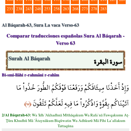
233
238
243
248
253
258
263
268
273
278
283
Al Báqarah-63, Sura La vaca Verso-63
Comparar traducciones españolas Sura Al Báqarah -
Verso 63
سورة البقرة
Surah Al Báqarah
Bi-smi-llāhi r-rahmāni r-rahīm
وَإِذْ أَخَذْنَا مِيثَاقَكُمْ وَرَفَعْنَا فَوْقَكُمُ الطُّورَ خُذُواْ مَا
آتَيْنَاكُم بِقُوَّةٍ وَاذْكُرُواْ مَا فِيهِ لَعَلَّكُمْ تَتَّقُونَ
﴿٦٣﴾
2/Al Báqarah-63:
Wa 'Idh 'Akhadhnā Mīthāqakum Wa Rafa`nā Fawqakumu Aţ-
Ţūra Khudhū Mā 'Ātaynākum Biqūwatin Wa Adhkurū Mā Fīhi La`allakum
Tattaqūna