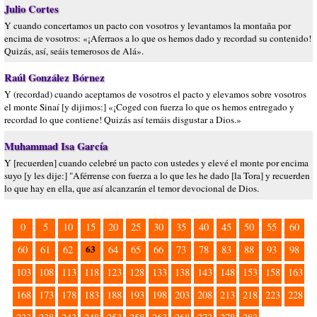
Julio Cortes
Y cuando concertamos un pacto con vosotros y levantamos la montaña por
encima de vosotros: «¡Aferraos a lo que os hemos dado y recordad su contenido!
Quizás, así, seáis temerosos de Alá».
Raúl González Bórnez
Y (recordad) cuando aceptamos de vosotros el pacto y elevamos sobre vosotros
el monte Sinaí [y dijimos:] «¡Coged con fuerza lo que os hemos entregado y
recordad lo que contiene! Quizás así temáis disgustar a Dios.»
Muhammad Isa García
Y [recuerden] cuando celebré un pacto con ustedes y elevé el monte por encima
suyo [y les dije:] "Aférrense con fuerza a lo que les he dado [la Tora] y recuerden
lo que hay en ella, que así alcanzarán el temor devocional de Dios.
0
5
10
15
20
25
30
35
40
45
50
55
60
63
60
61
62
64
65
66
73
78
83
88
93
98
103
108
113
118
123
128
133
138
143
148
153
158
163
168
173
178
183
188
193
198
203
208
213
218
223
228