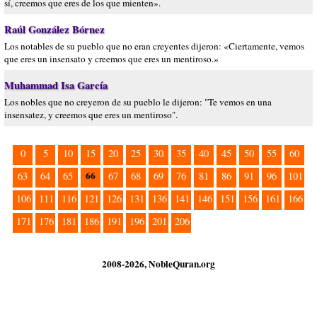
sí, creemos que eres de los que mienten».
Raúl González Bórnez
Los notables de su pueblo que no eran creyentes dijeron: «Ciertamente, vemos
que eres un insensato y creemos que eres un mentiroso.»
Muhammad Isa García
Los nobles que no creyeron de su pueblo le dijeron: "Te vemos en una
insensatez, y creemos que eres un mentiroso".
0
5
10
15
20
25
30
35
40
45
50
55
60
66
63
64
65
67
68
69
76
81
86
91
96
101
106
111
116
121
126
131
136
141
146
151
156
161
166
171
176
181
186
191
196
201
206
2008-2026, NobleQuran.org