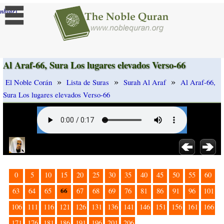
]
mbiar
Al Araf-66, Sura Los lugares elevados Verso-66
»
»
»
El Noble Corán
Lista de Suras
Surah Al Araf
Al Araf-66,
Sura Los lugares elevados Verso-66
0
5
10
15
20
25
30
35
40
45
50
55
60
66
63
64
65
67
68
69
76
81
86
91
96
101
106
111
116
121
126
131
136
141
146
151
156
161
166
171
176
181
186
191
196
201
206