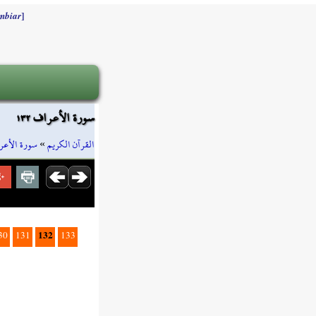
]
mbiar
سورة الأعراف ١٣٢
سورة الأعر
»
القرآن الكريم
132
30
131
133