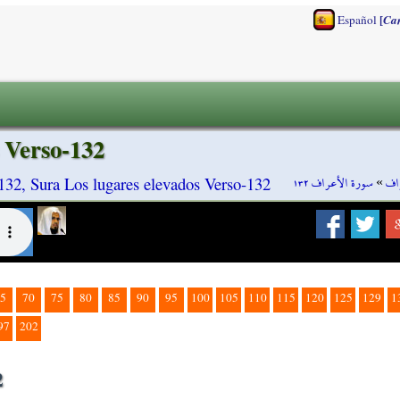
[
Español
Ca
s Verso-132
سورة الأعراف ١٣٢
»
اف
132, Sura Los lugares elevados Verso-132
5
70
75
80
85
90
95
100
105
110
115
120
125
129
1
97
202
2