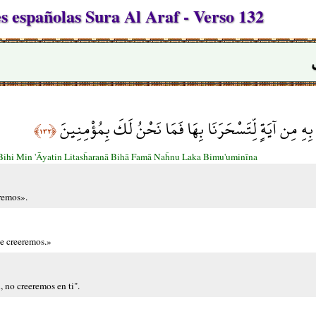
 españolas Sura Al Araf - Verso 132
َا بِهِ مِن آيَةٍ لِّتَسْحَرَنَا بِهَا فَمَا نَحْنُ لَكَ بِمُؤْمِنِينَ
﴿١٣٢﴾
ihi Min 'Āyatin Litasĥaranā Bihā Famā Naĥnu Laka Bimu'uminīna
eremos».
te creeremos.»
 no creeremos en ti".