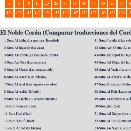
0
5
10
15
20
25
30
35
40
45
50
55
60
6
134
135
142
147
152
157
162
167
172
177
182
187
192
1
El Noble Corán (Comparar traducciones del Corá
1-Sura Al fatíha (La apertura [Exordio])
41-Sura Fussilat (Han sid
2-Sura Al Báqarah (La vaca)
42-Sura Ach Chúra (La co
3-Sura Alí Imran (La familia de Imran)
43-Sura Az Zojrof (El luj
4-Sura An Nísa (Las mujeres)
44-Sura Ad Dójan (El hu
5-Sura Al Maeda (La mesa servida)
45-Sura Al Yacia (La arrod
6-Sura Al Anam (Los rebaños)
46-Sura Al Ahcaf (Las du
7-Sura Al Araf (Los lugares elevados)
47-Sura Mohamed (Maho
8-Sura Al Anfál (El botín)
48-Sura Al Fath (La conqu
9-Sura At Taueba (El arrepentimiento)
49-Sura Al Hoyorat (Las h
10-Sura Yunus (Jonás)
50-Sura Qaf (Qaf)
11-Sura Hud (Hud)
51-Sura Ad Zariyat (Los v
12-Sura Yúsuf (José)
52-Sura At Túr (El monte
13-Sura Ar rad (El trueno)
53-Sura An Najm (La estre