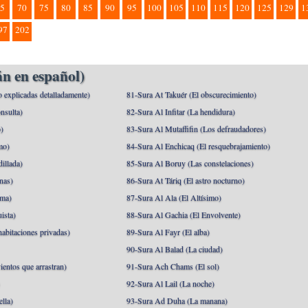
5
70
75
80
85
90
95
100
105
110
115
120
125
129
1
97
202
n en español)
o explicadas detalladamente)
81-Sura At Takuér (El obscurecimiento)
nsulta)
82-Sura Al Infitar (La hendidura)
o)
83-Sura Al Mutaffifin (Los defraudadores)
mo)
84-Sura Al Enchicaq (El resquebrajamiento)
illada)
85-Sura Al Boruy (Las constelaciones)
nas)
86-Sura At Táriq (El astro nocturno)
ma)
87-Sura Al Ala (El Altísimo)
ista)
88-Sura Al Gachia (El Envolvente)
abitaciones privadas)
89-Sura Al Fayr (El alba)
90-Sura Al Balad (La ciudad)
ientos que arrastran)
91-Sura Ach Chams (El sol)
)
92-Sura Al Lail (La noche)
lla)
93-Sura Ad Duha (La manana)