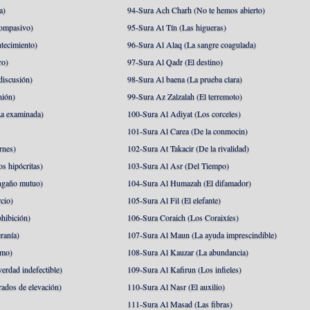
a)
94-Sura Ach Charh (No te hemos abierto)
ompasivo)
95-Sura At Tín (Las higueras)
tecimiento)
96-Sura Al Alaq (La sangre coagulada)
ro)
97-Sura Al Qadr (El destino)
discusión)
98-Sura Al baena (La prueba clara)
nión)
99-Sura Az Zalzalah (El terremoto)
a examinada)
100-Sura Al Adiyat (Los corceles)
101-Sura Al Carea (De la conmocin)
rnes)
102-Sura At Takacir (De la rivalidad)
s hipócritas)
103-Sura Al Asr (Del Tiempo)
ngaño mutuo)
104-Sura Al Humazah (El difamador)
cio)
105-Sura Al Fil (El elefante)
hibición)
106-Sura Coraich (Los Coraixíes)
ranía)
107-Sura Al Maun (La ayuda imprescindible)
amo)
108-Sura Al Kauzar (La abundancia)
erdad indefectible)
109-Sura Al Kafirun (Los infieles)
rados de elevación)
110-Sura Al Nasr (El auxilio)
111-Sura Al Masad (Las fibras)