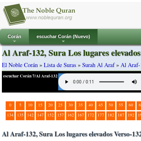
Corán
escuchar Corán (Nuevo)
+
+
Al Araf-132, Sura Los lugares elevado
El Noble Corán
»
Lista de Suras
»
Surah Al Araf
»
Al Araf-
escuchar Corán 7/Al Araf-132
0
5
10
15
20
25
30
35
40
45
50
55
60
6
134
135
142
147
152
157
162
167
172
177
182
187
192
1
Al Araf-132, Sura Los lugares elevados Verso-13