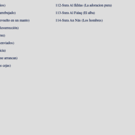
ios)
112-Sura Al Ikhlas (La adoracion pura)
arrebujado)
113-Sura Al Falaq (El alba)
nvuelto en un manto)
114-Sura An Nás (Los hombres)
esurrección)
bre)
 enviados)
cia)
ue arrancan)
s cejas)