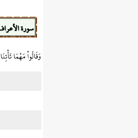
سورة الأعراف
وَقَالُواْ مَهْمَا تَأْتِن