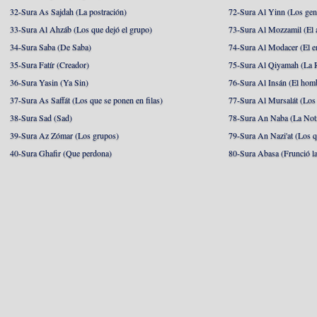
32-Sura As Sajdah (La postración)
72-Sura Al Yinn (Los gen
33-Sura Al Ahzáb (Los que dejó el grupo)
73-Sura Al Mozzamil (El 
34-Sura Saba (De Saba)
74-Sura Al Modacer (El e
35-Sura Fatír (Creador)
75-Sura Al Qiyamah (La R
36-Sura Yasin (Ya Sin)
76-Sura Al Insán (El hom
37-Sura As Saffát (Los que se ponen en filas)
77-Sura Al Mursalát (Los
38-Sura Sad (Sad)
78-Sura An Naba (La Noti
39-Sura Az Zómar (Los grupos)
79-Sura An Nazi'at (Los q
40-Sura Ghafir (Que perdona)
80-Sura Abasa (Frunció la