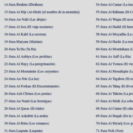
14-Sura Ibrahim (Ebráhem)
54-Sura Al Camar (La lun
15-Sura Al Hijr (Al-Hichr [el nombre de la montaña])
55-Sura Al Ráhman (El C
16-Sura An Nahl (Las abejas)
56-Sura Al Waqia (El acon
17-Sura Al Isra (El viaje nocturno)
57-Sura Al Hadid (El hier
18-Sura Al Kahf (La caverna)
58-Sura Al Moyadíla (La 
19-Sura Maryam (Maríam)
59-Sura Al Hachr (La reu
20-Sura Ta Ha (Ta Ha)
60-Sura Al Momtahana (L
21-Sura Al Anbiya (Los profetas)
61-Sura As Saff (La fila)
22-Sura Al Hayy (La peregrinación)
62-Sura Al Yomoa (El vie
23-Sura Al Moeminún (Los creyentes)
63-Sura Al Monafiqún (Lo
24-Sura An Núr (La luz)
64-Sura At Tagabon (El e
25-Sura Al Forkan (El Discernimiento)
65-Sura At Tálaq (El divor
26-Sura Ach Chóara (Los poetas)
66-Sura At Tahrim (La pro
27-Sura An Naml (Las hormigas)
67-Sura Al Mulk (La sobe
28-Sura Al Qasas (El relato)
68-Sura Al Calam (El cál
29-Sura Al Ankabút (La araña)
69-Sura Al Haqah (De la v
30-Sura Al Rúm (Los romanos)
70-Sura Al Ma'arij (Los g
31-Sura Luqmán (Luqmán)
71-Sura Noh (Noé)