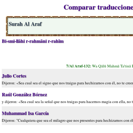
Comparar traducciones
Surah Al Araf
Bi-smi-llāhi r-rahmāni r-rahīm
7/Al Araf-132:
Wa Qālū Mahmā Ta'tinā B
Julio Cortes
Dijeron: «Sea cual sea el signo que nos traigas para hechizarnos con él, no te cre
Raúl González Bórnez
y dijeron: «Sea cual sea la señal que nos traigas para hacernos magia con ella, no 
Muhammad Isa García
Dijeron: "Cualquiera que sea el milagro que nos presentes para hechizarnos con él,