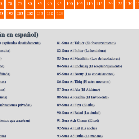
5
70
75
80
85
90
95
100
105
110
115
120
125
130
1
93
198
203
208
213
218
223
n en español)
o explicadas detalladamente)
81-Sura At Takuér (El obscurecimiento)
nsulta)
82-Sura Al Infitar (La hendidura)
o)
83-Sura Al Mutaffifin (Los defraudadores)
mo)
84-Sura Al Enchicaq (El resquebrajamiento)
illada)
85-Sura Al Boruy (Las constelaciones)
nas)
86-Sura At Táriq (El astro nocturno)
ma)
87-Sura Al Ala (El Altísimo)
ista)
88-Sura Al Gachia (El Envolvente)
abitaciones privadas)
89-Sura Al Fayr (El alba)
90-Sura Al Balad (La ciudad)
ientos que arrastran)
91-Sura Ach Chams (El sol)
)
92-Sura Al Lail (La noche)
lla)
93-Sura Ad Duha (La manana)