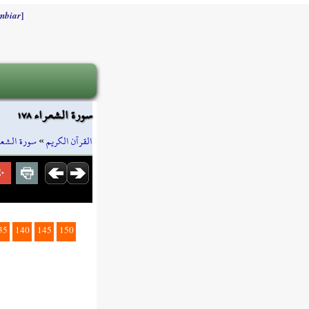
]
mbiar
سورة الشعراء ١٧٨
سورة الشعر
»
القرآن الكريم
35
140
145
150