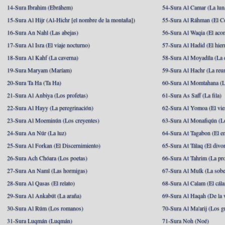
14-Sura Ibrahim (Ebráhem)
54-Sura Al Camar (La lun
15-Sura Al Hijr (Al-Hichr [el nombre de la montaña])
55-Sura Al Ráhman (El C
16-Sura An Nahl (Las abejas)
56-Sura Al Waqia (El acon
17-Sura Al Isra (El viaje nocturno)
57-Sura Al Hadid (El hier
18-Sura Al Kahf (La caverna)
58-Sura Al Moyadíla (La 
19-Sura Maryam (Maríam)
59-Sura Al Hachr (La reu
20-Sura Ta Ha (Ta Ha)
60-Sura Al Momtahana (L
21-Sura Al Anbiya (Los profetas)
61-Sura As Saff (La fila)
22-Sura Al Hayy (La peregrinación)
62-Sura Al Yomoa (El vie
23-Sura Al Moeminún (Los creyentes)
63-Sura Al Monafiqún (Lo
24-Sura An Núr (La luz)
64-Sura At Tagabon (El e
25-Sura Al Forkan (El Discernimiento)
65-Sura At Tálaq (El divor
26-Sura Ach Chóara (Los poetas)
66-Sura At Tahrim (La pro
27-Sura An Naml (Las hormigas)
67-Sura Al Mulk (La sobe
28-Sura Al Qasas (El relato)
68-Sura Al Calam (El cál
29-Sura Al Ankabút (La araña)
69-Sura Al Haqah (De la v
30-Sura Al Rúm (Los romanos)
70-Sura Al Ma'arij (Los g
31-Sura Luqmán (Luqmán)
71-Sura Noh (Noé)