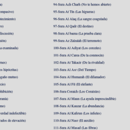
a)
94-Sura Ach Charh (No te hemos abierto)
ompasivo)
95-Sura At Tín (Las higueras)
tecimiento)
96-Sura Al Alaq (La sangre coagulada)
ro)
97-Sura Al Qadr (El destino)
discusión)
98-Sura Al baena (La prueba clara)
nión)
99-Sura Az Zalzalah (El terremoto)
a examinada)
100-Sura Al Adiyat (Los corceles)
101-Sura Al Carea (De la conmocin)
rnes)
102-Sura At Takacir (De la rivalidad)
s hipócritas)
103-Sura Al Asr (Del Tiempo)
ngaño mutuo)
104-Sura Al Humazah (El difamador)
cio)
105-Sura Al Fil (El elefante)
hibición)
106-Sura Coraich (Los Coraixíes)
ranía)
107-Sura Al Maun (La ayuda imprescindible)
amo)
108-Sura Al Kauzar (La abundancia)
erdad indefectible)
109-Sura Al Kafirun (Los infieles)
rados de elevación)
110-Sura Al Nasr (El auxilio)
111-Sura Al Masad (Las fibras)