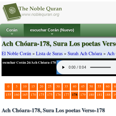
Corán
escuchar Corán (Nuevo)
+
+
Ach Chóara-178, Sura Los poetas Vers
El Noble Corán
»
Lista de Suras
»
Surah Ach Chóara
»
Ach 
escuchar Corán 26/Ach Chóara-178
0
5
10
15
20
25
30
35
40
45
50
55
60
6
178
155
160
165
170
175
175
176
177
179
180
181
188
1
Ach Chóara-178, Sura Los poetas Verso-178