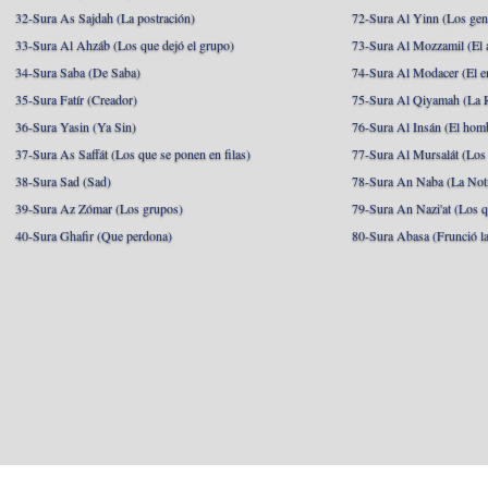
32-Sura As Sajdah (La postración)
72-Sura Al Yinn (Los gen
33-Sura Al Ahzáb (Los que dejó el grupo)
73-Sura Al Mozzamil (El 
34-Sura Saba (De Saba)
74-Sura Al Modacer (El e
35-Sura Fatír (Creador)
75-Sura Al Qiyamah (La R
36-Sura Yasin (Ya Sin)
76-Sura Al Insán (El hom
37-Sura As Saffát (Los que se ponen en filas)
77-Sura Al Mursalát (Los
38-Sura Sad (Sad)
78-Sura An Naba (La Noti
39-Sura Az Zómar (Los grupos)
79-Sura An Nazi'at (Los q
40-Sura Ghafir (Que perdona)
80-Sura Abasa (Frunció la