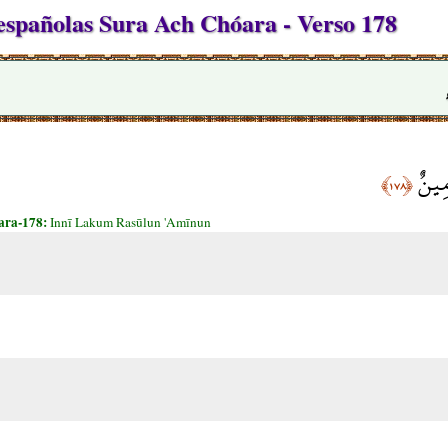
spañolas Sura Ach Chóara - Verso 178
َمِينٌ
﴿١٧٨﴾
ara-178:
Innī Lakum Rasūlun 'Amīnun