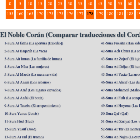
0
5
10
15
20
25
30
35
40
45
50
55
60
6
178
155
160
165
170
175
175
176
177
179
180
181
188
1
El Noble Corán (Comparar traducciones del Corá
1-Sura Al fatíha (La apertura [Exordio])
41-Sura Fussilat (Han sid
2-Sura Al Báqarah (La vaca)
42-Sura Ach Chúra (La co
3-Sura Alí Imran (La familia de Imran)
43-Sura Az Zojrof (El luj
4-Sura An Nísa (Las mujeres)
44-Sura Ad Dójan (El hu
5-Sura Al Maeda (La mesa servida)
45-Sura Al Yacia (La arrod
6-Sura Al Anam (Los rebaños)
46-Sura Al Ahcaf (Las du
7-Sura Al Araf (Los lugares elevados)
47-Sura Mohamed (Maho
8-Sura Al Anfál (El botín)
48-Sura Al Fath (La conqu
9-Sura At Taueba (El arrepentimiento)
49-Sura Al Hoyorat (Las h
10-Sura Yunus (Jonás)
50-Sura Qaf (Qaf)
11-Sura Hud (Hud)
51-Sura Ad Zariyat (Los v
12-Sura Yúsuf (José)
52-Sura At Túr (El monte
13-Sura Ar rad (El trueno)
53-Sura An Najm (La estre