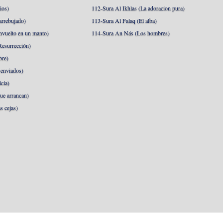
ios)
112-Sura Al Ikhlas (La adoracion pura)
arrebujado)
113-Sura Al Falaq (El alba)
nvuelto en un manto)
114-Sura An Nás (Los hombres)
esurrección)
bre)
 enviados)
cia)
ue arrancan)
s cejas)