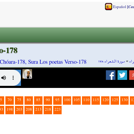
[
Español
Ca
o-178
سورة الشعراء ١٧٨
»
اء
Chóara-178, Sura Los poetas Verso-178
5
70
75
80
85
90
95
100
105
110
115
120
125
130
1
93
198
203
208
213
218
223