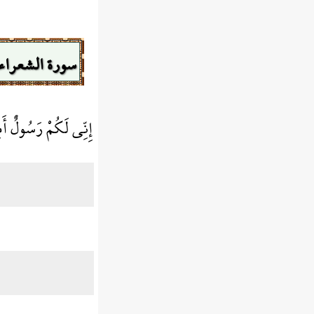
سورة الشعراء
إِنِّي لَكُمْ رَسُولٌ أ